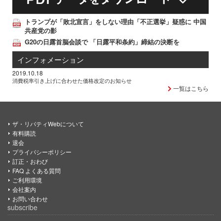
トランプが「敗北宣言」をしない理由「不正選挙」疑惑に 中国
共産党の影
G20の日露首脳会談で 「日露平和条約」締結の決断を
インフォメーション
2019.10.18
消費税率引き上げに合わせた価格改定のお知らせ
一覧はこちら
ザ・リバティWebについて
有料購読
退会
プライバシーポリシー
訂正・おわび
FAQ よくある質問
ご利用環境
会社案内
お問い合わせ
subscribe