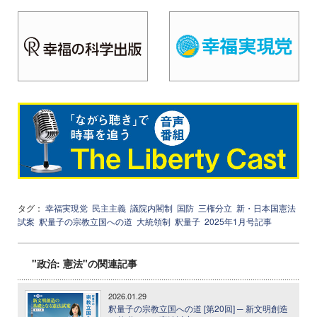
タグ：
幸福実現党
民主主義
議院内閣制
国防
三権分立
新・日本国憲法
試案
釈量子の宗教立国への道
大統領制
釈量子
2025年1月号記事
"政治: 憲法"の関連記事
2026.01.29
釈量子の宗教立国への道 [第20回] ─ 新文明創造