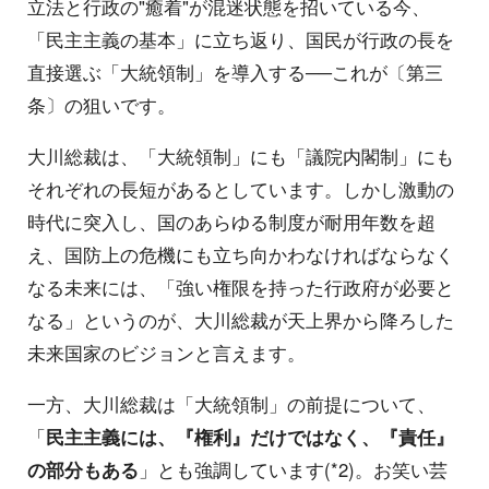
立法と行政の"癒着"が混迷状態を招いている今、
「民主主義の基本」に立ち返り、国民が行政の長を
直接選ぶ「大統領制」を導入する──これが〔第三
条〕の狙いです。
大川総裁は、「大統領制」にも「議院内閣制」にも
それぞれの長短があるとしています。しかし激動の
時代に突入し、国のあらゆる制度が耐用年数を超
え、国防上の危機にも立ち向かわなければならなく
なる未来には、「強い権限を持った行政府が必要と
なる」というのが、大川総裁が天上界から降ろした
未来国家のビジョンと言えます。
一方、大川総裁は「大統領制」の前提について、
「
民主主義には、『権利』だけではなく、『責任』
の部分もある
」とも強調しています(*2)。お笑い芸