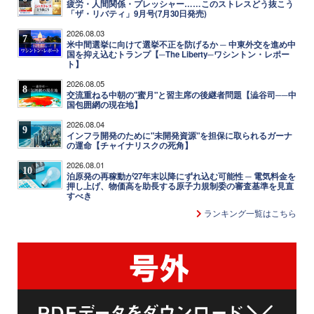
疲労・人間関係・プレッシャー……このストレスどう抜こう
「ザ・リバティ」9月号(7月30日発売)
2026.08.03
7
米中間選挙に向けて選挙不正を防げるか ─ 中東外交を進め中
国を抑え込むトランプ【─The Liberty─ワシントン・レポー
ト】
2026.08.05
8
交流重ねる中朝の"蜜月"と習主席の後継者問題【澁谷司──中
国包囲網の現在地】
2026.08.04
9
インフラ開発のために"未開発資源"を担保に取られるガーナ
の運命【チャイナリスクの死角】
2026.08.01
10
泊原発の再稼動が27年末以降にずれ込む可能性 ─ 電気料金を
押し上げ、物価高を助長する原子力規制委の審査基準を見直
すべき
ランキング一覧はこちら