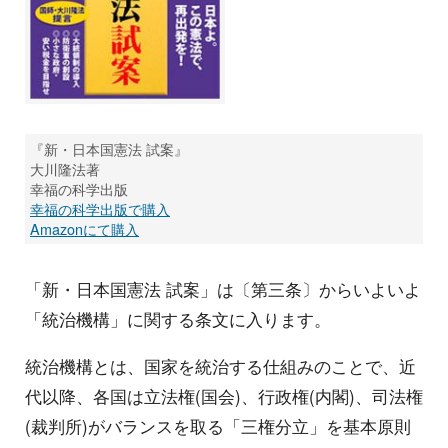
『新・日本国憲法 試案』
大川隆法著
幸福の科学出版
幸福の科学出版で購入
Amazonにて購入
「新・日本国憲法 試案」は〔第三条〕からいよいよ
「統治機構」に関する条文に入ります。
統治機構とは、国家を統治する仕組みのことで、近
代以降、各国は立法権(国会)、行政権(内閣)、司法権
(裁判所)がバランスを取る「三権分立」を基本原則