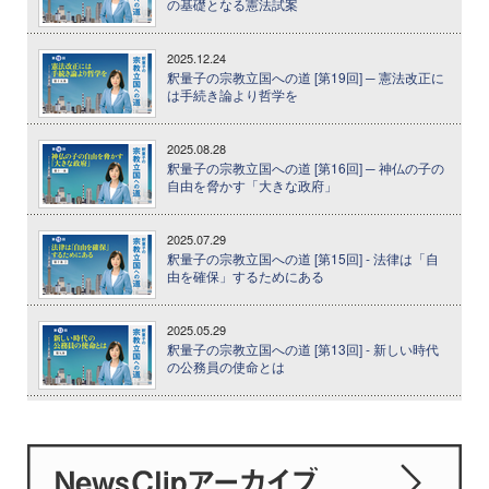
の基礎となる憲法試案
2025.12.24
釈量子の宗教立国への道 [第19回] ─ 憲法改正に
は手続き論より哲学を
2025.08.28
釈量子の宗教立国への道 [第16回] ─ 神仏の子の
自由を脅かす「大きな政府」
2025.07.29
釈量子の宗教立国への道 [第15回] - 法律は「自
由を確保」するためにある
2025.05.29
釈量子の宗教立国への道 [第13回] - 新しい時代
の公務員の使命とは