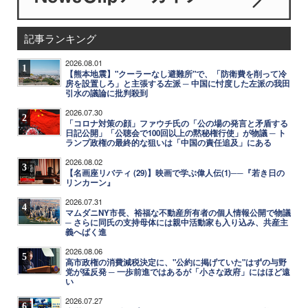
記事ランキング
2026.08.01
1
【熊本地震】"クーラーなし避難所"で、「防衛費を削って冷
房を設置しろ」と主張する左派 ─ 中国に忖度した左派の我田
引水の議論に批判殺到
2026.07.30
2
「コロナ対策の顔」ファウチ氏の「公の場の発言と矛盾する
日記公開」「公聴会で100回以上の黙秘権行使」が物議 ─ ト
ランプ政権の最終的な狙いは「中国の責任追及」にある
2026.08.02
3
【名画座リバティ (29)】映画で学ぶ偉人伝(1)──『若き日の
リンカーン』
2026.07.31
4
マムダニNY市長、裕福な不動産所有者の個人情報公開で物議
─ さらに同氏の支持母体には親中活動家も入り込み、共産主
義へばく進
2026.08.06
5
高市政権の消費減税決定に、"公約に掲げていた"はずの与野
党が猛反発 ─ 一歩前進ではあるが「小さな政府」にはほど遠
い
2026.07.27
6