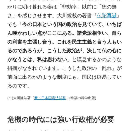
かりに明け暮れる姿は「非効率」以前に「徳の無
さ」を感じさせます。大川総裁の著書『
仏陀再誕
』
でも「
今の日本という国の政治を見ていて、いちば
ん嘆かわしい点がここにある。諸党派相争い、自ら
の利害を主張し合う。これを民主主義と言う人もい
るのであろうが、こうした政治が、決して仏の心に
かなうとは、私は思わない
」と嘆息するかのような
指摘がなされています。こうした政治の「乱れ」が
前面に出るかのような制度にも、国民は辟易してい
るのです。
(*1)大川隆法著『
新・日本国憲法試案
』(幸福の科学出版)
危機の時代には強い行政権が必要