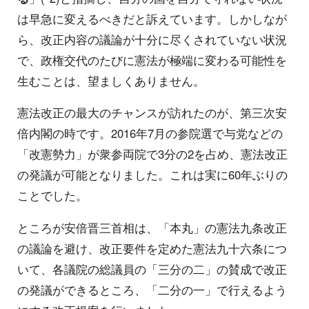
は早急に変えるべきだと訴えています。しかしなが
ら、改正内容の議論が十分に尽くされていない状況
で、政権交代のたびに憲法が極端に変わる可能性を
生むことは、望ましくありません。
憲法改正の最大のチャンスが訪れたのが、第三次安
倍内閣の時です。2016年7月の参院選で与党などの
「改憲勢力」が衆参両院で3分の2を占め、憲法改正
の発議が可能となりました。これは実に60年ぶりの
ことでした。
ところが安倍晋三首相は、「本丸」の憲法九条改正
の議論を避け、改正要件を定めた憲法九十六条につ
いて、各議院の総議員の「三分の二」の賛成で改正
の発議ができるところ、「二分の一」で行えるよう