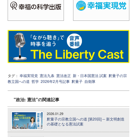
タグ：
幸福実現党
憲法九条
憲法改正
新・日本国憲法 試案
釈量子の宗
教立国への道
哲学
2026年2月号記事
釈量子
自衛隊
"政治: 憲法"の関連記事
2026.01.29
釈量子の宗教立国への道 [第20回] ─ 新文明創造
の基礎となる憲法試案