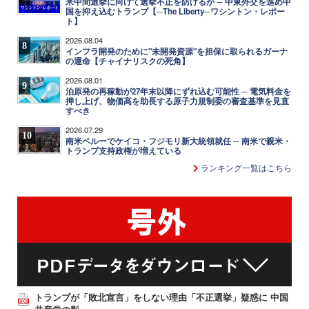
米中間選挙に向けて選挙不正を防げるか ─ 中東外交を進め中
国を抑え込むトランプ【─The Liberty─ワシントン・レポー
ト】
2026.08.04
8
インフラ開発のために"未開発資源"を担保に取られるガーナ
の運命【チャイナリスクの死角】
2026.08.01
9
泊原発の再稼動が27年末以降にずれ込む可能性 ─ 電気料金を
押し上げ、物価高を助長する原子力規制委の審査基準を見直
すべき
2026.07.29
10
南米ペルーでケイコ・フジモリ新大統領就任 ─ 南米で親米・
トランプ支持政権が増えている
ランキング一覧はこちら
トランプが「敗北宣言」をしない理由「不正選挙」疑惑に 中国