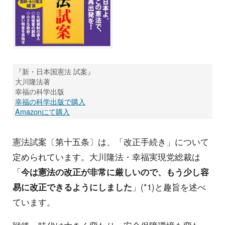
『新・日本国憲法 試案』
大川隆法著
幸福の科学出版
幸福の科学出版で購入
Amazonにて購入
憲法試案〔第十五条〕は、「改正手続き」について
定められています。大川隆法・幸福実現党総裁は
「
今は憲法の改正が非常に厳しいので、もう少し容
易に改正できるようにしました
」(*1)と趣旨を述べ
ています。