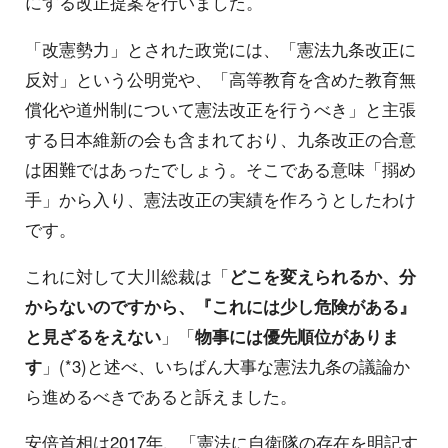
にする改正提案を行いました。
「改憲勢力」とされた政党には、「憲法九条改正に
反対」という公明党や、「高等教育を含めた教育無
償化や道州制について憲法改正を行うべき」と主張
する日本維新の会も含まれており、九条改正の合意
は困難ではあったでしょう。そこである意味「搦め
手」から入り、憲法改正の実績を作ろうとしたわけ
です。
これに対して大川総裁は「
どこを変えられるか、分
からないのですから、『これには少し危険がある』
と見ざるをえない
」「
物事には優先順位がありま
す
」(*3)と述べ、いちばん大事な憲法九条の議論か
ら進めるべきであると訴えました。
安倍首相は2017年、「憲法に自衛隊の存在を明記す