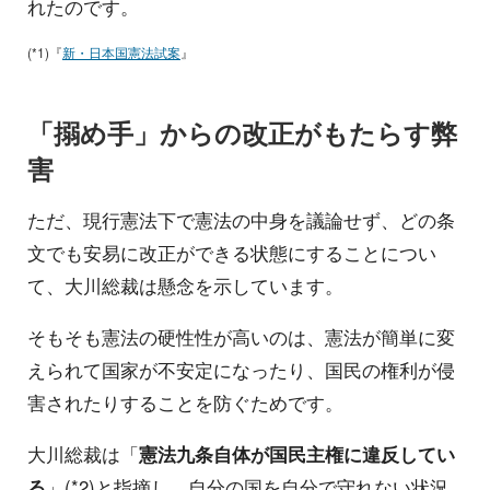
れたのです。
(*1)『
新・日本国憲法試案
』
「搦め手」からの改正がもたらす弊
害
ただ、現行憲法下で憲法の中身を議論せず、どの条
文でも安易に改正ができる状態にすることについ
て、大川総裁は懸念を示しています。
そもそも憲法の硬性性が高いのは、憲法が簡単に変
えられて国家が不安定になったり、国民の権利が侵
害されたりすることを防ぐためです。
大川総裁は「
憲法九条自体が国民主権に違反してい
る
」(*2)と指摘し、自分の国を自分で守れない状況