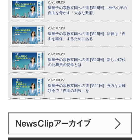
2025.08.28
釈量子の宗教立国への道 [第16回] ─ 神仏の子の
自由を脅かす「大きな政府」
2025.07.29
釈量子の宗教立国への道 [第15回] - 法律は「自
由を確保」するためにある
2025.05.29
釈量子の宗教立国への道 [第13回] - 新しい時代
の公務員の使命とは
2025.03.27
釈量子の宗教立国への道 [第11回] - 強力な大統
領令で「自由の創設」を