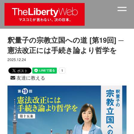
釈量子の宗教立国への道 [第19回] ─
憲法改正には手続き論より哲学を
2025.12.24
友達に教える