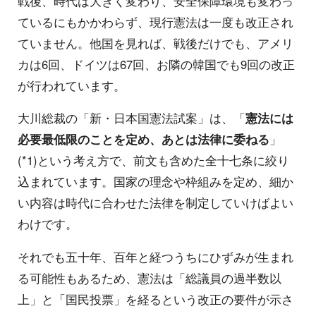
戦後、時代は大きく変わり、安全保障環境も変わっ
ているにもかかわらず、現行憲法は一度も改正され
ていません。他国を見れば、戦後だけでも、アメリ
カは6回、ドイツは67回、お隣の韓国でも9回の改正
が行われています。
大川総裁の「新・日本国憲法試案」は、「
憲法には
必要最低限のことを定め、あとは法律に委ねる
」
(*1)という考え方で、前文も含めた全十七条に絞り
込まれています。国家の理念や枠組みを定め、細か
い内容は時代に合わせた法律を制定していけばよい
わけです。
それでも五十年、百年と経つうちにひずみが生まれ
る可能性もあるため、憲法は「総議員の過半数以
上」と「国民投票」を経るという改正の要件が示さ