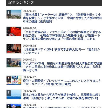
記事ランキング
2026.08.01
1
【熊本地震】"クーラーなし避難所"で、「防衛費を削って冷
房を設置しろ」と主張する左派 ─ 中国に忖度した左派の我田
引水の議論に批判殺到
2026.07.30
2
「コロナ対策の顔」ファウチ氏の「公の場の発言と矛盾する
日記公開」「公聴会で100回以上の黙秘権行使」が物議 ─ ト
ランプ政権の最終的な狙いは「中国の責任追及」にある
2026.08.02
3
【名画座リバティ (29)】映画で学ぶ偉人伝(1)──『若き日の
リンカーン』
2026.07.31
4
マムダニNY市長、裕福な不動産所有者の個人情報公開で物議
─ さらに同氏の支持母体には親中活動家も入り込み、共産主
義へばく進
2026.07.27
5
疲労・人間関係・プレッシャー……このストレスどう抜こう
「ザ・リバティ」9月号(7月30日発売)
2026.07.29
6
日本の洋上風力から英大手が撤退を検討し、三菱離脱に続く
激震 ─ 政府はもう潔くエネルギー政策の転換を表明すべき
2026.08.03
7