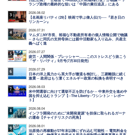
ランプ政権の最終的な狙いは「中国の責任追及」にある
2026.08.02
3
【名画座リバティ (29)】映画で学ぶ偉人伝(1)──『若き日の
リンカーン』
2026.07.31
4
マムダニNY市長、裕福な不動産所有者の個人情報公開で物議
─ さらに同氏の支持母体には親中活動家も入り込み、共産主
義へばく進
2026.07.27
5
疲労・人間関係・プレッシャー……このストレスどう抜こう
「ザ・リバティ」9月号(7月30日発売)
2026.07.29
6
日本の洋上風力から英大手が撤退を検討し、三菱離脱に続く
激震 ─ 政府はもう潔くエネルギー政策の転換を表明すべき
2026.08.03
7
米中間選挙に向けて選挙不正を防げるか ─ 中東外交を進め中
国を抑え込むトランプ【─The Liberty─ワシントン・レポー
ト】
2026.08.04
8
インフラ開発のために"未開発資源"を担保に取られるガーナ
の運命【チャイナリスクの死角】
2026.08.01
9
泊原発の再稼動が27年末以降にずれ込む可能性 ─ 電気料金を
押し上げ、物価高を助長する原子力規制委の審査基準を見直