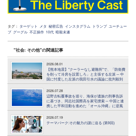
タグ：
ターゲット
メタ
秘密広告
インスタグラム
トランプ
ユーチュー
ブ
グーグル
不正操作
10代
暗殺未遂
"社会: その他"の関連記事
2026.08.01
【熊本地震】"クーラーなし避難所"で、「防衛費
を削って冷房を設置しろ」と主張する左派 ─ 中
国に忖度した左派の我田引水の議論に批判殺到
2026.07.28
辺野古転覆事故を巡り、海保が遺族の刑事告訴
に基づき、同志社国際高を家宅捜索 ─ 中国と連
携した平和活動を進めた「オール沖縄」に逆風
2026.07.19
テーマパーク:その魅力の謎に迫る (第9回)