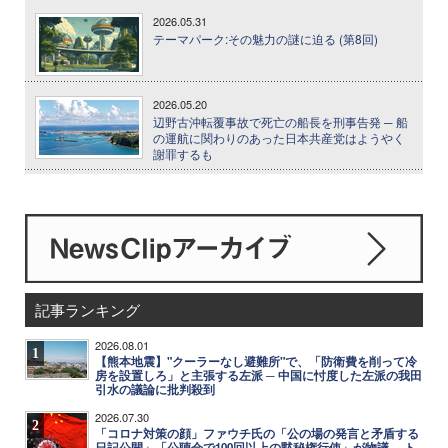
2026.05.31
テーマパーク:その魅力の謎に迫る (第8回)
2026.05.20
辺野古沖転覆事故で死亡の船長を刑事告発 ─ 船
の運航に関わりのあった日本共産党はようやく
謝罪するも
記事ランキング
2026.08.01
1
【熊本地震】"クーラーなし避難所"で、「防衛費を削って冷
房を設置しろ」と主張する左派 ─ 中国に忖度した左派の我田
引水の議論に批判殺到
2026.07.30
2
「コロナ対策の顔」ファウチ氏の「公の場の発言と矛盾する
日記公開」「公聴会で100回以上の黙秘権行使」が物議 ─ ト