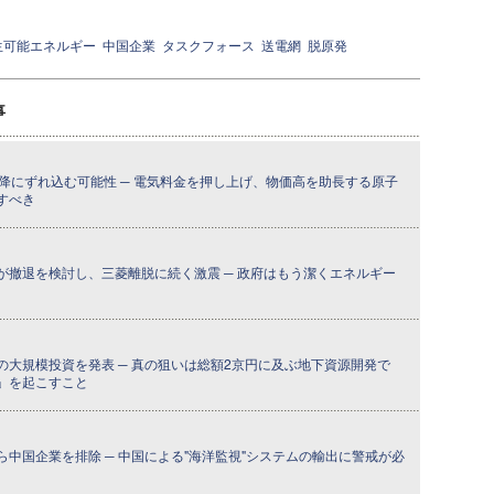
生可能エネルギー
中国企業
タスクフォース
送電網
脱原発
事
降にずれ込む可能性 ─ 電気料金を押し上げ、物価高を助長する原子
すべき
が撤退を検討し、三菱離脱に続く激震 ─ 政府はもう潔くエネルギー
の大規模投資を発表 ─ 真の狙いは総額2京円に及ぶ地下資源開発で
」を起こすこと
中国企業を排除 ─ 中国による"海洋監視"システムの輸出に警戒が必