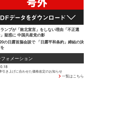
トランプが「敗北宣言」をしない理由「不正選
」疑惑に 中国共産党の影
20の日露首脳会談で 「日露平和条約」締結の決
断を
ンフォメーション
0.18
率引き上げに合わせた価格改定のお知らせ
一覧はこちら