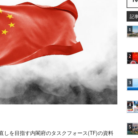
記
1
2
3
4
5
しを目指す内閣府のタスクフォース(TF)の資料