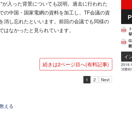
し"が入った背景についても説明。過去に行われた
での中国・国家電網の資料を加工し、TF会議の資
を消し忘れたといいます。前回の会議でも同様の
ではなかったと見られています。
挙
G
イ
続きは2ページ目へ(有料記事)
2019.1
消費税
1
2
Next
教える