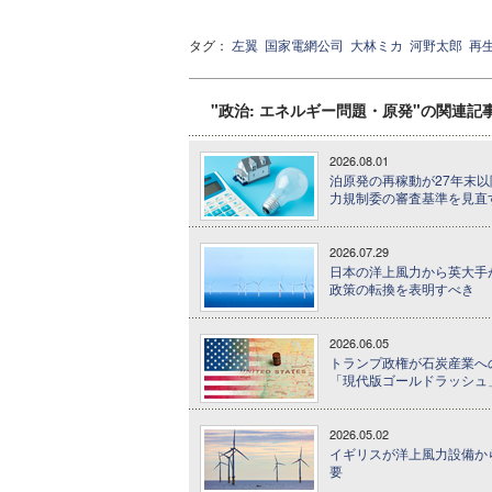
タグ：
左翼
国家電網公司
大林ミカ
河野太郎
再
"政治: エネルギー問題・原発"の関連記
2026.08.01
泊原発の再稼動が27年末以
力規制委の審査基準を見直
2026.07.29
日本の洋上風力から英大手
政策の転換を表明すべき
2026.06.05
トランプ政権が石炭産業へ
「現代版ゴールドラッシュ
2026.05.02
イギリスが洋上風力設備から
要