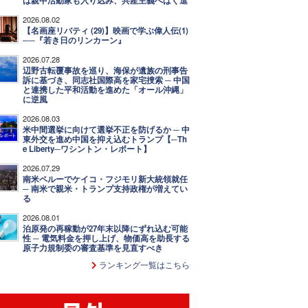
は親中活動家も入り込み、共産主義へばく進
2026.08.02
【名画座リバティ (29)】映画で学ぶ偉人伝(1)
──『若き日のリンカーン』
2026.07.28
辺野古転覆事故を巡り、海保が遺族の刑事告
訴に基づき、同志社国際高を家宅捜索 ─ 中国
と連携した平和活動を進めた「オール沖縄」
に逆風
2026.08.03
米中間選挙に向けて選挙不正を防げるか ─ 中
東外交を進め中国を抑え込むトランプ【─Th
e Liberty─ワシントン・レポート】
2026.07.29
南米ペルーでケイコ・フジモリ新大統領就任
─ 南米で親米・トランプ支持政権が増えてい
る
2026.08.01
泊原発の再稼動が27年末以降にずれ込む可能
性 ─ 電気料金を押し上げ、物価高を助長する
原子力規制委の審査基準を見直すべき
ランキング一覧はこちら