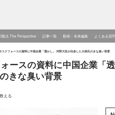
隆法 The Perspective
記事一覧
動画・未来編集
よくある質
タスクフォースの資料に中国企業「透かし」 河野大臣が任命した大林氏のきな臭い背景
ォースの資料に中国企業「透
のきな臭い背景
教える