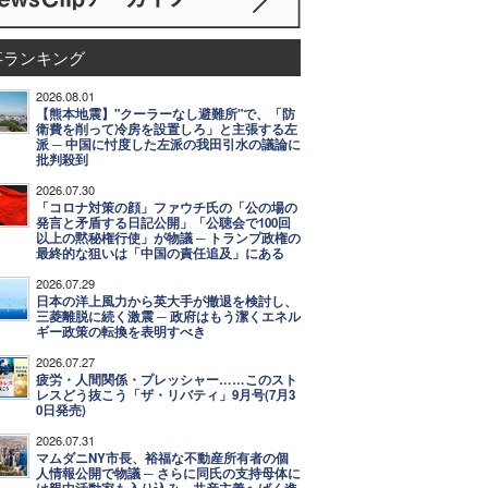
事ランキング
2026.08.01
【熊本地震】"クーラーなし避難所"で、「防
衛費を削って冷房を設置しろ」と主張する左
派 ─ 中国に忖度した左派の我田引水の議論に
批判殺到
2026.07.30
「コロナ対策の顔」ファウチ氏の「公の場の
発言と矛盾する日記公開」「公聴会で100回
以上の黙秘権行使」が物議 ─ トランプ政権の
最終的な狙いは「中国の責任追及」にある
2026.07.29
日本の洋上風力から英大手が撤退を検討し、
三菱離脱に続く激震 ─ 政府はもう潔くエネル
ギー政策の転換を表明すべき
2026.07.27
疲労・人間関係・プレッシャー……このスト
レスどう抜こう「ザ・リバティ」9月号(7月3
0日発売)
2026.07.31
マムダニNY市長、裕福な不動産所有者の個
人情報公開で物議 ─ さらに同氏の支持母体に