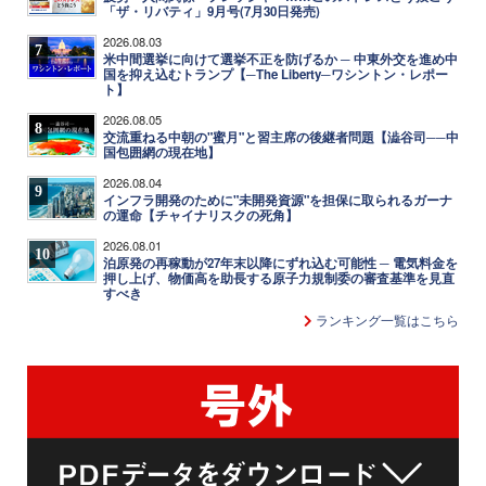
「ザ・リバティ」9月号(7月30日発売)
2026.08.03
7
米中間選挙に向けて選挙不正を防げるか ─ 中東外交を進め中
国を抑え込むトランプ【─The Liberty─ワシントン・レポー
ト】
2026.08.05
8
交流重ねる中朝の"蜜月"と習主席の後継者問題【澁谷司──中
国包囲網の現在地】
2026.08.04
9
インフラ開発のために"未開発資源"を担保に取られるガーナ
の運命【チャイナリスクの死角】
2026.08.01
10
泊原発の再稼動が27年末以降にずれ込む可能性 ─ 電気料金を
押し上げ、物価高を助長する原子力規制委の審査基準を見直
すべき
ランキング一覧はこちら