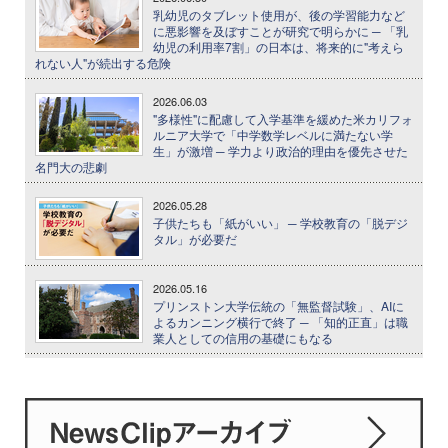
乳幼児のタブレット使用が、後の学習能力など
に悪影響を及ぼすことが研究で明らかに ─ 「乳
幼児の利用率7割」の日本は、将来的に"考えら
れない人"が続出する危険
2026.06.03
"多様性"に配慮して入学基準を緩めた米カリフォ
ルニア大学で「中学数学レベルに満たない学
生」が激増 ─ 学力より政治的理由を優先させた
名門大の悲劇
2026.05.28
子供たちも「紙がいい」 ─ 学校教育の「脱デジ
タル」が必要だ
2026.05.16
プリンストン大学伝統の「無監督試験」、AIに
よるカンニング横行で終了 ─ 「知的正直」は職
業人としての信用の基礎にもなる