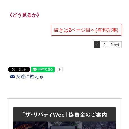
《どう見るか》
続きは2ページ目へ(有料記事)
1
2
Next
友達に教える