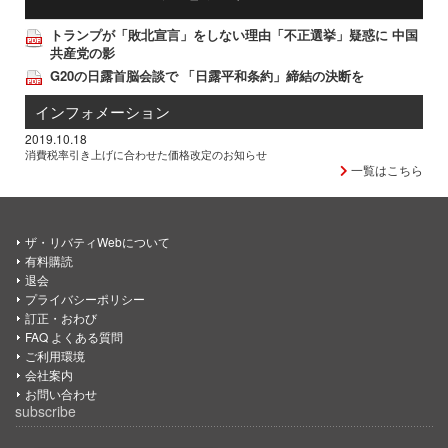
トランプが「敗北宣言」をしない理由「不正選挙」疑惑に 中国
共産党の影
G20の日露首脳会談で 「日露平和条約」締結の決断を
インフォメーション
2019.10.18
消費税率引き上げに合わせた価格改定のお知らせ
一覧はこちら
ザ・リバティWebについて
有料購読
退会
プライバシーポリシー
訂正・おわび
FAQ よくある質問
ご利用環境
会社案内
お問い合わせ
subscribe