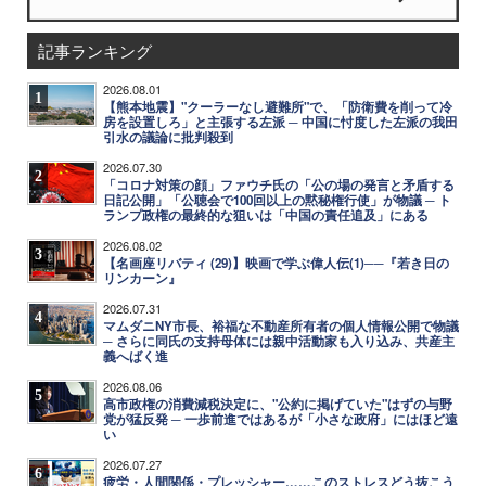
記事ランキング
2026.08.01
1
【熊本地震】"クーラーなし避難所"で、「防衛費を削って冷
房を設置しろ」と主張する左派 ─ 中国に忖度した左派の我田
引水の議論に批判殺到
2026.07.30
2
「コロナ対策の顔」ファウチ氏の「公の場の発言と矛盾する
日記公開」「公聴会で100回以上の黙秘権行使」が物議 ─ ト
ランプ政権の最終的な狙いは「中国の責任追及」にある
2026.08.02
3
【名画座リバティ (29)】映画で学ぶ偉人伝(1)──『若き日の
リンカーン』
2026.07.31
4
マムダニNY市長、裕福な不動産所有者の個人情報公開で物議
─ さらに同氏の支持母体には親中活動家も入り込み、共産主
義へばく進
2026.08.06
5
高市政権の消費減税決定に、"公約に掲げていた"はずの与野
党が猛反発 ─ 一歩前進ではあるが「小さな政府」にはほど遠
い
2026.07.27
6
疲労・人間関係・プレッシャー……このストレスどう抜こう