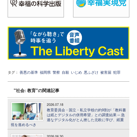
タグ：
善悪の基準
福岡県
警察
自殺
いじめ
悪ふざけ
被害届
犯罪
"社会: 教育"の関連記事
2026.07.18
教育委員会・国立・私立学校の約9割が「教科書
は紙とデジタルの併用希望」との調査結果 ─ 急
速なデジタル化がとん挫した北欧に学び、紙重
視を進めるべき
2026.06.30