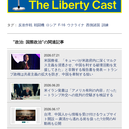
タグ：
反攻作戦
戦闘機
ロシア
F-16
ウクライナ
西側諸国
訓練
"政治: 国際政治"の関連記事
2026.07.21
米国務省、「キューバが米政府内に深くマルク
ス主義を浸透させ、中国を利する破壊活動を支
援してきた」と非難する報告書を発表 ─ トラン
プ政権は共産主義の拡大を防ぎ、中国を牽制する狙い
2026.06.20
米イラン覚書は「アメリカ有利の内容」だった
─ トランプ外交への批判の空騒ぎを検証する
2026.06.17
台湾、中国人から情報を受け付けるウェブサイ
ト開設 ─ 粛清から逃れる術を扱った1分間のAI
動画も公開