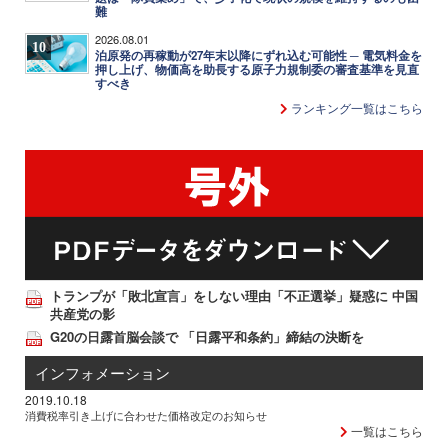
難
2026.08.01
10
泊原発の再稼動が27年末以降にずれ込む可能性 ─ 電気料金を
押し上げ、物価高を助長する原子力規制委の審査基準を見直
すべき
ランキング一覧はこちら
トランプが「敗北宣言」をしない理由「不正選挙」疑惑に 中国
共産党の影
G20の日露首脳会談で 「日露平和条約」締結の決断を
インフォメーション
2019.10.18
消費税率引き上げに合わせた価格改定のお知らせ
一覧はこちら