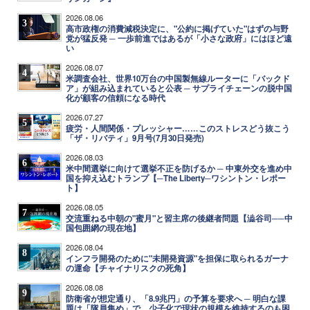
2026.08.06
3
高市政権の消費減税決定に、"公約に掲げていた"はずの与野
党が猛反発 ─ 一歩前進ではあるが「小さな政府」にはほど遠
い
2026.08.07
4
米調査会社、世界10万台の中国製無線ルーターに「バックド
ア」が組み込まれていると公表 ─ サプライチェーンの脱中国
化が顧客の信頼になる時代
2026.07.27
5
疲労・人間関係・プレッシャー……このストレスどう抜こう
「ザ・リバティ」9月号(7月30日発売)
2026.08.03
6
米中間選挙に向けて選挙不正を防げるか ─ 中東外交を進め中
国を抑え込むトランプ【─The Liberty─ワシントン・レポー
ト】
2026.08.05
7
交流重ねる中朝の"蜜月"と習主席の後継者問題【澁谷司──中
国包囲網の現在地】
2026.08.04
8
インフラ開発のために"未開発資源"を担保に取られるガーナ
の運命【チャイナリスクの死角】
2026.08.08
9
防衛省が想定通り、「8.9兆円」の予算を要求へ ─ 明白な課
題は「隊員集め」で、少子化で現状の規模を維持するのも困