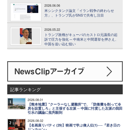
2026.06.06
米シンクタンク論文「イラン戦争の終わらせ
方」、トランプ氏がSNSで共有し注目
2026.05.22
トランプ政権がキューバのカストロ元議長の起
訴で圧力を強化 ─ 中南米と中間選挙を押さえ、
中国を追い込む狙い
記事ランキング
2026.08.01
1
【熊本地震】"クーラーなし避難所"で、「防衛費を削って冷
房を設置しろ」と主張する左派 ─ 中国に忖度した左派の我田
引水の議論に批判殺到
2026.08.02
2
【名画座リバティ (29)】映画で学ぶ偉人伝(1)──『若き日の
リンカーン』