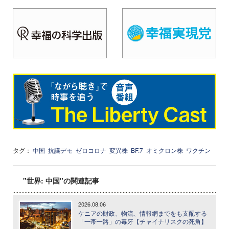
タグ：
中国
抗議デモ
ゼロコロナ
変異株
BF.7
オミクロン株
ワクチン
"世界: 中国"の関連記事
2026.08.06
ケニアの財政、物流、情報網までをも支配する
「一帯一路」の毒牙【チャイナリスクの死角】