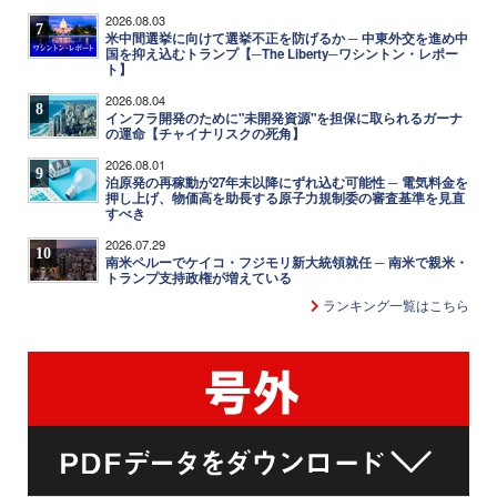
2026.08.03
7
米中間選挙に向けて選挙不正を防げるか ─ 中東外交を進め中
国を抑え込むトランプ【─The Liberty─ワシントン・レポー
ト】
2026.08.04
8
インフラ開発のために"未開発資源"を担保に取られるガーナ
の運命【チャイナリスクの死角】
2026.08.01
9
泊原発の再稼動が27年末以降にずれ込む可能性 ─ 電気料金を
押し上げ、物価高を助長する原子力規制委の審査基準を見直
すべき
2026.07.29
10
南米ペルーでケイコ・フジモリ新大統領就任 ─ 南米で親米・
トランプ支持政権が増えている
ランキング一覧はこちら