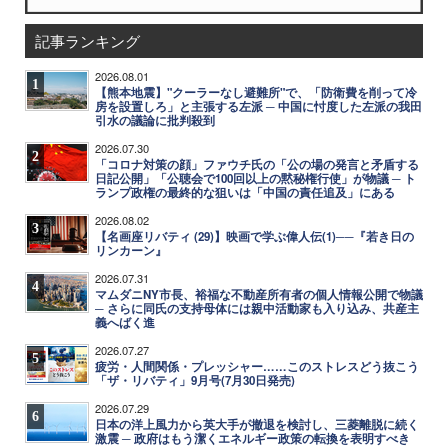
記事ランキング
2026.08.01
1
【熊本地震】"クーラーなし避難所"で、「防衛費を削って冷
房を設置しろ」と主張する左派 ─ 中国に忖度した左派の我田
引水の議論に批判殺到
2026.07.30
2
「コロナ対策の顔」ファウチ氏の「公の場の発言と矛盾する
日記公開」「公聴会で100回以上の黙秘権行使」が物議 ─ ト
ランプ政権の最終的な狙いは「中国の責任追及」にある
2026.08.02
3
【名画座リバティ (29)】映画で学ぶ偉人伝(1)──『若き日の
リンカーン』
2026.07.31
4
マムダニNY市長、裕福な不動産所有者の個人情報公開で物議
─ さらに同氏の支持母体には親中活動家も入り込み、共産主
義へばく進
2026.07.27
5
疲労・人間関係・プレッシャー……このストレスどう抜こう
「ザ・リバティ」9月号(7月30日発売)
2026.07.29
6
日本の洋上風力から英大手が撤退を検討し、三菱離脱に続く
激震 ─ 政府はもう潔くエネルギー政策の転換を表明すべき