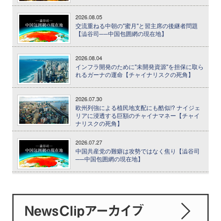
2026.08.05
交流重ねる中朝の"蜜月"と習主席の後継者問題
【澁谷司──中国包囲網の現在地】
2026.08.04
インフラ開発のために"未開発資源"を担保に取ら
れるガーナの運命【チャイナリスクの死角】
2026.07.30
欧州列強による植民地支配にも酷似!? ナイジェ
リアに浸透する巨額のチャイナマネー【チャイ
ナリスクの死角】
2026.07.27
中国共産党の難癖は攻勢ではなく焦り【澁谷司
──中国包囲網の現在地】