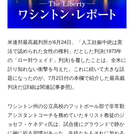
米連邦最高裁判所が6月24日、「人工妊娠中絶は憲
法で認められた女性の権利」だとした判決(1973年
の「ロー対ウェイド」判決)を覆したことは、全米に
計り知れない衝撃を与えた。これに続いて大きな話
題になったのが、7月2日付の本欄で紹介した最高裁
判決だ(詳細は関連記事参照)。
ワシントン州の公立高校のフットボール部で非常勤
アシスタントコーチを務めていたキリスト教徒のジ
ョセフ・ケネディ氏は、試合後にグラウンドで静か
に神に祈る習慣があった。生徒たちもそれに加わる