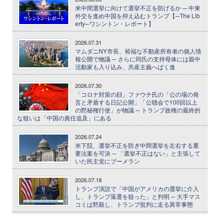
米中間選挙に向けて選挙不正を防げるか ─ 中東
外交を進め中国を抑え込むトランプ【─The Lib
erty─ワシントン・レポート】
2026.07.31
マムダニNY市長、裕福な不動産所有者の個人情
報公開で物議 ─ さらに同氏の支持母体には親中
活動家も入り込み、共産主義へばく進
2026.07.30
「コロナ対策の顔」ファウチ氏の「公の場の発
言と矛盾する日記公開」「公聴会で100回以上
の黙秘権行使」が物議 ─ トランプ政権の最終的
な狙いは「中国の責任追及」にある
2026.07.24
米下院、選挙不正を防ぎ中間選挙を左右する重
要法案を可決 ─ 「選挙不正はない」と主張して
いた民主党にブーメラン
2026.07.18
トランプ演説で「中国がアメリカの選挙に介入
し、トランプ落選を狙った」と判明 ─ 大手マス
コミは黙殺し、トランプ批判に走る異常事態