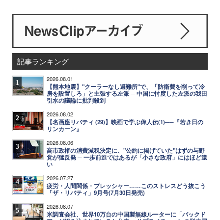
記事ランキング
2026.08.01
1
【熊本地震】"クーラーなし避難所"で、「防衛費を削って冷
房を設置しろ」と主張する左派 ─ 中国に忖度した左派の我田
引水の議論に批判殺到
2026.08.02
2
【名画座リバティ (29)】映画で学ぶ偉人伝(1)──『若き日の
リンカーン』
2026.08.06
3
高市政権の消費減税決定に、"公約に掲げていた"はずの与野
党が猛反発 ─ 一歩前進ではあるが「小さな政府」にはほど遠
い
2026.07.27
4
疲労・人間関係・プレッシャー……このストレスどう抜こう
「ザ・リバティ」9月号(7月30日発売)
2026.08.07
5
米調査会社、世界10万台の中国製無線ルーターに「バックド