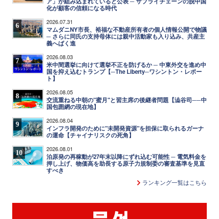
ア」が組み込まれていると公表 ─ サプライチェーンの脱中国
化が顧客の信頼になる時代
2026.07.31
6
マムダニNY市長、裕福な不動産所有者の個人情報公開で物議
─ さらに同氏の支持母体には親中活動家も入り込み、共産主
義へばく進
2026.08.03
7
米中間選挙に向けて選挙不正を防げるか ─ 中東外交を進め中
国を抑え込むトランプ【─The Liberty─ワシントン・レポー
ト】
2026.08.05
8
交流重ねる中朝の"蜜月"と習主席の後継者問題【澁谷司──中
国包囲網の現在地】
2026.08.04
9
インフラ開発のために"未開発資源"を担保に取られるガーナ
の運命【チャイナリスクの死角】
2026.08.01
10
泊原発の再稼動が27年末以降にずれ込む可能性 ─ 電気料金を
押し上げ、物価高を助長する原子力規制委の審査基準を見直
すべき
ランキング一覧はこちら