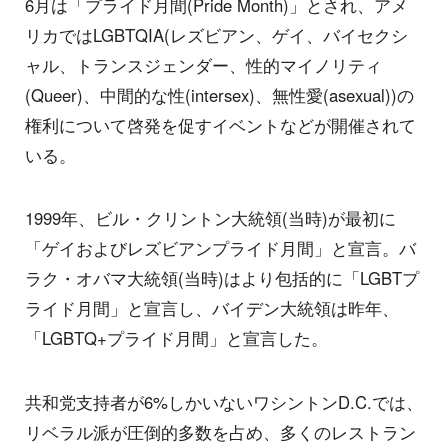
6月は「プライド月間(Pride Month)」とされ、アメ
リカではLGBTQIA(レズビアン、ゲイ、バイセクシ
ャル、トランスジェンダー、性的マイノリティ
(Queer)、中間的な性(intersex)、無性愛(asexual))の
権利について啓発を促すイベントなどが開催されて
いる。
1999年、ビル・クリントン大統領(当時)が最初に
「ゲイおよびレズビアンプライド月間」と宣言。バ
ラク・オバマ大統領(当時)はより包括的に「LGBTプ
ライド月間」と宣言し、バイデン大統領は昨年、
「LGBTQ+プライド月間」と宣言した。
共和党支持者が6%しかいないワシントンD.C.では、
リベラル派が圧倒的多数を占め、多くのレストラン