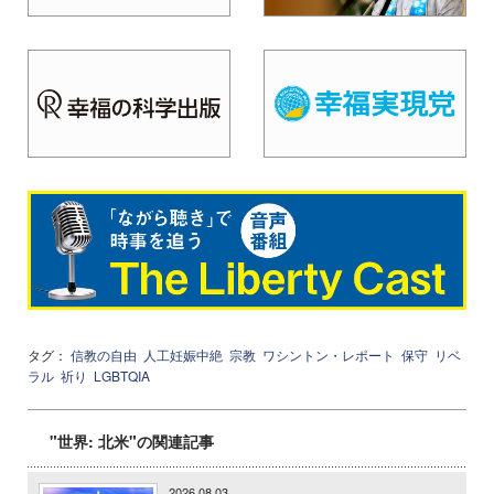
タグ：
信教の自由
人工妊娠中絶
宗教
ワシントン・レポート
保守
リベ
ラル
祈り
LGBTQIA
"世界: 北米"の関連記事
2026.08.03