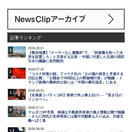
記事ランキング
2026.08.01
1
【熊本地震】"クーラーなし避難所"で、「防衛費を削って冷
房を設置しろ」と主張する左派 ─ 中国に忖度した左派の我田
引水の議論に批判殺到
2026.07.30
2
「コロナ対策の顔」ファウチ氏の「公の場の発言と矛盾する
日記公開」「公聴会で100回以上の黙秘権行使」が物議 ─ ト
ランプ政権の最終的な狙いは「中国の責任追及」にある
2026.08.02
3
【名画座リバティ (29)】映画で学ぶ偉人伝(1)──『若き日の
リンカーン』
2026.07.31
4
マムダニNY市長、裕福な不動産所有者の個人情報公開で物議
─ さらに同氏の支持母体には親中活動家も入り込み、共産主
義へばく進
2026.08.06
5