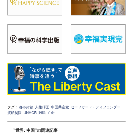
タグ：
都市封鎖
人権弾圧
中国共産党
セーフガード・ディフェンダー
渡航制限
UNHCR
難民
亡命
"世界: 中国"の関連記事