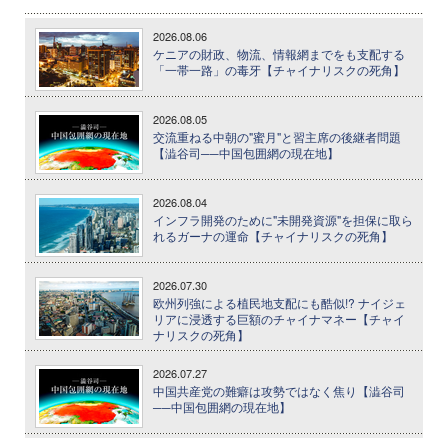
2026.08.06
ケニアの財政、物流、情報網までをも支配する
「一帯一路」の毒牙【チャイナリスクの死角】
2026.08.05
交流重ねる中朝の"蜜月"と習主席の後継者問題
【澁谷司──中国包囲網の現在地】
2026.08.04
インフラ開発のために"未開発資源"を担保に取ら
れるガーナの運命【チャイナリスクの死角】
2026.07.30
欧州列強による植民地支配にも酷似!? ナイジェ
リアに浸透する巨額のチャイナマネー【チャイ
ナリスクの死角】
2026.07.27
中国共産党の難癖は攻勢ではなく焦り【澁谷司
──中国包囲網の現在地】