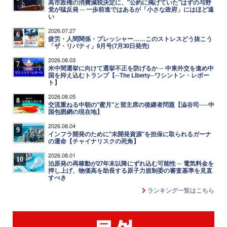
高市政権の消費減税決定に、"公約に掲げていた"はずの与野
党が猛反発 ─ 一歩前進ではあるが「小さな政府」にはほど遠
い
2026.07.27
6
疲労・人間関係・プレッシャー……このストレスどう抜こう
「ザ・リバティ」9月号(7月30日発売)
2026.08.03
7
米中間選挙に向けて選挙不正を防げるか ─ 中東外交を進め中
国を抑え込むトランプ【─The Liberty─ワシントン・レポー
ト】
2026.08.05
8
交流重ねる中朝の"蜜月"と習主席の後継者問題【澁谷司──中
国包囲網の現在地】
2026.08.04
9
インフラ開発のために"未開発資源"を担保に取られるガーナ
の運命【チャイナリスクの死角】
2026.08.01
10
泊原発の再稼動が27年末以降にずれ込む可能性 ─ 電気料金を
押し上げ、物価高を助長する原子力規制委の審査基準を見直
すべき
ランキング一覧はこちら