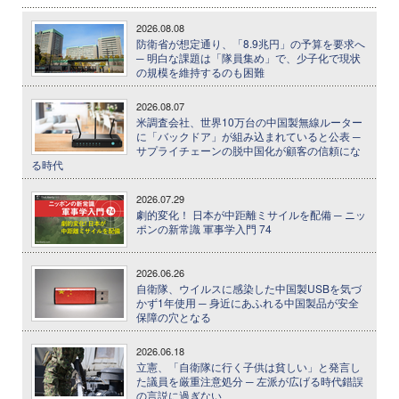
2026.08.08
防衛省が想定通り、「8.9兆円」の予算を要求へ
─ 明白な課題は「隊員集め」で、少子化で現状
の規模を維持するのも困難
2026.08.07
米調査会社、世界10万台の中国製無線ルーター
に「バックドア」が組み込まれていると公表 ─
サプライチェーンの脱中国化が顧客の信頼にな
る時代
2026.07.29
劇的変化！ 日本が中距離ミサイルを配備 ─ ニッ
ポンの新常識 軍事学入門 74
2026.06.26
自衛隊、ウイルスに感染した中国製USBを気づ
かず1年使用 ─ 身近にあふれる中国製品が安全
保障の穴となる
2026.06.18
立憲、「自衛隊に行く子供は貧しい」と発言し
た議員を厳重注意処分 ─ 左派が広げる時代錯誤
の言説に過ぎない