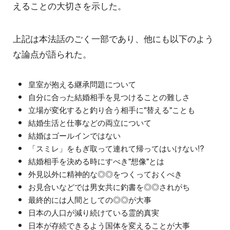
えることの大切さを示した。
上記は本法話のごく一部であり、他にも以下のよう
な論点が語られた。
皇室が抱える継承問題について
自分に合った結婚相手を見つけることの難しさ
立場が変化すると釣り合う相手に"替える"ことも
結婚生活と仕事などの両立について
結婚はゴールインではない
「スミレ」をもぎ取って連れて帰ってはいけない!?
結婚相手を決める時にすべき"想像"とは
外見以外に精神的な◎◎をつくっておくべき
お見合いなどでは男女共に釣書を◎◎されがち
最終的には人間としての◎◎が大事
日本の人口が減り続けている霊的真実
日本が存続できるよう国体を変えることが大事