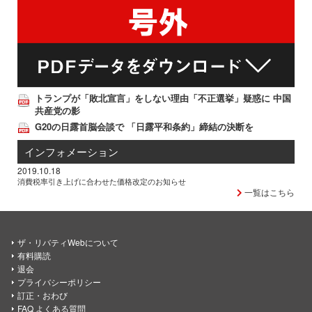
トランプが「敗北宣言」をしない理由「不正選挙」疑惑に 中国
共産党の影
G20の日露首脳会談で 「日露平和条約」締結の決断を
インフォメーション
2019.10.18
消費税率引き上げに合わせた価格改定のお知らせ
一覧はこちら
ザ・リバティWebについて
有料購読
退会
プライバシーポリシー
訂正・おわび
FAQ よくある質問