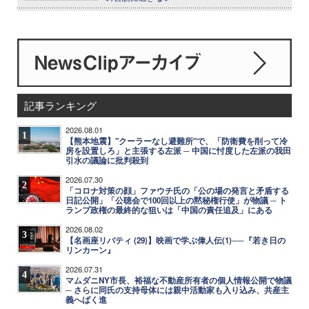
記事ランキング
2026.08.01
1
【熊本地震】"クーラーなし避難所"で、「防衛費を削って冷
房を設置しろ」と主張する左派 ─ 中国に忖度した左派の我田
引水の議論に批判殺到
2026.07.30
2
「コロナ対策の顔」ファウチ氏の「公の場の発言と矛盾する
日記公開」「公聴会で100回以上の黙秘権行使」が物議 ─ ト
ランプ政権の最終的な狙いは「中国の責任追及」にある
2026.08.02
3
【名画座リバティ (29)】映画で学ぶ偉人伝(1)──『若き日の
リンカーン』
2026.07.31
4
マムダニNY市長、裕福な不動産所有者の個人情報公開で物議
─ さらに同氏の支持母体には親中活動家も入り込み、共産主
義へばく進