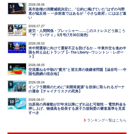
2026.08.06
5
高市政権の消費減税決定に、"公約に掲げていた"はずの与野
党が猛反発 ─ 一歩前進ではあるが「小さな政府」にはほど遠
い
2026.07.27
6
疲労・人間関係・プレッシャー……このストレスどう抜こう
「ザ・リバティ」9月号(7月30日発売)
2026.08.03
7
米中間選挙に向けて選挙不正を防げるか ─ 中東外交を進め中
国を抑え込むトランプ【─The Liberty─ワシントン・レポー
ト】
2026.08.05
8
交流重ねる中朝の"蜜月"と習主席の後継者問題【澁谷司──中
国包囲網の現在地】
2026.08.04
9
インフラ開発のために"未開発資源"を担保に取られるガーナ
の運命【チャイナリスクの死角】
2026.08.01
10
泊原発の再稼動が27年末以降にずれ込む可能性 ─ 電気料金を
押し上げ、物価高を助長する原子力規制委の審査基準を見直
すべき
ランキング一覧はこちら