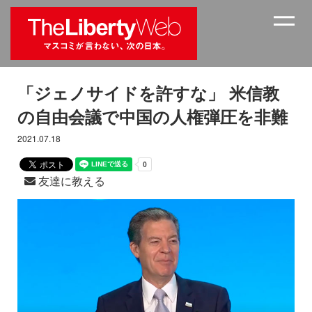
「ジェノサイドを許すな」 米信教
の自由会議で中国の人権弾圧を非難
2021.07.18
友達に教える