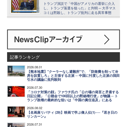
トランプ演説で「中国がアメリカの選挙に介入
し、トランプ落選を狙った」と判明 ─ 大手マス
コミは黙殺し、トランプ批判に走る異常事態
記事ランキング
2026.08.01
1
【熊本地震】"クーラーなし避難所"で、「防衛費を削って冷
房を設置しろ」と主張する左派 ─ 中国に忖度した左派の我田
引水の議論に批判殺到
2026.07.30
2
「コロナ対策の顔」ファウチ氏の「公の場の発言と矛盾する
日記公開」「公聴会で100回以上の黙秘権行使」が物議 ─ ト
ランプ政権の最終的な狙いは「中国の責任追及」にある
2026.08.02
3
【名画座リバティ (29)】映画で学ぶ偉人伝(1)──『若き日の
リンカーン』
2026.07.31
4