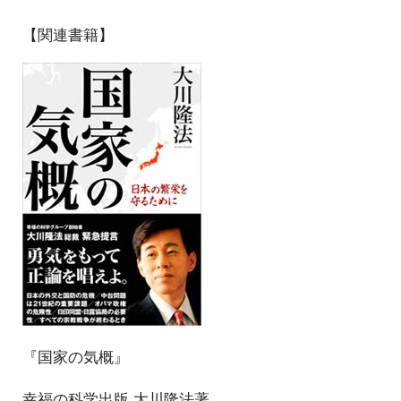
【関連書籍】
『国家の気概』
幸福の科学出版 大川隆法著