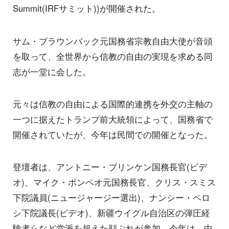
Summit(IRFサミット))が開催された。
サム・ブラウンバック元国務省宗教自由大使が音頭
を取って、全世界から信教の自由の実現を求める同
志が一堂に会した。
元々は信教の自由による国際的連携を外交の主軸の
一つに据えたトランプ前大統領によって、国務省で
開催されていたが、今年は民間での開催となった。
登壇者は、アントニー・ブリンケン国務長官(ビデ
オ)、マイク・ポンペオ元国務長官、クリス・スミス
下院議員(ニュージャージー選出)、ナンシー・ペロ
シ下院議長(ビデオ)、新疆ウイグル自治区の弾圧経
験者らなど党派を超えた顔ぶれが参加。今年は、中