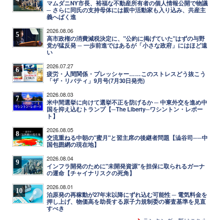
マムダニNY市長、裕福な不動産所有者の個人情報公開で物議
─ さらに同氏の支持母体には親中活動家も入り込み、共産主
義へばく進
2026.08.06
5
高市政権の消費減税決定に、"公約に掲げていた"はずの与野
党が猛反発 ─ 一歩前進ではあるが「小さな政府」にはほど遠
い
2026.07.27
6
疲労・人間関係・プレッシャー……このストレスどう抜こう
「ザ・リバティ」9月号(7月30日発売)
2026.08.03
7
米中間選挙に向けて選挙不正を防げるか ─ 中東外交を進め中
国を抑え込むトランプ【─The Liberty─ワシントン・レポー
ト】
2026.08.05
8
交流重ねる中朝の"蜜月"と習主席の後継者問題【澁谷司──中
国包囲網の現在地】
2026.08.04
9
インフラ開発のために"未開発資源"を担保に取られるガーナ
の運命【チャイナリスクの死角】
2026.08.01
10
泊原発の再稼動が27年末以降にずれ込む可能性 ─ 電気料金を
押し上げ、物価高を助長する原子力規制委の審査基準を見直
すべき