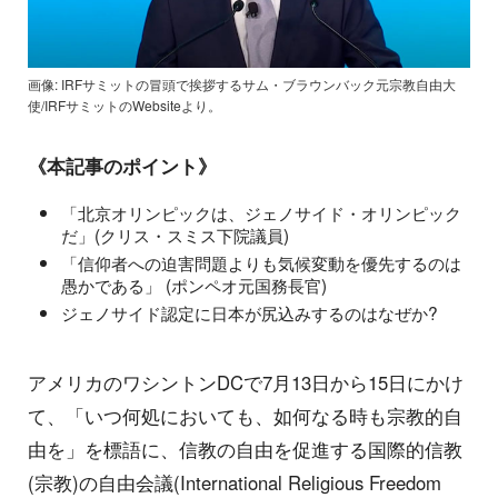
画像: IRFサミットの冒頭で挨拶するサム・ブラウンバック元宗教自由大
使/IRFサミットのWebsiteより。
《本記事のポイント》
「北京オリンピックは、ジェノサイド・オリンピック
だ」(クリス・スミス下院議員)
「信仰者への迫害問題よりも気候変動を優先するのは
愚かである」 (ポンペオ元国務長官)
ジェノサイド認定に日本が尻込みするのはなぜか?
アメリカのワシントンDCで7月13日から15日にかけ
て、「いつ何処においても、如何なる時も宗教的自
由を」を標語に、信教の自由を促進する国際的信教
(宗教)の自由会議(International Religious Freedom