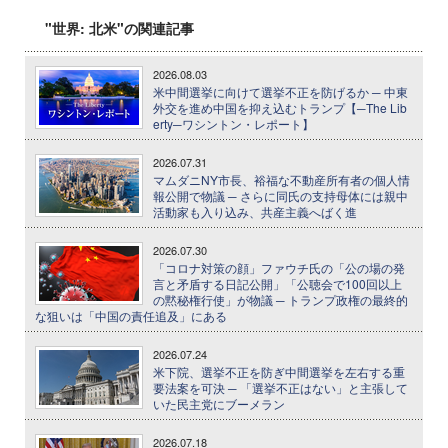
"世界: 北米"の関連記事
2026.08.03
米中間選挙に向けて選挙不正を防げるか ─ 中東
外交を進め中国を抑え込むトランプ【─The Lib
erty─ワシントン・レポート】
2026.07.31
マムダニNY市長、裕福な不動産所有者の個人情
報公開で物議 ─ さらに同氏の支持母体には親中
活動家も入り込み、共産主義へばく進
2026.07.30
「コロナ対策の顔」ファウチ氏の「公の場の発
言と矛盾する日記公開」「公聴会で100回以上
の黙秘権行使」が物議 ─ トランプ政権の最終的
な狙いは「中国の責任追及」にある
2026.07.24
米下院、選挙不正を防ぎ中間選挙を左右する重
要法案を可決 ─ 「選挙不正はない」と主張して
いた民主党にブーメラン
2026.07.18