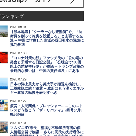
事ランキング
2026.08.01
【熊本地震】"クーラーなし避難所"で、「防
衛費を削って冷房を設置しろ」と主張する左
派 ─ 中国に忖度した左派の我田引水の議論に
批判殺到
2026.07.30
「コロナ対策の顔」ファウチ氏の「公の場の
発言と矛盾する日記公開」「公聴会で100回
以上の黙秘権行使」が物議 ─ トランプ政権の
最終的な狙いは「中国の責任追及」にある
2026.07.29
日本の洋上風力から英大手が撤退を検討し、
三菱離脱に続く激震 ─ 政府はもう潔くエネル
ギー政策の転換を表明すべき
2026.07.27
疲労・人間関係・プレッシャー……このスト
レスどう抜こう「ザ・リバティ」9月号(7月3
0日発売)
2026.07.31
マムダニNY市長、裕福な不動産所有者の個
人情報公開で物議 ─ さらに同氏の支持母体に