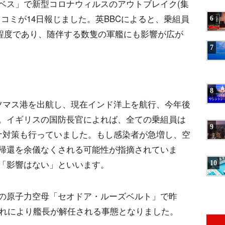
ベス」で新型コロナウィルスのアウトブレイク(集
コミが14日報じました。英BBCによると、乗組員
6
0人程度であり、随伴する数隻の軍艦にも影響が広が
7
8
ツマス港を出航し、現在インド洋上を航行、今年後
。イギリスの国防長官によれば、全ての乗組員は
9
ナ対策も行っていました。もし感染者が急増し、空
帰還を余儀なくされる可能性が指摘されていま
「影響はない」といいます。
10
の原子力空母「セオドア・ルーズベルト」で昨
それにより艦長が解任される事態となりました。