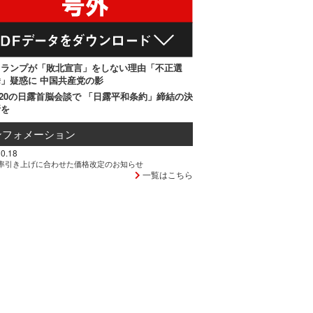
トランプが「敗北宣言」をしない理由「不正選
」疑惑に 中国共産党の影
20の日露首脳会談で 「日露平和条約」締結の決
断を
ンフォメーション
0.18
率引き上げに合わせた価格改定のお知らせ
一覧はこちら