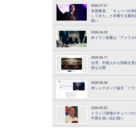
2026.07.21
米国務省、「キューバが米
してきた」と非難する報告
狙い
2026.06.20
米イラン覚書は「アメリカ
2026.06.17
台湾、中国人から情報を受け
画も公開
2026.06.06
米シンクタンク論文「イラ
2026.05.22
トランプ政権がキューバの
中国を追い込む狙い