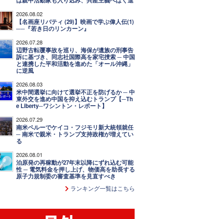
は親中活動家も入り込み、共産主義へばく進
2026.08.02
【名画座リバティ (29)】映画で学ぶ偉人伝(1)
──『若き日のリンカーン』
2026.07.28
辺野古転覆事故を巡り、海保が遺族の刑事告
訴に基づき、同志社国際高を家宅捜索 ─ 中国
と連携した平和活動を進めた「オール沖縄」
に逆風
2026.08.03
米中間選挙に向けて選挙不正を防げるか ─ 中
東外交を進め中国を抑え込むトランプ【─Th
e Liberty─ワシントン・レポート】
2026.07.29
南米ペルーでケイコ・フジモリ新大統領就任
─ 南米で親米・トランプ支持政権が増えてい
る
2026.08.01
泊原発の再稼動が27年末以降にずれ込む可能
性 ─ 電気料金を押し上げ、物価高を助長する
原子力規制委の審査基準を見直すべき
ランキング一覧はこちら