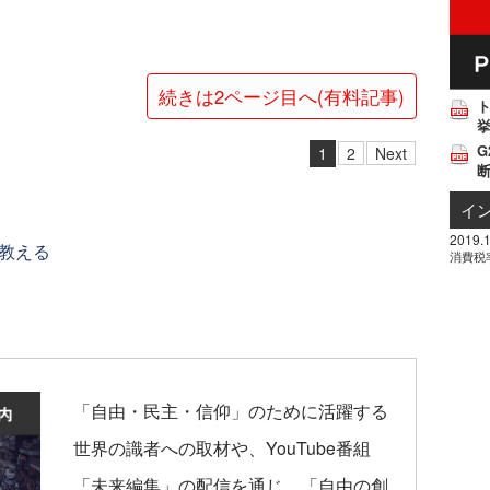
続きは2ページ目へ(有料記事)
挙
G
1
2
Next
イ
2019.1
教える
消費税
「自由・民主・信仰」のために活躍する
世界の識者への取材や、YouTube番組
「未来編集」の配信を通じ、「自由の創