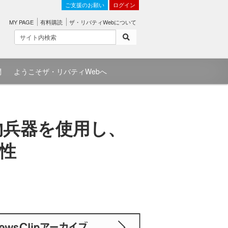
ご支援のお願い
ログイン
MY PAGE
有料購読
ザ・リバティWebについて
問
ようこそザ・リバティWebへ
物兵器を使用し、
性