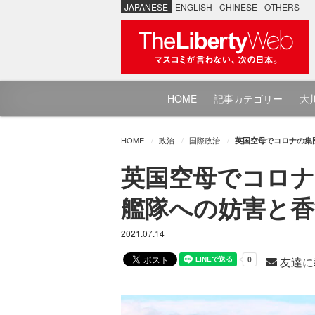
JAPANESE
ENGLISH
CHINESE
OTHERS
HOME
記事カテゴリー
大川
HOME
政治
国際政治
英国空母でコロナの集
英国空母でコロナ
艦隊への妨害と香
2021.07.14
友達に