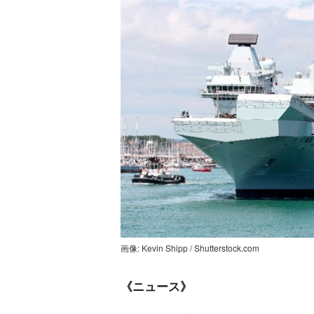
画像: Kevin Shipp / Shutterstock.com
《ニュース》