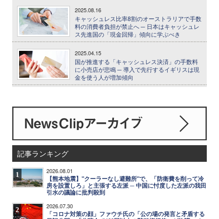
2025.08.16
キャッシュレス比率8割のオーストラリアで手数
料の消費者負担が禁止へ ─ 日本はキャッシュレ
ス先進国の「現金回帰」傾向に学ぶべき
2025.04.15
国が推進する「キャッシュレス決済」の手数料
に小売店が悲鳴 ─ 導入で先行するイギリスは現
金を使う人が増加傾向
記事ランキング
2026.08.01
1
【熊本地震】"クーラーなし避難所"で、「防衛費を削って冷
房を設置しろ」と主張する左派 ─ 中国に忖度した左派の我田
引水の議論に批判殺到
2026.07.30
2
「コロナ対策の顔」ファウチ氏の「公の場の発言と矛盾する