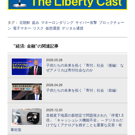
タグ：
北朝鮮
盗み
マネーロンダリング
サイバー攻撃
ブロックチェー
ン
電子マネー
リスク
仮想通貨
デジタル通貨
"経済: 金融"の関連記事
2026.05.28
子供たちの未来を拓く「寄付」社会 〈後編〉 な
ぜアメリカは寄付社会なのか
2026.04.29
子供たちの未来を拓く「寄付」社会 〈前編〉
2025.12.20
首都直下地震の新想定で問題視された「停電1.3
倍」「キャッシュレス機能不全」 ─ デジタルだ
けでなくアナログを残すことも重要な災害・有
事対策