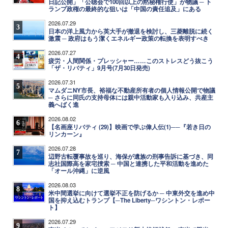
日記公開」「公聴会で100回以上の黙秘権行使」が物議 ─ ト
ランプ政権の最終的な狙いは「中国の責任追及」にある
2026.07.29
3
日本の洋上風力から英大手が撤退を検討し、三菱離脱に続く
激震 ─ 政府はもう潔くエネルギー政策の転換を表明すべき
2026.07.27
4
疲労・人間関係・プレッシャー……このストレスどう抜こう
「ザ・リバティ」9月号(7月30日発売)
2026.07.31
5
マムダニNY市長、裕福な不動産所有者の個人情報公開で物議
─ さらに同氏の支持母体には親中活動家も入り込み、共産主
義へばく進
2026.08.02
6
【名画座リバティ (29)】映画で学ぶ偉人伝(1)──『若き日の
リンカーン』
2026.07.28
7
辺野古転覆事故を巡り、海保が遺族の刑事告訴に基づき、同
志社国際高を家宅捜索 ─ 中国と連携した平和活動を進めた
「オール沖縄」に逆風
2026.08.03
8
米中間選挙に向けて選挙不正を防げるか ─ 中東外交を進め中
国を抑え込むトランプ【─The Liberty─ワシントン・レポー
ト】
2026.07.29
9