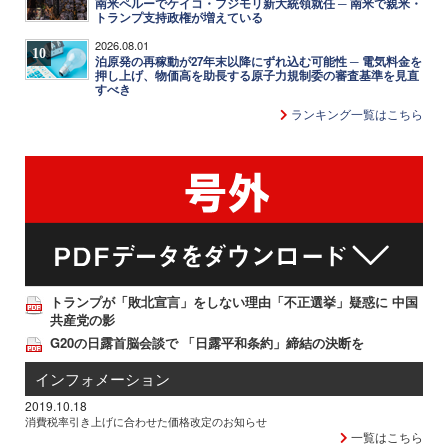
南米ペルーでケイコ・フジモリ新大統領就任 ─ 南米で親米・
トランプ支持政権が増えている
2026.08.01
10
泊原発の再稼動が27年末以降にずれ込む可能性 ─ 電気料金を
押し上げ、物価高を助長する原子力規制委の審査基準を見直
すべき
ランキング一覧はこちら
トランプが「敗北宣言」をしない理由「不正選挙」疑惑に 中国
共産党の影
G20の日露首脳会談で 「日露平和条約」締結の決断を
インフォメーション
2019.10.18
消費税率引き上げに合わせた価格改定のお知らせ
一覧はこちら