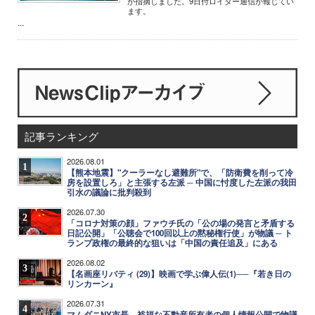
が指摘しました。9日付ロイター通信が報じてい
ます。
...
記事ランキング
2026.08.01
1
【熊本地震】"クーラーなし避難所"で、「防衛費を削って冷
房を設置しろ」と主張する左派 ─ 中国に忖度した左派の我田
引水の議論に批判殺到
2026.07.30
2
「コロナ対策の顔」ファウチ氏の「公の場の発言と矛盾する
日記公開」「公聴会で100回以上の黙秘権行使」が物議 ─ ト
ランプ政権の最終的な狙いは「中国の責任追及」にある
2026.08.02
3
【名画座リバティ (29)】映画で学ぶ偉人伝(1)──『若き日の
リンカーン』
2026.07.31
4
マムダニNY市長、裕福な不動産所有者の個人情報公開で物議