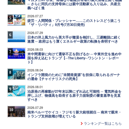
─ さらに同氏の支持母体には親中活動家も入り込み、共産主
義へばく進
2026.07.27
5
疲労・人間関係・プレッシャー……このストレスどう抜こう
「ザ・リバティ」9月号(7月30日発売)
2026.07.29
6
日本の洋上風力から英大手が撤退を検討し、三菱離脱に続く
激震 ─ 政府はもう潔くエネルギー政策の転換を表明すべき
2026.08.03
7
米中間選挙に向けて選挙不正を防げるか ─ 中東外交を進め中
国を抑え込むトランプ【─The Liberty─ワシントン・レポー
ト】
2026.08.04
8
インフラ開発のために"未開発資源"を担保に取られるガーナ
の運命【チャイナリスクの死角】
2026.08.01
9
泊原発の再稼動が27年末以降にずれ込む可能性 ─ 電気料金を
押し上げ、物価高を助長する原子力規制委の審査基準を見直
すべき
2026.07.29
10
南米ペルーでケイコ・フジモリ新大統領就任 ─ 南米で親米・
トランプ支持政権が増えている
ランキング一覧はこちら