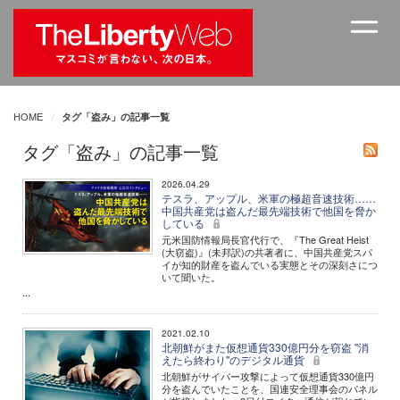
HOME
タグ「盗み」の記事一覧
タグ「盗み」の記事一覧
2026.04.29
テスラ、アップル、米軍の極超音速技術……
中国共産党は盗んだ最先端技術で他国を脅か
している
元米国防情報局長官代行で、『The Great Heist
(大窃盗)』(未邦訳)の共著者に、中国共産党スパ
イが知的財産を盗んでいる実態とその深刻さにつ
いて聞いた。
...
2021.02.10
北朝鮮がまた仮想通貨330億円分を窃盗 "消
えたら終わり"のデジタル通貨
北朝鮮がサイバー攻撃によって仮想通貨330億円
分を盗んでいたことを、国連安全理事会のパネル