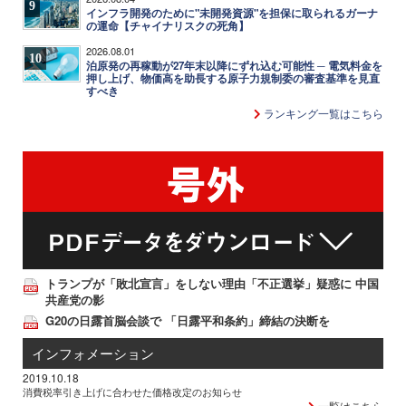
9
インフラ開発のために"未開発資源"を担保に取られるガーナ
の運命【チャイナリスクの死角】
2026.08.01
10
泊原発の再稼動が27年末以降にずれ込む可能性 ─ 電気料金を
押し上げ、物価高を助長する原子力規制委の審査基準を見直
すべき
ランキング一覧はこちら
トランプが「敗北宣言」をしない理由「不正選挙」疑惑に 中国
共産党の影
G20の日露首脳会談で 「日露平和条約」締結の決断を
インフォメーション
2019.10.18
消費税率引き上げに合わせた価格改定のお知らせ
一覧はこちら