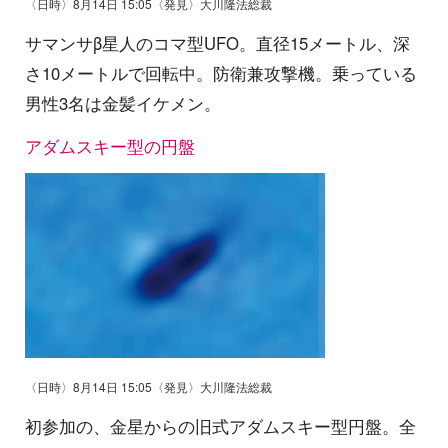
〈日時〉8月14日 15:05〈発見〉大川隆法総裁
サマンサβ星人のコマ型UFO。直径15メートル、深
さ10メートルで回転中。防衛兼攻撃機。乗っている
男性3名は金髪イケメン。
アダムスキー型の円盤
〈日時〉8月14日 15:05〈発見〉大川隆法総裁
初参加の、金星からの旧式アダムスキー型円盤。全