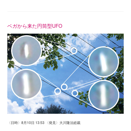
ベガから来た円筒型UFO
〈日時〉8月10日 13:53 〈発見〉大川隆法総裁