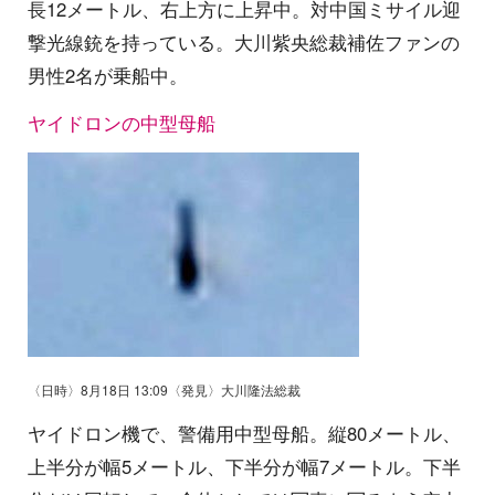
長12メートル、右上方に上昇中。対中国ミサイル迎
撃光線銃を持っている。大川紫央総裁補佐ファンの
男性2名が乗船中。
ヤイドロンの中型母船
〈日時〉8月18日 13:09〈発見〉大川隆法総裁
ヤイドロン機で、警備用中型母船。縦80メートル、
上半分が幅5メートル、下半分が幅7メートル。下半