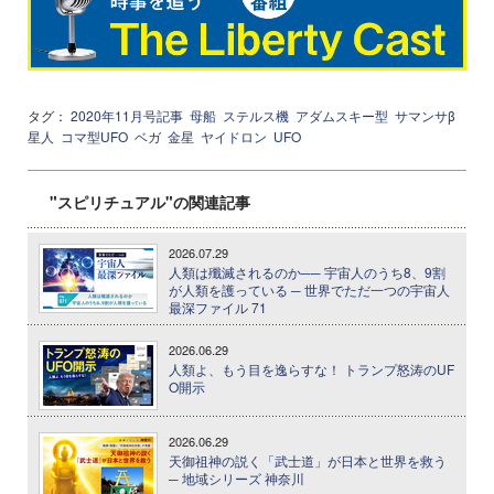
タグ：
2020年11月号記事
母船
ステルス機
アダムスキー型
サマンサβ
星人
コマ型UFO
ベガ
金星
ヤイドロン
UFO
"スピリチュアル"の関連記事
2026.07.29
人類は殲滅されるのか── 宇宙人のうち8、9割
が人類を護っている ─ 世界でただ一つの宇宙人
最深ファイル 71
2026.06.29
人類よ、もう目を逸らすな！ トランプ怒涛のUF
O開示
2026.06.29
天御祖神の説く「武士道」が日本と世界を救う
─ 地域シリーズ 神奈川