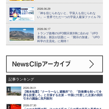
2026.06.29
「神を信じられないと、宇宙人も信じられな
い」 ─ 世界でただ一つの宇宙人最深ファイル 70
2026.06.17
トランプ政権のUFO開示第3弾に合わせ「UFO
委員会」新設が話題に ─ 「開示の加速」「UFO
科学の主流化」に期待！
記事ランキング
2026.08.01
1
【熊本地震】"クーラーなし避難所"で、「防衛費を削って冷
房を設置しろ」と主張する左派 ─ 中国に忖度した左派の我田
引水の議論に批判殺到
2026.07.30
2