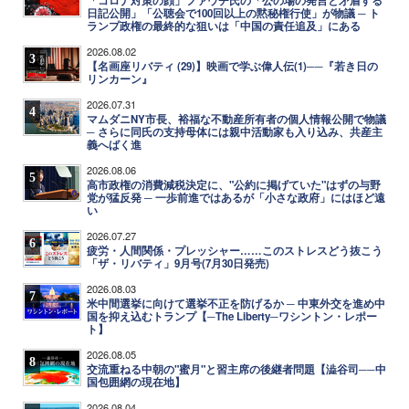
「コロナ対策の顔」ファウチ氏の「公の場の発言と矛盾する
日記公開」「公聴会で100回以上の黙秘権行使」が物議 ─ ト
ランプ政権の最終的な狙いは「中国の責任追及」にある
2026.08.02
3
【名画座リバティ (29)】映画で学ぶ偉人伝(1)──『若き日の
リンカーン』
2026.07.31
4
マムダニNY市長、裕福な不動産所有者の個人情報公開で物議
─ さらに同氏の支持母体には親中活動家も入り込み、共産主
義へばく進
2026.08.06
5
高市政権の消費減税決定に、"公約に掲げていた"はずの与野
党が猛反発 ─ 一歩前進ではあるが「小さな政府」にはほど遠
い
2026.07.27
6
疲労・人間関係・プレッシャー……このストレスどう抜こう
「ザ・リバティ」9月号(7月30日発売)
2026.08.03
7
米中間選挙に向けて選挙不正を防げるか ─ 中東外交を進め中
国を抑え込むトランプ【─The Liberty─ワシントン・レポー
ト】
2026.08.05
8
交流重ねる中朝の"蜜月"と習主席の後継者問題【澁谷司──中
国包囲網の現在地】
2026.08.04