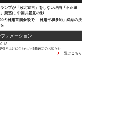
トランプが「敗北宣言」をしない理由「不正選
」疑惑に 中国共産党の影
20の日露首脳会談で 「日露平和条約」締結の決
断を
ンフォメーション
0.18
率引き上げに合わせた価格改定のお知らせ
一覧はこちら