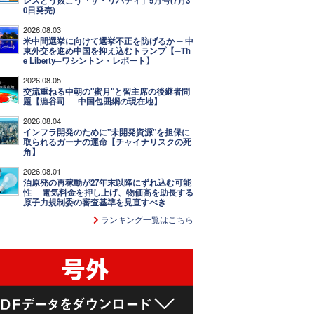
レスどう抜こう「ザ・リバティ」9月号(7月3
0日発売)
2026.08.03
米中間選挙に向けて選挙不正を防げるか ─ 中
東外交を進め中国を抑え込むトランプ【─Th
e Liberty─ワシントン・レポート】
2026.08.05
交流重ねる中朝の"蜜月"と習主席の後継者問
題【澁谷司──中国包囲網の現在地】
2026.08.04
インフラ開発のために"未開発資源"を担保に
取られるガーナの運命【チャイナリスクの死
角】
2026.08.01
泊原発の再稼動が27年末以降にずれ込む可能
性 ─ 電気料金を押し上げ、物価高を助長する
原子力規制委の審査基準を見直すべき
ランキング一覧はこちら