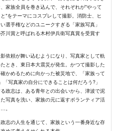
、家族全員を巻き込んで、それぞれが"やって
と"をテーマにコスプレして撮影。消防士、ヒ
食い選手権などのユニークすぎる「家族写真」
の芥川賞と呼ばれる木村伊兵衛写真賞を受賞す
撮影依頼が舞い込むようになり、写真家として軌
めたとき、東日本大震災が発生。かつて撮影した
を確かめるために向かった被災地で、「家族って
」「写真家の自分にできることは何だろう?」
する政志は、ある青年との出会いから、津波で泥
った写真を洗い、家族の元に返すボランティア活
……。
田政志の人生を通じて、家族という一番身近な存
、改めて考えさせられる本作。