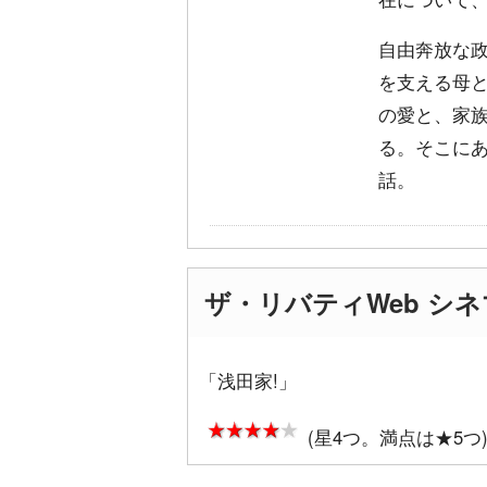
自由奔放な
を支える母
の愛と、家
る。そこに
話。
ザ・リバティWeb シ
「浅田家!」
(星4つ。満点は★5つ