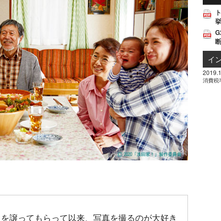
挙
G
イ
2019.1
消費税
ラを譲ってもらって以来、写真を撮るのが大好き