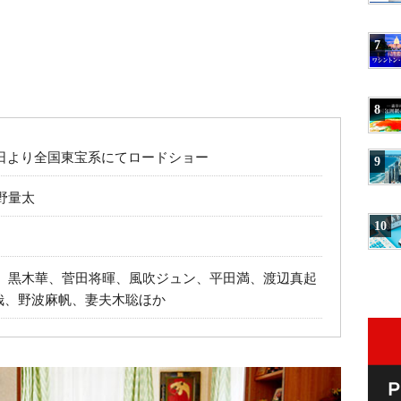
7
8
月2日より全国東宝系にてロードショー
9
野量太
10
也、黒木華、菅田将暉、風吹ジュン、平田満、渡辺真起
哉、野波麻帆、妻夫木聡ほか