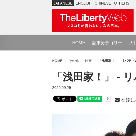
JAPANESE
ENGLISH
CHINESE
OTHERS
HOME
記事カテゴリー
大川
HOME
その他
映画
「浅田家！」 - リバティ
「浅田家！」 - 
2020.09.29
友達に