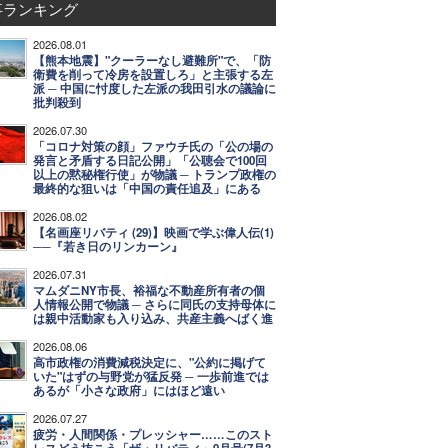
事ランキング
2026.08.01
【熊本地震】"クーラーなし避難所"で、「防
衛費を削って冷房を設置しろ」と主張する左
派 ─ 中国に忖度した左派の我田引水の議論に
批判殺到
2026.07.30
「コロナ対策の顔」ファウチ氏の「公の場の
発言と矛盾する日記公開」「公聴会で100回
以上の黙秘権行使」が物議 ─ トランプ政権の
最終的な狙いは「中国の責任追及」にある
2026.08.02
【名画座リバティ (29)】映画で学ぶ偉人伝(1)
──『若き日のリンカーン』
2026.07.31
マムダニNY市長、裕福な不動産所有者の個
人情報公開で物議 ─ さらに同氏の支持母体に
は親中活動家も入り込み、共産主義へばく進
2026.08.06
高市政権の消費減税決定に、"公約に掲げて
いた"はずの与野党が猛反発 ─ 一歩前進では
あるが「小さな政府」にはほど遠い
2026.07.27
疲労・人間関係・プレッシャー……このスト