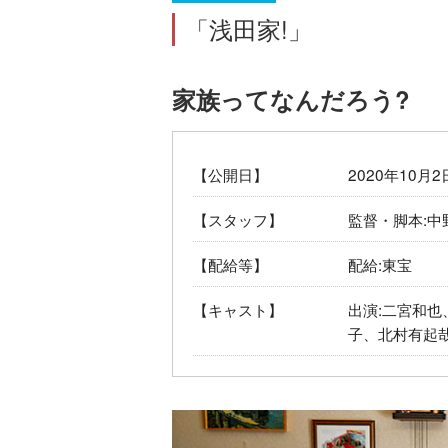
「浅田家!」
家族ってなんだろう?
【公開日】
2020年10
【スタッフ】
監督・脚本:中
【配給等】
配給:東宝
【キャスト】
出演:二宮和
子、北村有起