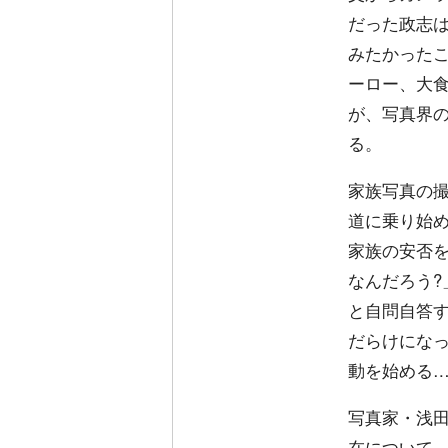
だった政志は
みたかったこ
ーロー、大
が、写真界
る。
家族写真の
道に乗り始
家族の安否
なんだろう?
と自問自答
だらけにな
動を始める
写真家・浅
在について