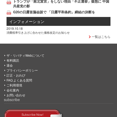
トランプが「敗北宣言」をしない理由「不正選挙」疑惑に 中国
共産党の影
G20の日露首脳会談で 「日露平和条約」締結の決断を
インフォメーション
2019.10.18
消費税率引き上げに合わせた価格改定のお知らせ
一覧はこちら
ザ・リバティWebについて
有料購読
退会
プライバシーポリシー
訂正・おわび
FAQ よくある質問
ご利用環境
会社案内
お問い合わせ
subscribe