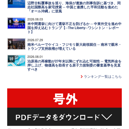
7
辺野古転覆事故を巡り、海保が遺族の刑事告訴に基づき、同
志社国際高を家宅捜索 ─ 中国と連携した平和活動を進めた
「オール沖縄」に逆風
2026.08.03
8
米中間選挙に向けて選挙不正を防げるか ─ 中東外交を進め中
国を抑え込むトランプ【─The Liberty─ワシントン・レポー
ト】
2026.07.29
9
南米ペルーでケイコ・フジモリ新大統領就任 ─ 南米で親米・
トランプ支持政権が増えている
2026.08.01
10
泊原発の再稼動が27年末以降にずれ込む可能性 ─ 電気料金を
押し上げ、物価高を助長する原子力規制委の審査基準を見直
すべき
ランキング一覧はこちら