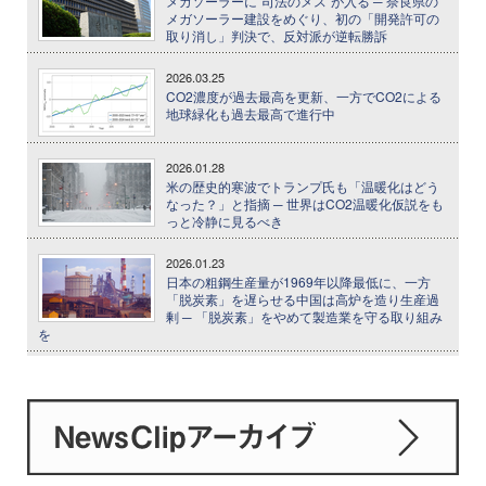
メガソーラーに"司法のメス"が入る ─ 奈良県の
メガソーラー建設をめぐり、初の「開発許可の
取り消し」判決で、反対派が逆転勝訴
2026.03.25
CO2濃度が過去最高を更新、一方でCO2による
地球緑化も過去最高で進行中
2026.01.28
米の歴史的寒波でトランプ氏も「温暖化はどう
なった？」と指摘 ─ 世界はCO2温暖化仮説をも
っと冷静に見るべき
2026.01.23
日本の粗鋼生産量が1969年以降最低に、一方
「脱炭素」を遅らせる中国は高炉を造り生産過
剰 ─ 「脱炭素」をやめて製造業を守る取り組み
を