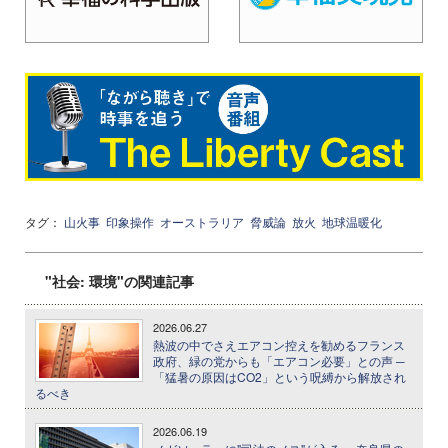
タグ：
山火事
印象操作
オーストラリア
脅威論
放火
地球温暖化
"社会: 環境"の関連記事
2026.06.27
熱波の中でさえエアコン控えを勧めるフランス
政府、緑の党からも「エアコン必要」との声 ─
「猛暑の原因はCO2」という呪縛から解放され
るべき
2026.06.19