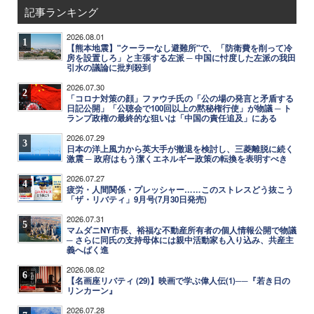
記事ランキング
2026.08.01
1
【熊本地震】"クーラーなし避難所"で、「防衛費を削って冷
房を設置しろ」と主張する左派 ─ 中国に忖度した左派の我田
引水の議論に批判殺到
2026.07.30
2
「コロナ対策の顔」ファウチ氏の「公の場の発言と矛盾する
日記公開」「公聴会で100回以上の黙秘権行使」が物議 ─ ト
ランプ政権の最終的な狙いは「中国の責任追及」にある
2026.07.29
3
日本の洋上風力から英大手が撤退を検討し、三菱離脱に続く
激震 ─ 政府はもう潔くエネルギー政策の転換を表明すべき
2026.07.27
4
疲労・人間関係・プレッシャー……このストレスどう抜こう
「ザ・リバティ」9月号(7月30日発売)
2026.07.31
5
マムダニNY市長、裕福な不動産所有者の個人情報公開で物議
─ さらに同氏の支持母体には親中活動家も入り込み、共産主
義へばく進
2026.08.02
6
【名画座リバティ (29)】映画で学ぶ偉人伝(1)──『若き日の
リンカーン』
2026.07.28