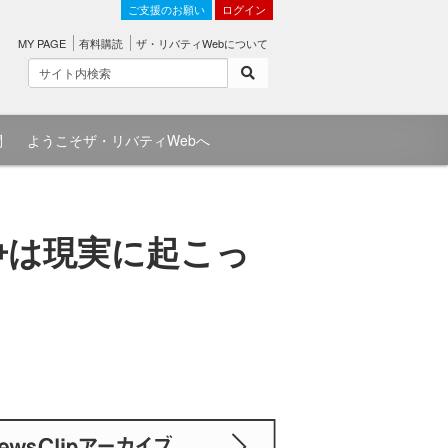
ご支援のお願い
ログイン
MY PAGE
有料購読
ザ・リバティWebについて
問
ようこそザ・リバティWebへ
争は現実に起こっ