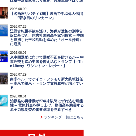
は親中活動家も入り込み、共産主義へばく進
2026.08.02
【名画座リバティ (29)】映画で学ぶ偉人伝(1)
──『若き日のリンカーン』
2026.07.28
辺野古転覆事故を巡り、海保が遺族の刑事告
訴に基づき、同志社国際高を家宅捜索 ─ 中国
と連携した平和活動を進めた「オール沖縄」
に逆風
2026.08.03
米中間選挙に向けて選挙不正を防げるか ─ 中
東外交を進め中国を抑え込むトランプ【─Th
e Liberty─ワシントン・レポート】
2026.07.29
南米ペルーでケイコ・フジモリ新大統領就任
─ 南米で親米・トランプ支持政権が増えてい
る
2026.08.01
泊原発の再稼動が27年末以降にずれ込む可能
性 ─ 電気料金を押し上げ、物価高を助長する
原子力規制委の審査基準を見直すべき
ランキング一覧はこちら