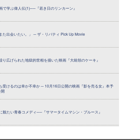
映画で学ぶ偉人伝(1)──『若き日のリンカーン』
会いたい。」 ─ ザ・リバティ Pick Up Movie
繰り広げられた地獄的世相を描いた映画『大統領のケーキ』
受けるのは幸か不幸か ─ 10月16日公開の映画『影を売る女』本予
公開
】夏に観たい青春コメディ──『サマータイムマシン・ブルース』