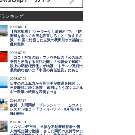
事ランキング
2026.08.01
【熊本地震】"クーラーなし避難所"で、「防
衛費を削って冷房を設置しろ」と主張する左
派 ─ 中国に忖度した左派の我田引水の議論に
批判殺到
2026.07.30
「コロナ対策の顔」ファウチ氏の「公の場の
発言と矛盾する日記公開」「公聴会で100回
以上の黙秘権行使」が物議 ─ トランプ政権の
最終的な狙いは「中国の責任追及」にある
2026.07.29
日本の洋上風力から英大手が撤退を検討し、
三菱離脱に続く激震 ─ 政府はもう潔くエネル
ギー政策の転換を表明すべき
2026.07.27
疲労・人間関係・プレッシャー……このスト
レスどう抜こう「ザ・リバティ」9月号(7月3
0日発売)
2026.07.31
マムダニNY市長、裕福な不動産所有者の個
人情報公開で物議 ─ さらに同氏の支持母体に