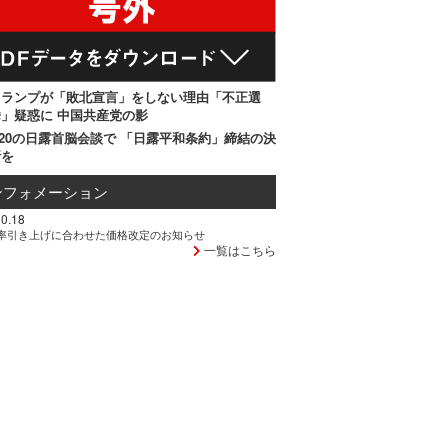
トランプが「敗北宣言」をしない理由「不正選
」疑惑に 中国共産党の影
20の日露首脳会談で 「日露平和条約」締結の決
断を
ンフォメーション
0.18
率引き上げに合わせた価格改定のお知らせ
一覧はこちら