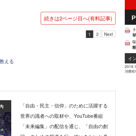
続きは2ページ目へ(有料記事)
1
2
Next
挙
G
イ
教える
2019.1
消費税
「自由・民主・信仰」のために活躍する
世界の識者への取材や、YouTube番組
「未来編集」の配信を通じ、「自由の創