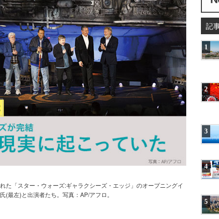
記
1
2
3
4
れた「スター・ウォーズ:ギャラクシーズ・エッジ」のオープニングイ
(最左)と出演者たち。写真：AP/アフロ。
5