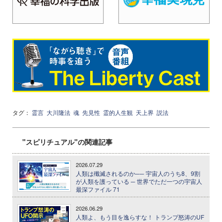
タグ：
霊言
大川隆法
魂
先見性
霊的人生観
天上界
説法
"スピリチュアル"の関連記事
2026.07.29
人類は殲滅されるのか── 宇宙人のうち8、9割
が人類を護っている ─ 世界でただ一つの宇宙人
最深ファイル 71
2026.06.29
人類よ、もう目を逸らすな！ トランプ怒涛のUF