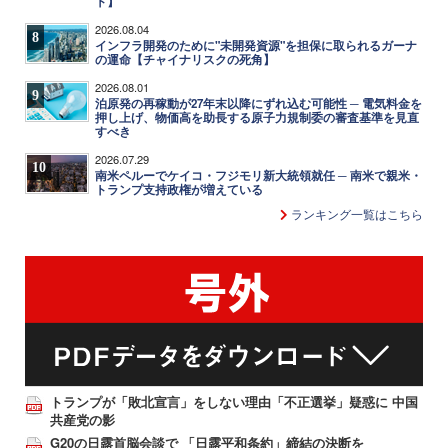
ト】
2026.08.04
8
インフラ開発のために"未開発資源"を担保に取られるガーナ
の運命【チャイナリスクの死角】
2026.08.01
9
泊原発の再稼動が27年末以降にずれ込む可能性 ─ 電気料金を
押し上げ、物価高を助長する原子力規制委の審査基準を見直
すべき
2026.07.29
10
南米ペルーでケイコ・フジモリ新大統領就任 ─ 南米で親米・
トランプ支持政権が増えている
ランキング一覧はこちら
トランプが「敗北宣言」をしない理由「不正選挙」疑惑に 中国
共産党の影
G20の日露首脳会談で 「日露平和条約」締結の決断を