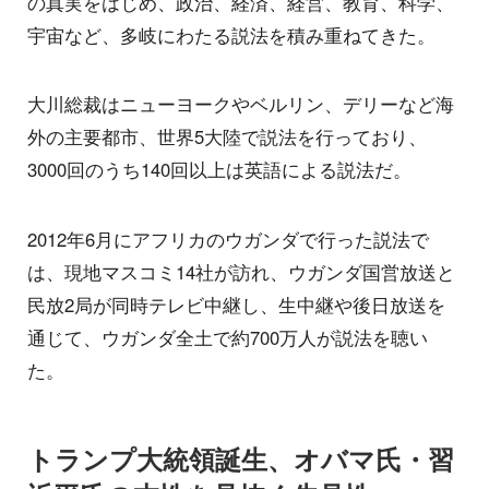
の真実をはじめ、政治、経済、経営、教育、科学、
宇宙など、多岐にわたる説法を積み重ねてきた。
大川総裁はニューヨークやベルリン、デリーなど海
外の主要都市、世界5大陸で説法を行っており、
3000回のうち140回以上は英語による説法だ。
2012年6月にアフリカのウガンダで行った説法で
は、現地マスコミ14社が訪れ、ウガンダ国営放送と
民放2局が同時テレビ中継し、生中継や後日放送を
通じて、ウガンダ全土で約700万人が説法を聴い
た。
トランプ大統領誕生、オバマ氏・習