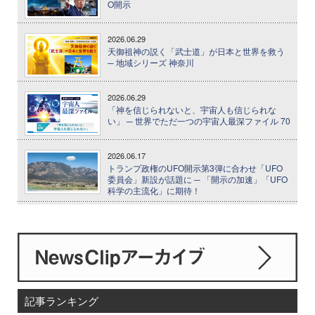
O開示
2026.06.29
天御祖神の説く「武士道」が日本と世界を救う
─ 地域シリーズ 神奈川
2026.06.29
「神を信じられないと、宇宙人も信じられな
い」 ─ 世界でただ一つの宇宙人最深ファイル 70
2026.06.17
トランプ政権のUFO開示第3弾に合わせ「UFO
委員会」新設が話題に ─ 「開示の加速」「UFO
科学の主流化」に期待！
記事ランキング