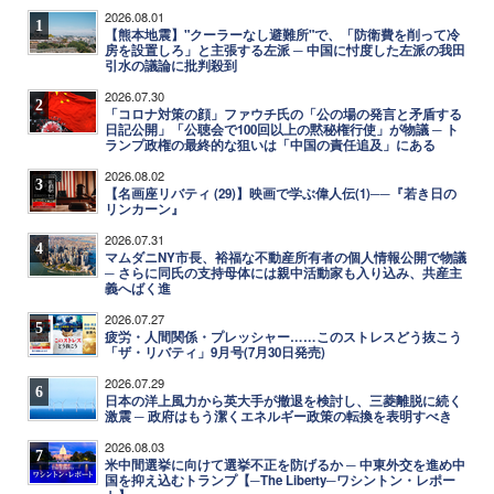
2026.08.01
1
【熊本地震】"クーラーなし避難所"で、「防衛費を削って冷
房を設置しろ」と主張する左派 ─ 中国に忖度した左派の我田
引水の議論に批判殺到
2026.07.30
2
「コロナ対策の顔」ファウチ氏の「公の場の発言と矛盾する
日記公開」「公聴会で100回以上の黙秘権行使」が物議 ─ ト
ランプ政権の最終的な狙いは「中国の責任追及」にある
2026.08.02
3
【名画座リバティ (29)】映画で学ぶ偉人伝(1)──『若き日の
リンカーン』
2026.07.31
4
マムダニNY市長、裕福な不動産所有者の個人情報公開で物議
─ さらに同氏の支持母体には親中活動家も入り込み、共産主
義へばく進
2026.07.27
5
疲労・人間関係・プレッシャー……このストレスどう抜こう
「ザ・リバティ」9月号(7月30日発売)
2026.07.29
6
日本の洋上風力から英大手が撤退を検討し、三菱離脱に続く
激震 ─ 政府はもう潔くエネルギー政策の転換を表明すべき
2026.08.03
7
米中間選挙に向けて選挙不正を防げるか ─ 中東外交を進め中
国を抑え込むトランプ【─The Liberty─ワシントン・レポー