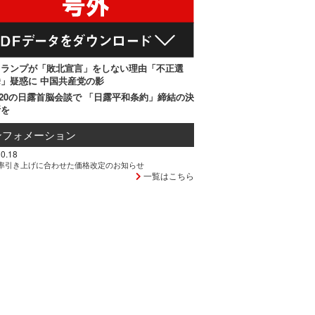
トランプが「敗北宣言」をしない理由「不正選
」疑惑に 中国共産党の影
20の日露首脳会談で 「日露平和条約」締結の決
断を
ンフォメーション
0.18
率引き上げに合わせた価格改定のお知らせ
一覧はこちら