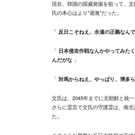
現在、韓国の国威発揚を狙って、文
氏の本心はより"過激"だった。
「
反日こそねえ、永遠の正義なん
「
日本侵攻作戦なんかやってみた
んだがな
」
「
対馬からねえ、やっぱり、博多ら
文氏は、2045年までに北朝鮮と統
さらに霊言で文氏の守護霊は、南北
た。