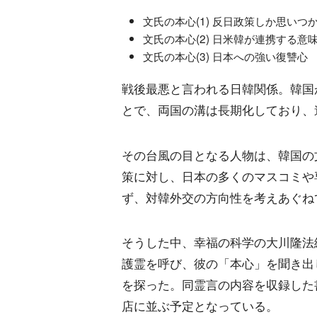
文氏の本心(1) 反日政策しか思いつ
文氏の本心(2) 日米韓が連携する意
文氏の本心(3) 日本への強い復讐心
戦後最悪と言われる日韓関係。韓国が
とで、両国の溝は長期化しており、
その台風の目となる人物は、韓国の
策に対し、日本の多くのマスコミや
ず、対韓外交の方向性を考えあぐね
そうした中、幸福の科学の大川隆法総
護霊を呼び、彼の「本心」を聞き出
を探った。同霊言の内容を収録した書
店に並ぶ予定となっている。