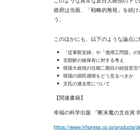
このような異常な反日大統領の下で
政府は当面、「戦略的無視」を続け
う。
このほかにも、以下のような論点に
「従軍慰安婦」や「徴用工問題」の
北朝鮮の核保有に対する考え
韓国大統領の任期二期目の続投宣言!
韓国の国民感情をどう見るべきか
文氏の過去世について
【関連書籍】
幸福の科学出版 『断末魔の文在寅 
https://www.irhpress.co.jp/products/