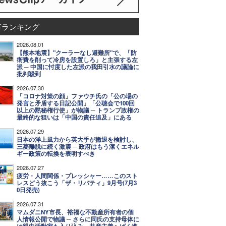
事ランキング
2026.08.01
【熊本地震】"クーラーなし避難所"で、「防
衛費を削って冷房を設置しろ」と主張する左
派 ─ 中国に忖度した左派の我田引水の議論に
批判殺到
2026.07.30
「コロナ対策の顔」ファウチ氏の「公の場の
発言と矛盾する日記公開」「公聴会で100回
以上の黙秘権行使」が物議 ─ トランプ政権の
最終的な狙いは「中国の責任追及」にある
2026.07.29
日本の洋上風力から英大手が撤退を検討し、
三菱離脱に続く激震 ─ 政府はもう潔くエネル
ギー政策の転換を表明すべき
2026.07.27
疲労・人間関係・プレッシャー……このスト
レスどう抜こう「ザ・リバティ」9月号(7月3
0日発売)
2026.07.31
マムダニNY市長、裕福な不動産所有者の個
人情報公開で物議 ─ さらに同氏の支持母体に