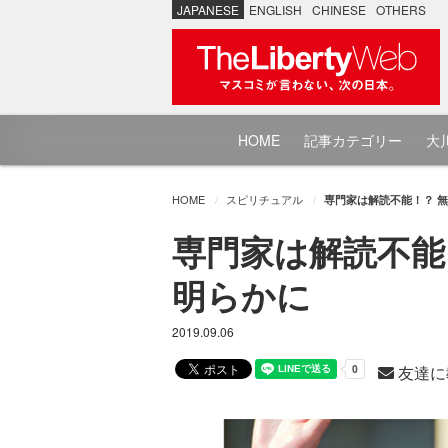
JAPANESE
ENGLISH
CHINESE
OTHERS
HOME
記事カテゴリー
大川
HOME
スピリチュアル
専門家は解読不能！？ 
専門家は解読不能
明らかに
2019.09.06
友達に