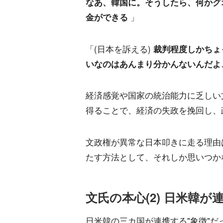
なあ、韓国に。そうしたら、何かグ
金ができる
」
「(日本を訴える)
裁判程度しかちょ
いなのはあんまり分かんないんだよ
経済感覚や国家の統治能力に乏しい
得ることで、経済の失政を挽回し、
文政権が異常な日本叩きに走る理由
たす方法として、それしか思いつか
文氏の本心(2) 日米韓
日米韓の三カ国が連携する"象徴"だ