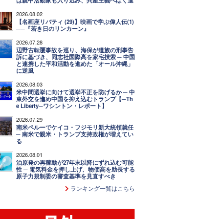
は親中活動家も入り込み、共産主義へばく進
2026.08.02
【名画座リバティ (29)】映画で学ぶ偉人伝(1)
──『若き日のリンカーン』
2026.07.28
辺野古転覆事故を巡り、海保が遺族の刑事告
訴に基づき、同志社国際高を家宅捜索 ─ 中国
と連携した平和活動を進めた「オール沖縄」
に逆風
2026.08.03
米中間選挙に向けて選挙不正を防げるか ─ 中
東外交を進め中国を抑え込むトランプ【─Th
e Liberty─ワシントン・レポート】
2026.07.29
南米ペルーでケイコ・フジモリ新大統領就任
─ 南米で親米・トランプ支持政権が増えてい
る
2026.08.01
泊原発の再稼動が27年末以降にずれ込む可能
性 ─ 電気料金を押し上げ、物価高を助長する
原子力規制委の審査基準を見直すべき
ランキング一覧はこちら