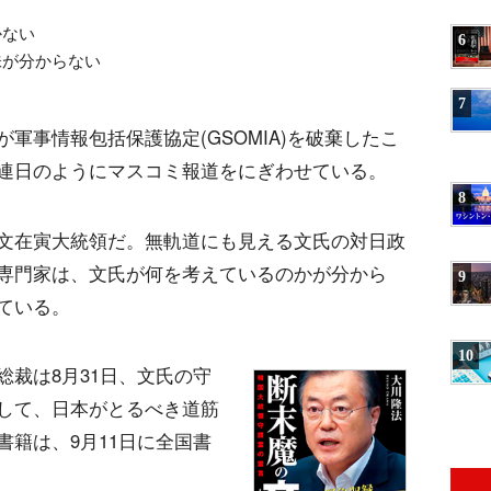
かない
6
味が分からない
7
軍事情報包括保護協定(GSOMIA)を破棄したこ
連日のようにマスコミ報道をにぎわせている。
8
文在寅大統領だ。無軌道にも見える文氏の対日政
専門家は、文氏が何を考えているのかが分から
9
ている。
10
裁は8月31日、文氏の守
して、日本がとるべき道筋
籍は、9月11日に全国書