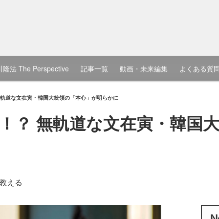
隆法 The Perspective
記事一覧
動画・未来編集
よくある質
無軌道な文在寅・韓国大統領の「本心」が明らかに
！？ 無軌道な文在寅・韓国
教える