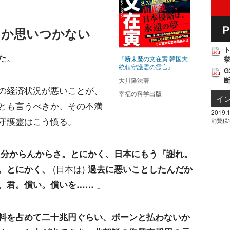
策しか思いつかない
た。
挙
『断末魔の文在寅 韓国大
統領守護霊の霊言』
G
大川隆法著
の経済状況が悪いことが、
幸福の科学出版
イ
とも言うべきか、その不満
2019.1
守護霊はこう憤る。
消費税
り分からんからさ。とにかく、日本にもう『謝れ。
。とにかく、
(日本は)
過去に悪いことしたんだか
、君。償い。償いを……
」
料を占めて二十兆円ぐらい、ボーンと払わないか