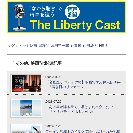
タグ：
ヒット映画
黒澤明
本田宗一郎
仕事術
内田雄大
HSU
"その他: 映画"の関連記事
2026.08.02
【名画座リバティ (29)】映画で学ぶ偉人伝(1)─
─『若き日のリンカーン』
2026.07.29
「あの星が降る丘で、君とまた出会いたい。」
─ ザ・リバティ Pick Up Movie
2026.07.26
フセイン独裁下のイラクで繰り広げられた地獄