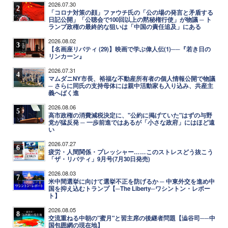
2026.07.30
2
「コロナ対策の顔」ファウチ氏の「公の場の発言と矛盾する
日記公開」「公聴会で100回以上の黙秘権行使」が物議 ─ ト
ランプ政権の最終的な狙いは「中国の責任追及」にある
2026.08.02
3
【名画座リバティ (29)】映画で学ぶ偉人伝(1)──『若き日の
リンカーン』
2026.07.31
4
マムダニNY市長、裕福な不動産所有者の個人情報公開で物議
─ さらに同氏の支持母体には親中活動家も入り込み、共産主
義へばく進
2026.08.06
5
高市政権の消費減税決定に、"公約に掲げていた"はずの与野
党が猛反発 ─ 一歩前進ではあるが「小さな政府」にはほど遠
い
2026.07.27
6
疲労・人間関係・プレッシャー……このストレスどう抜こう
「ザ・リバティ」9月号(7月30日発売)
2026.08.03
7
米中間選挙に向けて選挙不正を防げるか ─ 中東外交を進め中
国を抑え込むトランプ【─The Liberty─ワシントン・レポー
ト】
2026.08.05
8
交流重ねる中朝の"蜜月"と習主席の後継者問題【澁谷司──中
国包囲網の現在地】