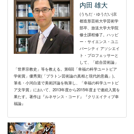
内田 雄大
(うちだ・ゆうだい)京
都造形芸術大学芸術学
部卒、放送大学大学院
修士課程修了。ハッピ
ー・サイエンス・ユニ
バーシティ アソシエイ
ト・プロフェッサーと
して、「総合芸術論」
「世界宗教史」等を教える。第6回「幸福の科学ユートピア
学術賞」優秀賞(「プラトン芸術論の真相と現代的意義」)。
筆名・小河白道で美術評論を執筆し、「幸福の科学ユートピ
ア文学賞」において、2013年度から2015年度まで連続入賞を
果たす。著作は『ルネサンス・コード』『クリエイティブ幸
福論』