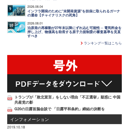
2026.08.04
9
インフラ開発のために"未開発資源"を担保に取られるガーナ
の運命【チャイナリスクの死角】
2026.08.01
10
泊原発の再稼動が27年末以降にずれ込む可能性 ─ 電気料金を
押し上げ、物価高を助長する原子力規制委の審査基準を見直
すべき
ランキング一覧はこちら
トランプが「敗北宣言」をしない理由「不正選挙」疑惑に 中国
共産党の影
G20の日露首脳会談で 「日露平和条約」締結の決断を
インフォメーション
2019.10.18