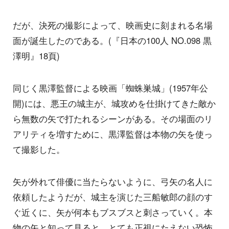
だが、決死の撮影によって、映画史に刻まれる名場
面が誕生したのである。(『日本の100人 NO.098 黒
澤明』18頁)
同じく黒澤監督による映画「蜘蛛巣城」(1957年公
開)には、悪王の城主が、城攻めを仕掛けてきた敵か
ら無数の矢で打たれるシーンがある。その場面のリ
アリティを増すために、黒澤監督は本物の矢を使っ
て撮影した。
矢が外れて俳優に当たらないように、弓矢の名人に
依頼したようだが、城主を演じた三船敏郎の顔のす
ぐ近くに、矢が何本もブスブスと刺さっていく。本
物の矢と知って見ると、とても正視にたえない恐怖