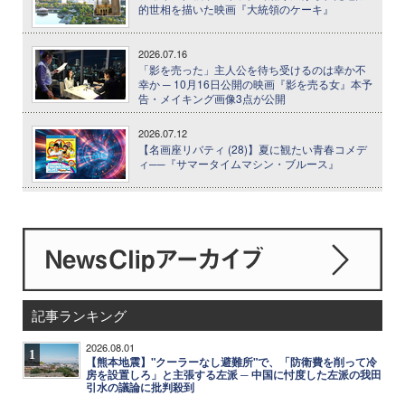
的世相を描いた映画『大統領のケーキ』
2026.07.16
「影を売った」主人公を待ち受けるのは幸か不
幸か ─ 10月16日公開の映画『影を売る女』本予
告・メイキング画像3点が公開
2026.07.12
【名画座リバティ (28)】夏に観たい青春コメデ
ィ──『サマータイムマシン・ブルース』
記事ランキング
2026.08.01
1
【熊本地震】"クーラーなし避難所"で、「防衛費を削って冷
房を設置しろ」と主張する左派 ─ 中国に忖度した左派の我田
引水の議論に批判殺到