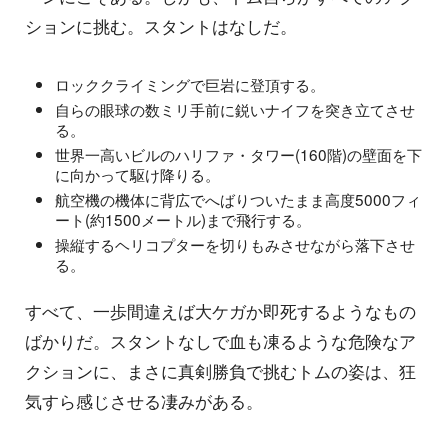
ションに挑む。スタントはなしだ。
ロッククライミングで巨岩に登頂する。
自らの眼球の数ミリ手前に鋭いナイフを突き立てさせ
る。
世界一高いビルのハリファ・タワー(160階)の壁面を下
に向かって駆け降りる。
航空機の機体に背広でへばりついたまま高度5000フィ
ート(約1500メートル)まで飛行する。
操縦するヘリコプターを切りもみさせながら落下させ
る。
すべて、一歩間違えば大ケガか即死するようなもの
ばかりだ。スタントなしで血も凍るような危険なア
クションに、まさに真剣勝負で挑むトムの姿は、狂
気すら感じさせる凄みがある。