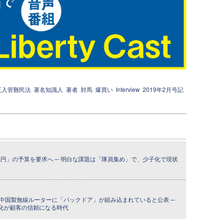
正入管難民法
著名知識人
著者
対馬
爆買い
Interview
2019年2月号記
兆円」の予算を要求へ ─ 明白な課題は「隊員集め」で、少子化で現状
の中国製無線ルーターに「バックドア」が組み込まれていると公表 ─
化が顧客の信頼になる時代