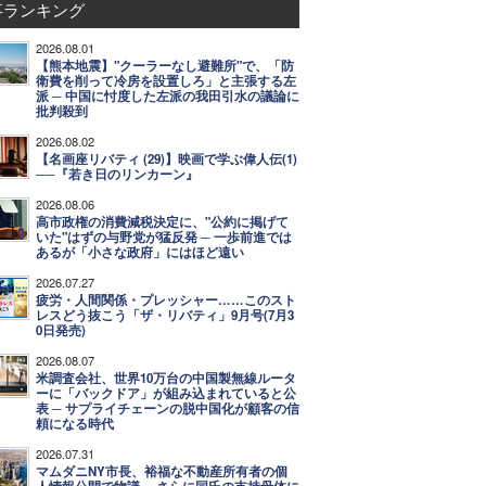
事ランキング
2026.08.01
【熊本地震】"クーラーなし避難所"で、「防
衛費を削って冷房を設置しろ」と主張する左
派 ─ 中国に忖度した左派の我田引水の議論に
批判殺到
2026.08.02
【名画座リバティ (29)】映画で学ぶ偉人伝(1)
──『若き日のリンカーン』
2026.08.06
高市政権の消費減税決定に、"公約に掲げて
いた"はずの与野党が猛反発 ─ 一歩前進では
あるが「小さな政府」にはほど遠い
2026.07.27
疲労・人間関係・プレッシャー……このスト
レスどう抜こう「ザ・リバティ」9月号(7月3
0日発売)
2026.08.07
米調査会社、世界10万台の中国製無線ルータ
ーに「バックドア」が組み込まれていると公
表 ─ サプライチェーンの脱中国化が顧客の信
頼になる時代
2026.07.31
マムダニNY市長、裕福な不動産所有者の個