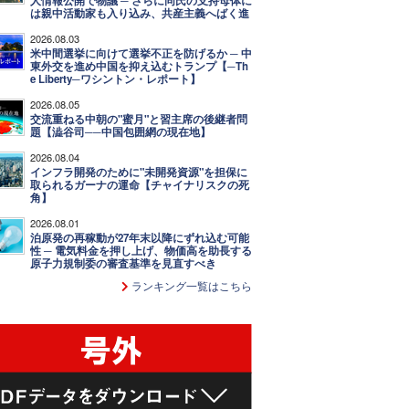
人情報公開で物議 ─ さらに同氏の支持母体に
は親中活動家も入り込み、共産主義へばく進
2026.08.03
米中間選挙に向けて選挙不正を防げるか ─ 中
東外交を進め中国を抑え込むトランプ【─Th
e Liberty─ワシントン・レポート】
2026.08.05
交流重ねる中朝の"蜜月"と習主席の後継者問
題【澁谷司──中国包囲網の現在地】
2026.08.04
インフラ開発のために"未開発資源"を担保に
取られるガーナの運命【チャイナリスクの死
角】
2026.08.01
泊原発の再稼動が27年末以降にずれ込む可能
性 ─ 電気料金を押し上げ、物価高を助長する
原子力規制委の審査基準を見直すべき
ランキング一覧はこちら