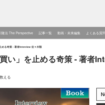
隆法 The Perspective
記事一覧
動画・未来編集
よくある質
奇策 - 著者Interview 佐々木類
」を止める奇策 - 著者Inte
教える