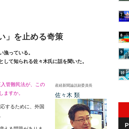
7
い」を止める奇策
8
い漁っている。
9
として知られる佐々木氏に話を聞いた。
10
正入管難民法が、この
産経新聞論説副委員長
しますか。
佐々木 類
応するために、外国
。
増える問題がありま