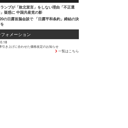
トランプが「敗北宣言」をしない理由「不正選
」疑惑に 中国共産党の影
20の日露首脳会談で 「日露平和条約」締結の決
断を
ンフォメーション
0.18
率引き上げに合わせた価格改定のお知らせ
一覧はこちら