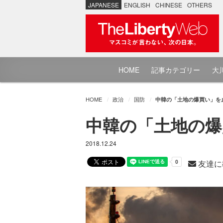
JAPANESE
ENGLISH
CHINESE
OTHERS
HOME
記事カテゴリー
大川
HOME
政治
国防
中韓の「土地の爆買い」を止める
中韓の「土地の爆買い
2018.12.24
友達に