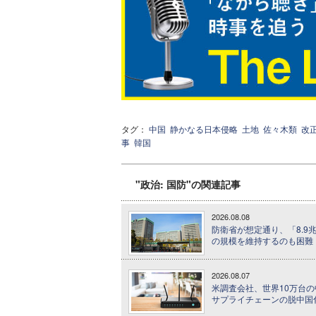
タグ：
中国
静かなる日本侵略
土地
佐々木類
改
事
韓国
"政治: 国防"の関連記事
2026.08.08
防衛省が想定通り、「8.9
の規模を維持するのも困難
2026.08.07
米調査会社、世界10万台
サプライチェーンの脱中国