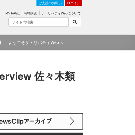
ご支援のお願い
ログイン
MY PAGE
有料購読
ザ・リバティWebについて
問
ようこそザ・リバティWebへ
rview 佐々木類