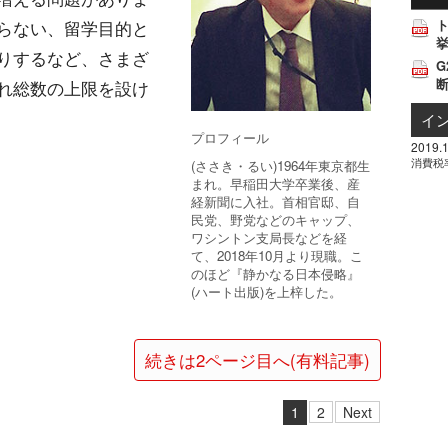
らない、留学目的と
挙
りするなど、さまざ
G
れ総数の上限を設け
イ
プロフィール
2019.1
消費税
(ささき・るい)1964年東京都生
まれ。早稲田大学卒業後、産
経新聞に入社。首相官邸、自
民党、野党などのキャップ、
ワシントン支局長などを経
て、2018年10月より現職。こ
のほど『静かなる日本侵略』
(ハート出版)を上梓した。
続きは2ページ目へ(有料記事)
1
2
Next