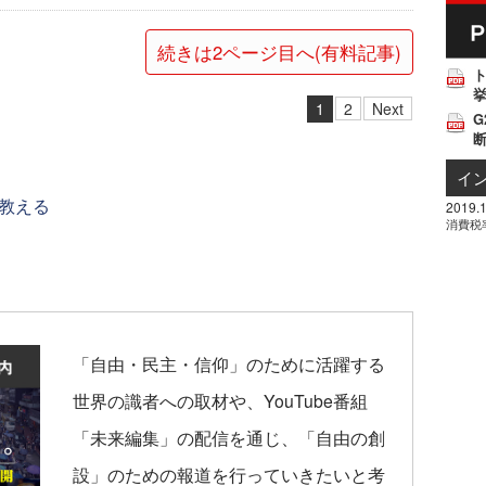
続きは2ページ目へ(有料記事)
挙
1
2
Next
G
イ
教える
2019.1
消費税
「自由・民主・信仰」のために活躍する
世界の識者への取材や、YouTube番組
「未来編集」の配信を通じ、「自由の創
設」のための報道を行っていきたいと考