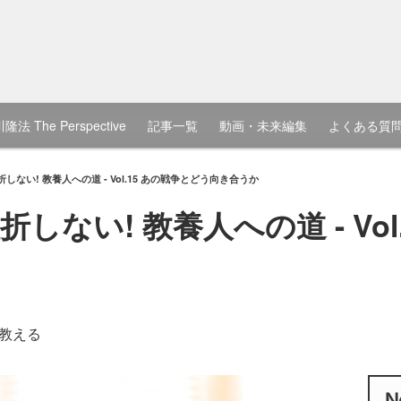
隆法 The Perspective
記事一覧
動画・未来編集
よくある質
ない! 教養人への道 - Vol.15 あの戦争とどう向き合うか
ない! 教養人への道 - Vol
教える