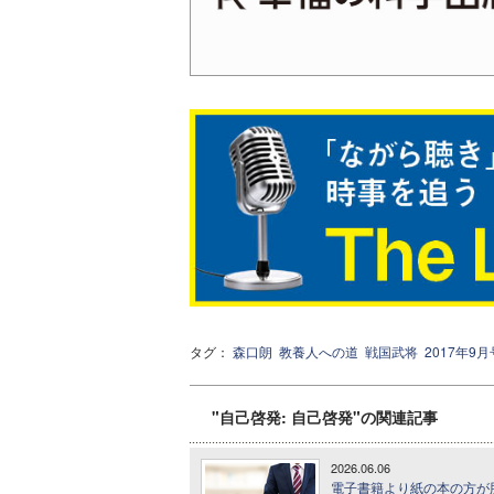
タグ：
森口朗
教養人への道
戦国武将
2017年9
"自己啓発: 自己啓発"の関連記事
2026.06.06
電子書籍より紙の本の方が