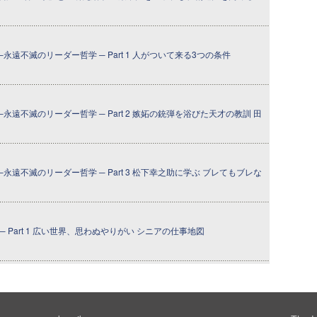
永遠不滅のリーダー哲学 ─ Part 1 人がついて来る3つの条件
永遠不滅のリーダー哲学 ─ Part 2 嫉妬の銃弾を浴びた天才の教訓 田
永遠不滅のリーダー哲学 ─ Part 3 松下幸之助に学ぶ ブレてもブレな
 Part 1 広い世界、思わぬやりがい シニアの仕事地図