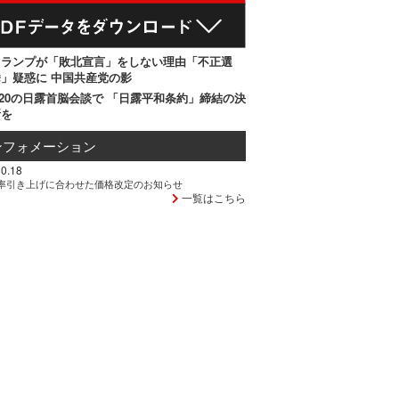
トランプが「敗北宣言」をしない理由「不正選
」疑惑に 中国共産党の影
20の日露首脳会談で 「日露平和条約」締結の決
断を
ンフォメーション
0.18
率引き上げに合わせた価格改定のお知らせ
一覧はこちら