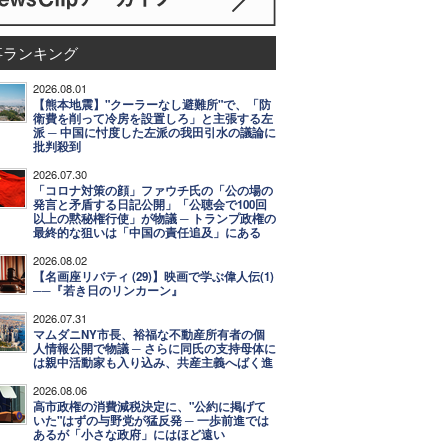
事ランキング
2026.08.01
【熊本地震】"クーラーなし避難所"で、「防
衛費を削って冷房を設置しろ」と主張する左
派 ─ 中国に忖度した左派の我田引水の議論に
批判殺到
2026.07.30
「コロナ対策の顔」ファウチ氏の「公の場の
発言と矛盾する日記公開」「公聴会で100回
以上の黙秘権行使」が物議 ─ トランプ政権の
最終的な狙いは「中国の責任追及」にある
2026.08.02
【名画座リバティ (29)】映画で学ぶ偉人伝(1)
──『若き日のリンカーン』
2026.07.31
マムダニNY市長、裕福な不動産所有者の個
人情報公開で物議 ─ さらに同氏の支持母体に
は親中活動家も入り込み、共産主義へばく進
2026.08.06
高市政権の消費減税決定に、"公約に掲げて
いた"はずの与野党が猛反発 ─ 一歩前進では
あるが「小さな政府」にはほど遠い