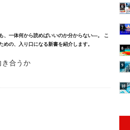
!
6
7
も、一体何から読めばいいのか分からない―。 こ
ための、入り口になる新書を紹介します。
8
う向き合うか
9
10