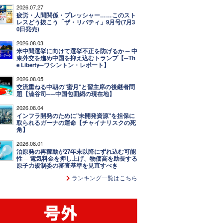
2026.07.27
疲労・人間関係・プレッシャー……このスト
レスどう抜こう「ザ・リバティ」9月号(7月3
0日発売)
2026.08.03
米中間選挙に向けて選挙不正を防げるか ─ 中
東外交を進め中国を抑え込むトランプ【─Th
e Liberty─ワシントン・レポート】
2026.08.05
交流重ねる中朝の"蜜月"と習主席の後継者問
題【澁谷司──中国包囲網の現在地】
2026.08.04
インフラ開発のために"未開発資源"を担保に
取られるガーナの運命【チャイナリスクの死
角】
2026.08.01
泊原発の再稼動が27年末以降にずれ込む可能
性 ─ 電気料金を押し上げ、物価高を助長する
原子力規制委の審査基準を見直すべき
ランキング一覧はこちら