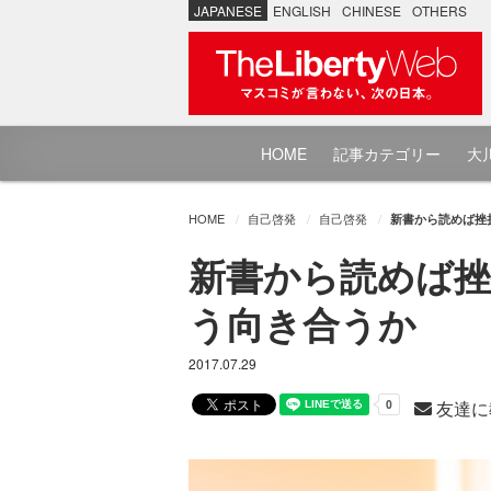
JAPANESE
ENGLISH
CHINESE
OTHERS
HOME
記事カテゴリー
大川
HOME
自己啓発
自己啓発
新書から読めば挫折し
新書から読めば挫折し
う向き合うか
2017.07.29
友達に