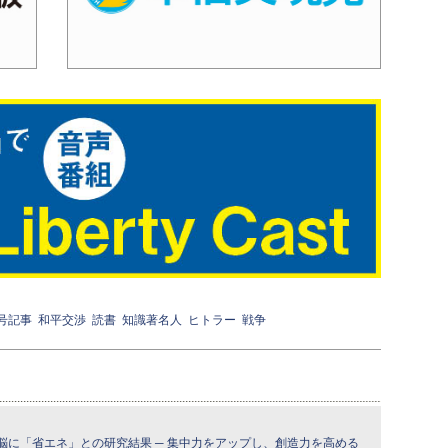
月号記事
和平交渉
読書
知識著名人
ヒトラー
戦争
脳に「省エネ」との研究結果 ─ 集中力をアップし、創造力を高める