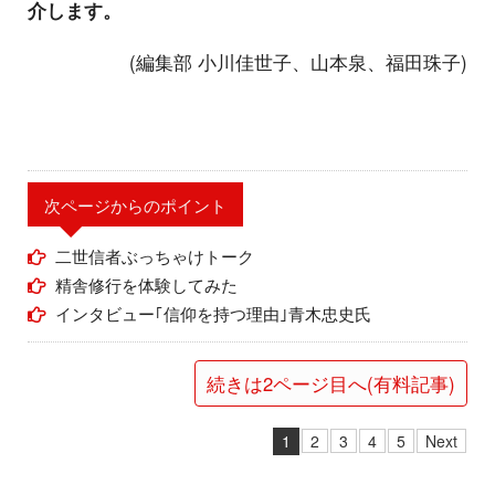
介します。
(編集部 小川佳世子、山本泉、福田珠子)
次ページからのポイント
二世信者ぶっちゃけトーク
精舎修行を体験してみた
インタビュー｢信仰を持つ理由｣青木忠史氏
続きは2ページ目へ(有料記事)
1
2
3
4
5
Next