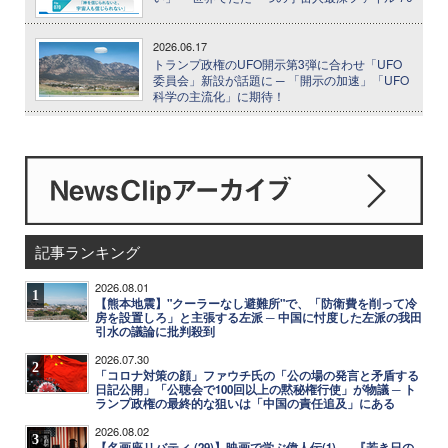
2026.06.17
トランプ政権のUFO開示第3弾に合わせ「UFO
委員会」新設が話題に ─ 「開示の加速」「UFO
科学の主流化」に期待！
記事ランキング
2026.08.01
1
【熊本地震】"クーラーなし避難所"で、「防衛費を削って冷
房を設置しろ」と主張する左派 ─ 中国に忖度した左派の我田
引水の議論に批判殺到
2026.07.30
2
「コロナ対策の顔」ファウチ氏の「公の場の発言と矛盾する
日記公開」「公聴会で100回以上の黙秘権行使」が物議 ─ ト
ランプ政権の最終的な狙いは「中国の責任追及」にある
2026.08.02
3
【名画座リバティ (29)】映画で学ぶ偉人伝(1)──『若き日の