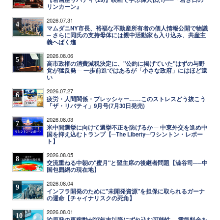
リンカーン』
2026.07.31
4
マムダニNY市長、裕福な不動産所有者の個人情報公開で物議
─ さらに同氏の支持母体には親中活動家も入り込み、共産主
義へばく進
2026.08.06
5
高市政権の消費減税決定に、"公約に掲げていた"はずの与野
党が猛反発 ─ 一歩前進ではあるが「小さな政府」にはほど遠
い
2026.07.27
6
疲労・人間関係・プレッシャー……このストレスどう抜こう
「ザ・リバティ」9月号(7月30日発売)
2026.08.03
7
米中間選挙に向けて選挙不正を防げるか ─ 中東外交を進め中
国を抑え込むトランプ【─The Liberty─ワシントン・レポー
ト】
2026.08.05
8
交流重ねる中朝の"蜜月"と習主席の後継者問題【澁谷司──中
国包囲網の現在地】
2026.08.04
9
インフラ開発のために"未開発資源"を担保に取られるガーナ
の運命【チャイナリスクの死角】
2026.08.01
10
泊原発の再稼動が27年末以降にずれ込む可能性 ─ 電気料金を