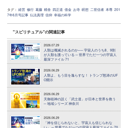
タグ：
経営
修行
葛藤
精舎
四正道
借金
お寺
瞑想
二世信者
本尊
201
7年6月号記事
仏法真理
信仰
幸福の科学
"スピリチュアル"の関連記事
2026.07.29
人類は殲滅されるのか── 宇宙人のうち8、9割
が人類を護っている ─ 世界でただ一つの宇宙人
最深ファイル 71
2026.06.29
人類よ、もう目を逸らすな！ トランプ怒涛のUF
O開示
2026.06.29
天御祖神の説く「武士道」が日本と世界を救う
─ 地域シリーズ 神奈川
2026.06.29
「神を信じられないと、宇宙人も信じられな
い」 ─ 世界でただ一つの宇宙人最深ファイル 70