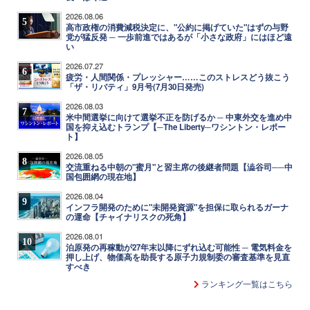
2026.08.06
5
高市政権の消費減税決定に、"公約に掲げていた"はずの与野
党が猛反発 ─ 一歩前進ではあるが「小さな政府」にはほど遠
い
2026.07.27
6
疲労・人間関係・プレッシャー……このストレスどう抜こう
「ザ・リバティ」9月号(7月30日発売)
2026.08.03
7
米中間選挙に向けて選挙不正を防げるか ─ 中東外交を進め中
国を抑え込むトランプ【─The Liberty─ワシントン・レポー
ト】
2026.08.05
8
交流重ねる中朝の"蜜月"と習主席の後継者問題【澁谷司──中
国包囲網の現在地】
2026.08.04
9
インフラ開発のために"未開発資源"を担保に取られるガーナ
の運命【チャイナリスクの死角】
2026.08.01
10
泊原発の再稼動が27年末以降にずれ込む可能性 ─ 電気料金を
押し上げ、物価高を助長する原子力規制委の審査基準を見直
すべき
ランキング一覧はこちら