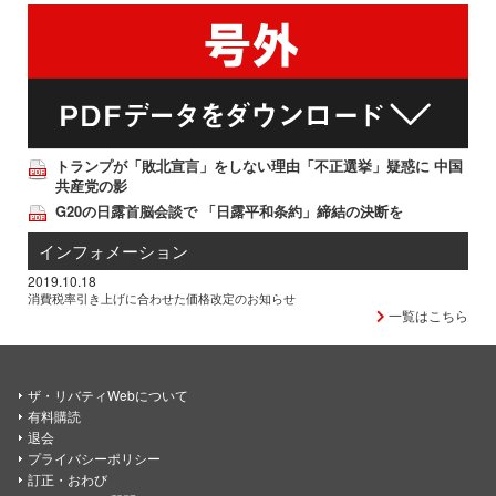
トランプが「敗北宣言」をしない理由「不正選挙」疑惑に 中国
共産党の影
G20の日露首脳会談で 「日露平和条約」締結の決断を
インフォメーション
2019.10.18
消費税率引き上げに合わせた価格改定のお知らせ
一覧はこちら
ザ・リバティWebについて
有料購読
退会
プライバシーポリシー
訂正・おわび