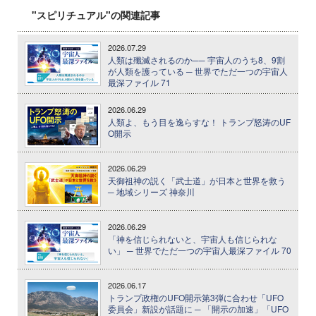
"スピリチュアル"の関連記事
2026.07.29
人類は殲滅されるのか── 宇宙人のうち8、9割
が人類を護っている ─ 世界でただ一つの宇宙人
最深ファイル 71
2026.06.29
人類よ、もう目を逸らすな！ トランプ怒涛のUF
O開示
2026.06.29
天御祖神の説く「武士道」が日本と世界を救う
─ 地域シリーズ 神奈川
2026.06.29
「神を信じられないと、宇宙人も信じられな
い」 ─ 世界でただ一つの宇宙人最深ファイル 70
2026.06.17
トランプ政権のUFO開示第3弾に合わせ「UFO
委員会」新設が話題に ─ 「開示の加速」「UFO