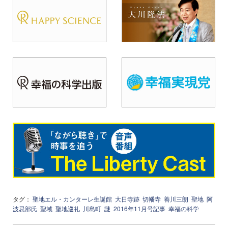
タグ：
聖地エル・カンターレ生誕館
大日寺跡
切幡寺
善川三朗
聖地
阿
波忌部氏
聖域
聖地巡礼
川島町
謎
2016年11月号記事
幸福の科学