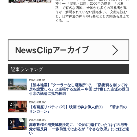
神々― 「聖地・四国」2500年の歴史 「お遍
路」で有名な四国。 全国から多くの巡礼者が集
うが、解明されていない謎も多い。 文献を読む
と、日本神道の神々や行基などとの関係も見えて
くる。 ...
記事ランキング
2026.08.01
1
【熊本地震】"クーラーなし避難所"で、「防衛費を削って冷
房を設置しろ」と主張する左派 ─ 中国に忖度した左派の我田
引水の議論に批判殺到
2026.08.02
2
【名画座リバティ (29)】映画で学ぶ偉人伝(1)──『若き日の
リンカーン』
2026.08.06
3
高市政権の消費減税決定に、"公約に掲げていた"はずの与野
党が猛反発 ─ 一歩前進ではあるが「小さな政府」にはほど遠
い