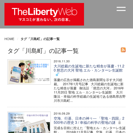
HOME
タグ「川島町」の記事一覧
タグ「川島町」の記事一覧
2016.11.30
大川総裁の生誕地に新たな精舎が落慶 - 11.2
0 慈悲の大河 聖地 エル・カンターレ生誕館
落慶の広告が掲載された徳島新聞を示す大川総
裁。 2017年1月号記事 大川総裁の生誕地に新
たな精舎が落慶 御法話 「慈悲の大河」 2016年
11月20日 聖地 エル・カンターレ生誕館 大川
隆法・幸福の科学総裁の生誕地である徳島県吉野
川市川島町...
2016.09.29
空海、行基、日本の神々― 「聖地・四国」2
500年の歴史 3 / 幸福の科学の聖地の謎
完成を目前に控えた「聖地エル・カンターレ生誕
館」。 2016年11月号記事 空海、行基、日本の