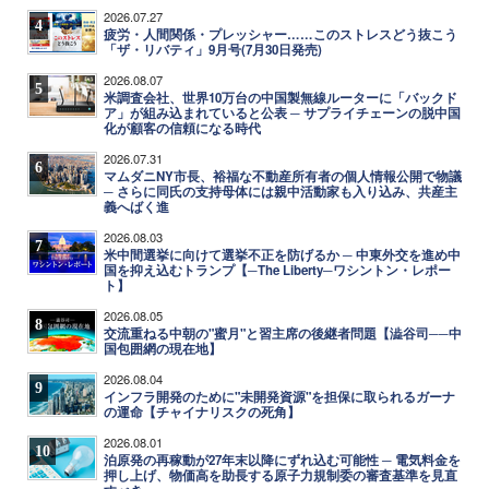
2026.07.27
4
疲労・人間関係・プレッシャー……このストレスどう抜こう
「ザ・リバティ」9月号(7月30日発売)
2026.08.07
5
米調査会社、世界10万台の中国製無線ルーターに「バックド
ア」が組み込まれていると公表 ─ サプライチェーンの脱中国
化が顧客の信頼になる時代
2026.07.31
6
マムダニNY市長、裕福な不動産所有者の個人情報公開で物議
─ さらに同氏の支持母体には親中活動家も入り込み、共産主
義へばく進
2026.08.03
7
米中間選挙に向けて選挙不正を防げるか ─ 中東外交を進め中
国を抑え込むトランプ【─The Liberty─ワシントン・レポー
ト】
2026.08.05
8
交流重ねる中朝の"蜜月"と習主席の後継者問題【澁谷司──中
国包囲網の現在地】
2026.08.04
9
インフラ開発のために"未開発資源"を担保に取られるガーナ
の運命【チャイナリスクの死角】
2026.08.01
10
泊原発の再稼動が27年末以降にずれ込む可能性 ─ 電気料金を
押し上げ、物価高を助長する原子力規制委の審査基準を見直