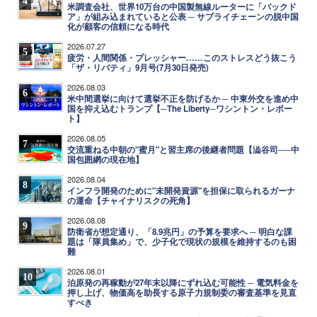
4
米調査会社、世界10万台の中国製無線ルーターに「バックド
ア」が組み込まれていると公表 ─ サプライチェーンの脱中国
化が顧客の信頼になる時代
2026.07.27
5
疲労・人間関係・プレッシャー……このストレスどう抜こう
「ザ・リバティ」9月号(7月30日発売)
2026.08.03
6
米中間選挙に向けて選挙不正を防げるか ─ 中東外交を進め中
国を抑え込むトランプ【─The Liberty─ワシントン・レポー
ト】
2026.08.05
7
交流重ねる中朝の"蜜月"と習主席の後継者問題【澁谷司──中
国包囲網の現在地】
2026.08.04
8
インフラ開発のために"未開発資源"を担保に取られるガーナ
の運命【チャイナリスクの死角】
2026.08.08
9
防衛省が想定通り、「8.9兆円」の予算を要求へ ─ 明白な課
題は「隊員集め」で、少子化で現状の規模を維持するのも困
難
2026.08.01
10
泊原発の再稼動が27年末以降にずれ込む可能性 ─ 電気料金を
押し上げ、物価高を助長する原子力規制委の審査基準を見直
すべき