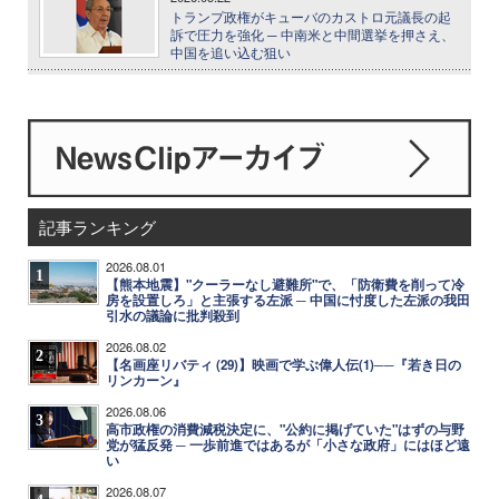
トランプ政権がキューバのカストロ元議長の起
訴で圧力を強化 ─ 中南米と中間選挙を押さえ、
中国を追い込む狙い
記事ランキング
2026.08.01
1
【熊本地震】"クーラーなし避難所"で、「防衛費を削って冷
房を設置しろ」と主張する左派 ─ 中国に忖度した左派の我田
引水の議論に批判殺到
2026.08.02
2
【名画座リバティ (29)】映画で学ぶ偉人伝(1)──『若き日の
リンカーン』
2026.08.06
3
高市政権の消費減税決定に、"公約に掲げていた"はずの与野
党が猛反発 ─ 一歩前進ではあるが「小さな政府」にはほど遠
い
2026.08.07