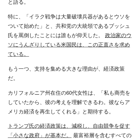
と語る。
特に、「イラク戦争は大量破壊兵器があるとウソを
ついて始めた」と、共和党の大統領であるブッシュ
氏を罵倒したことには誰もが仰天した。
政治家のウ
ソにうんざりしている米国民は、この正直さを求め
ている。
もう一つ、支持を集める大きな理由が、経済政策
だ。
カリフォルニア州在住の60代女性は、「私も商売を
していたから、彼の考えを理解できるわ。彼ならア
メリカ経済を再生してくれる」と期待する。
トランプ氏の経済政策は、減税し、自由競争を促す
「小さな政府」が基本だ。
最富裕層を含むすべての