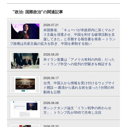
"政治: 国際政治"の関連記事
2026.07.21
米国務省、「キューバが米政府内に深くマルク
ス主義を浸透させ、中国を利する破壊活動を支
援してきた」と非難する報告書を発表 ─ トラン
プ政権は共産主義の拡大を防ぎ、中国を牽制する狙い
2026.06.20
米イラン覚書は「アメリカ有利の内容」だった
─ トランプ外交への批判の空騒ぎを検証する
2026.06.17
台湾、中国人から情報を受け付けるウェブサイ
ト開設 ─ 粛清から逃れる術を扱った1分間のAI
動画も公開
2026.06.06
米シンクタンク論文「イラン戦争の終わらせ
方」、トランプ氏がSNSで共有し注目
2026.05.22