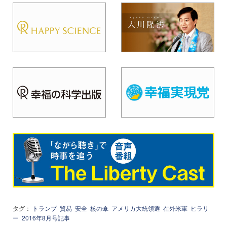
タグ：
トランプ
貿易
安全
核の傘
アメリカ大統領選
在外米軍
ヒラリ
ー
2016年8月号記事