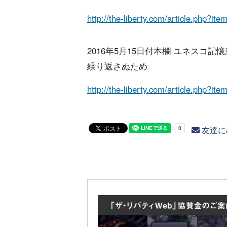
http://the-liberty.com/article.php?it
2016年5月15日付本欄 ユネスコ
繰り返さぬため
http://the-liberty.com/article.php?it
友達に