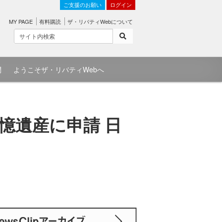
ご支援のお願い
ログイン
MY PAGE
有料購読
ザ・リバティWebについて
問
ようこそザ・リバティWebへ
憶遺産に申請 日