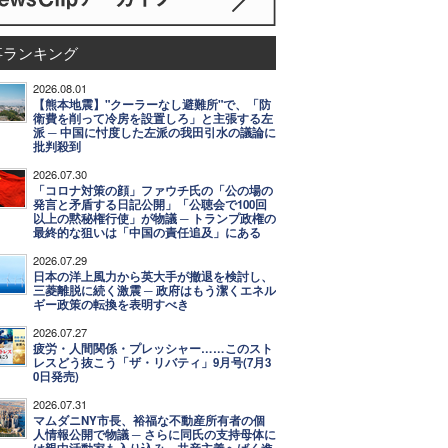
事ランキング
2026.08.01
【熊本地震】"クーラーなし避難所"で、「防
衛費を削って冷房を設置しろ」と主張する左
派 ─ 中国に忖度した左派の我田引水の議論に
批判殺到
2026.07.30
「コロナ対策の顔」ファウチ氏の「公の場の
発言と矛盾する日記公開」「公聴会で100回
以上の黙秘権行使」が物議 ─ トランプ政権の
最終的な狙いは「中国の責任追及」にある
2026.07.29
日本の洋上風力から英大手が撤退を検討し、
三菱離脱に続く激震 ─ 政府はもう潔くエネル
ギー政策の転換を表明すべき
2026.07.27
疲労・人間関係・プレッシャー……このスト
レスどう抜こう「ザ・リバティ」9月号(7月3
0日発売)
2026.07.31
マムダニNY市長、裕福な不動産所有者の個
人情報公開で物議 ─ さらに同氏の支持母体に