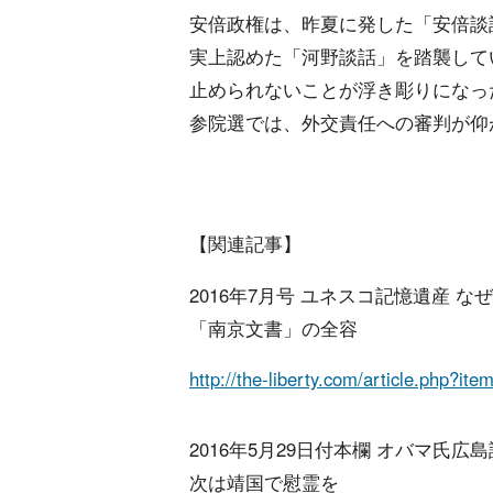
安倍政権は、昨夏に発した「安倍談
実上認めた「河野談話」を踏襲して
止められないことが浮き彫りになっ
参院選では、外交責任への審判が仰
【関連記事】
2016年7月号 ユネスコ記憶遺産 
「南京文書」の全容
http://the-liberty.com/article.php?it
2016年5月29日付本欄 オバマ氏
次は靖国で慰霊を