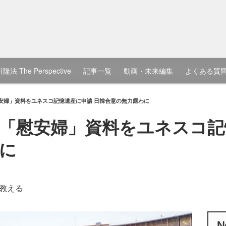
隆法 The Perspective
記事一覧
動画・未来編集
よくある質
安婦」資料をユネスコ記憶遺産に申請 日韓合意の無力露わに
「慰安婦」資料をユネスコ記
に
教える