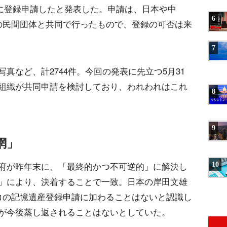
産に登録申請したと発表した。申請は、日本や中
6
の民間団体と共同で行ったもので、登録の可否は来
7
真など、計2744件。今回の発表に先立つ5月31
組織が共同申請を検討しており、われわれはこれ
8
9
網」
10
府が昨年末に、「最終的かつ不可逆的」に解決し
」により、決着することで一致。日本の岸田文雄
コの記憶遺産登録申請に加わることはないと認識し
が今後蒸し返されることはないとしていた。