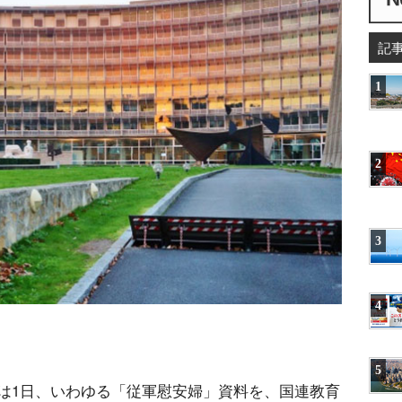
記
1
2
3
4
5
は1日、いわゆる「従軍慰安婦」資料を、国連教育