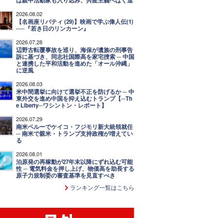
は親中活動家も入り込み、共産主義へばく進
2026.08.02
【名画座リバティ (29)】映画で学ぶ偉人伝(1)
──『若き日のリンカーン』
2026.07.28
辺野古転覆事故を巡り、海保が遺族の刑事告
訴に基づき、同志社国際高を家宅捜索 ─ 中国
と連携した平和活動を進めた「オール沖縄」
に逆風
2026.08.03
米中間選挙に向けて選挙不正を防げるか ─ 中
東外交を進め中国を抑え込むトランプ【─Th
e Liberty─ワシントン・レポート】
2026.07.29
南米ペルーでケイコ・フジモリ新大統領就任
─ 南米で親米・トランプ支持政権が増えてい
る
2026.08.01
泊原発の再稼動が27年末以降にずれ込む可能
性 ─ 電気料金を押し上げ、物価高を助長する
原子力規制委の審査基準を見直すべき
ランキング一覧はこちら