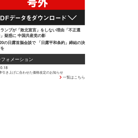
トランプが「敗北宣言」をしない理由「不正選
」疑惑に 中国共産党の影
20の日露首脳会談で 「日露平和条約」締結の決
断を
ンフォメーション
0.18
率引き上げに合わせた価格改定のお知らせ
一覧はこちら