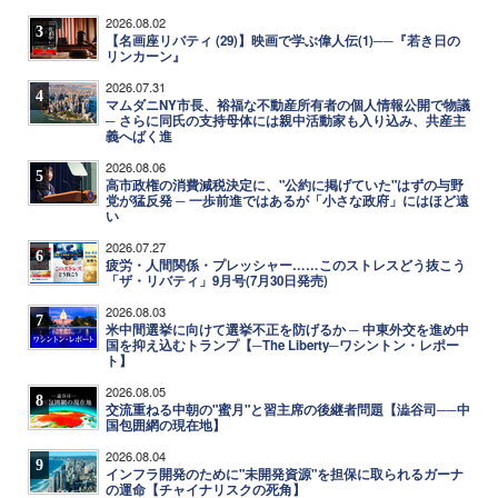
2026.08.02
3
【名画座リバティ (29)】映画で学ぶ偉人伝(1)──『若き日の
リンカーン』
2026.07.31
4
マムダニNY市長、裕福な不動産所有者の個人情報公開で物議
─ さらに同氏の支持母体には親中活動家も入り込み、共産主
義へばく進
2026.08.06
5
高市政権の消費減税決定に、"公約に掲げていた"はずの与野
党が猛反発 ─ 一歩前進ではあるが「小さな政府」にはほど遠
い
2026.07.27
6
疲労・人間関係・プレッシャー……このストレスどう抜こう
「ザ・リバティ」9月号(7月30日発売)
2026.08.03
7
米中間選挙に向けて選挙不正を防げるか ─ 中東外交を進め中
国を抑え込むトランプ【─The Liberty─ワシントン・レポー
ト】
2026.08.05
8
交流重ねる中朝の"蜜月"と習主席の後継者問題【澁谷司──中
国包囲網の現在地】
2026.08.04
9
インフラ開発のために"未開発資源"を担保に取られるガーナ
の運命【チャイナリスクの死角】