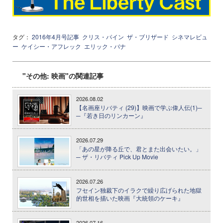
タグ：
2016年4月号記事
クリス・パイン
ザ・ブリザード
シネマレビュ
ー
ケイシー・アフレック
エリック・バナ
"その他: 映画"の関連記事
2026.08.02
【名画座リバティ (29)】映画で学ぶ偉人伝(1)─
─『若き日のリンカーン』
2026.07.29
「あの星が降る丘で、君とまた出会いたい。」
─ ザ・リバティ Pick Up Movie
2026.07.26
フセイン独裁下のイラクで繰り広げられた地獄
的世相を描いた映画『大統領のケーキ』
2026.07.16