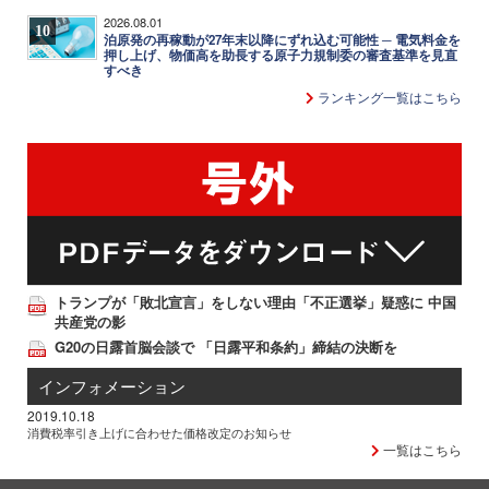
2026.08.01
10
泊原発の再稼動が27年末以降にずれ込む可能性 ─ 電気料金を
押し上げ、物価高を助長する原子力規制委の審査基準を見直
すべき
ランキング一覧はこちら
トランプが「敗北宣言」をしない理由「不正選挙」疑惑に 中国
共産党の影
G20の日露首脳会談で 「日露平和条約」締結の決断を
インフォメーション
2019.10.18
消費税率引き上げに合わせた価格改定のお知らせ
一覧はこちら