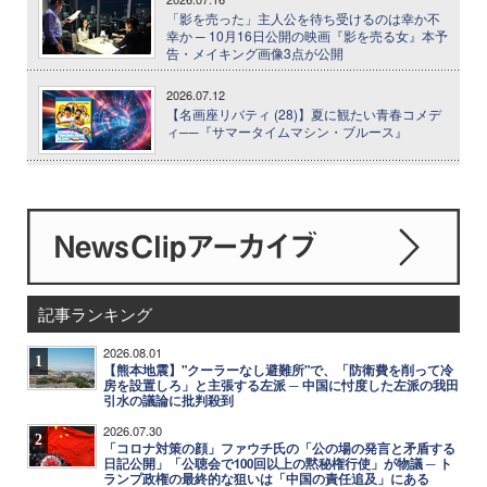
「影を売った」主人公を待ち受けるのは幸か不
幸か ─ 10月16日公開の映画『影を売る女』本予
告・メイキング画像3点が公開
2026.07.12
【名画座リバティ (28)】夏に観たい青春コメデ
ィ──『サマータイムマシン・ブルース』
記事ランキング
2026.08.01
1
【熊本地震】"クーラーなし避難所"で、「防衛費を削って冷
房を設置しろ」と主張する左派 ─ 中国に忖度した左派の我田
引水の議論に批判殺到
2026.07.30
2
「コロナ対策の顔」ファウチ氏の「公の場の発言と矛盾する
日記公開」「公聴会で100回以上の黙秘権行使」が物議 ─ ト
ランプ政権の最終的な狙いは「中国の責任追及」にある