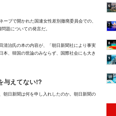
6
ュネーブで開かれた国連女性差別撤廃委員会での、
7
婦問題についての発言だ。
8
田清治氏の本の内容が、「朝日新聞社により事実
日本、韓国の世論のみならず、国際社会にも大き
9
10
を与えてない!?
、朝日新聞は何を申し入れしたのか。朝日新聞の