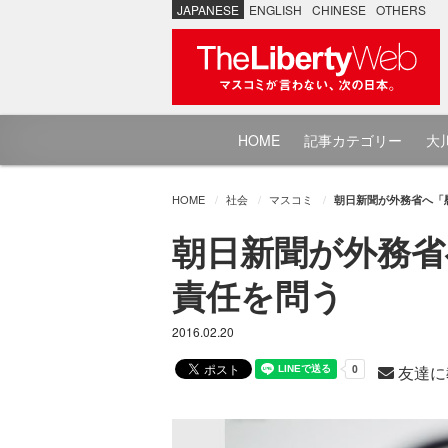
JAPANESE
ENGLISH
CHINESE
OTHERS
HOME
記事カテゴリー
大川
HOME
社会
マスコミ
朝日新聞が外務省へ「
朝日新聞が外務省
責任を問う
2016.02.20
友達に