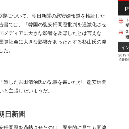
な影響について、朝日新聞の慰安婦報道を検証した
告書では、「韓国の慰安婦問題批判を過激化させ
挙
G
国メディアに大きな影響を及ぼしたとは言えな
国際社会に大きな影響があったとする杉山氏の発
イ
した。
2019.1
消費税
捏造した吉田清治氏の記事を書いたが、慰安婦問
いと主張したいようだ。
朝日新聞
安婦問題を過熱させたのは、歴史的に見ても間違