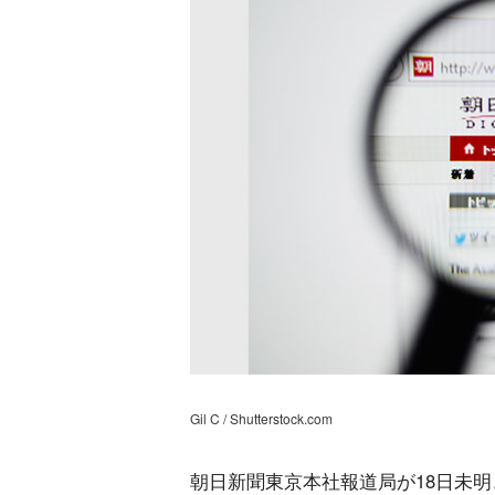
Gil C / Shutterstock.com
朝日新聞東京本社報道局が18日未明