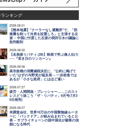
事ランキング
2026.08.01
【熊本地震】"クーラーなし避難所"で、「防
衛費を削って冷房を設置しろ」と主張する左
派 ─ 中国に忖度した左派の我田引水の議論に
批判殺到
2026.08.02
【名画座リバティ (29)】映画で学ぶ偉人伝(1)
──『若き日のリンカーン』
2026.08.06
高市政権の消費減税決定に、"公約に掲げて
いた"はずの与野党が猛反発 ─ 一歩前進では
あるが「小さな政府」にはほど遠い
2026.07.27
疲労・人間関係・プレッシャー……このスト
レスどう抜こう「ザ・リバティ」9月号(7月3
0日発売)
2026.08.07
米調査会社、世界10万台の中国製無線ルータ
ーに「バックドア」が組み込まれていると公
表 ─ サプライチェーンの脱中国化が顧客の信
頼になる時代