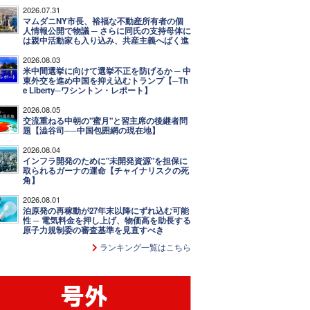
2026.07.31
マムダニNY市長、裕福な不動産所有者の個
人情報公開で物議 ─ さらに同氏の支持母体に
は親中活動家も入り込み、共産主義へばく進
2026.08.03
米中間選挙に向けて選挙不正を防げるか ─ 中
東外交を進め中国を抑え込むトランプ【─Th
e Liberty─ワシントン・レポート】
2026.08.05
交流重ねる中朝の"蜜月"と習主席の後継者問
題【澁谷司──中国包囲網の現在地】
2026.08.04
インフラ開発のために"未開発資源"を担保に
取られるガーナの運命【チャイナリスクの死
角】
2026.08.01
泊原発の再稼動が27年末以降にずれ込む可能
性 ─ 電気料金を押し上げ、物価高を助長する
原子力規制委の審査基準を見直すべき
ランキング一覧はこちら