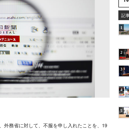
記
1
2
3
4
5
、外務省に対して、不服を申し入れたことを、19