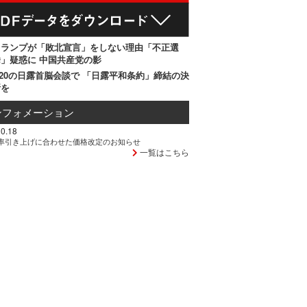
トランプが「敗北宣言」をしない理由「不正選
」疑惑に 中国共産党の影
20の日露首脳会談で 「日露平和条約」締結の決
断を
ンフォメーション
0.18
率引き上げに合わせた価格改定のお知らせ
一覧はこちら