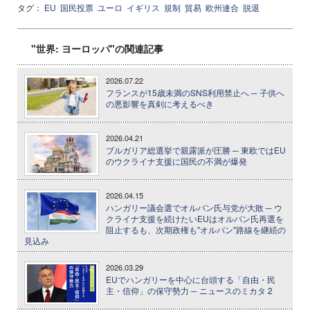
タグ：
EU
国民投票
ユーロ
イギリス
規制
貿易
欧州連合
脱退
"世界: ヨーロッパ"の関連記事
2026.07.22
フランスが15歳未満のSNS利用禁止へ ─ 子供へ
の悪影響を真剣に考えるべき
2026.04.21
ブルガリア総選挙で親露派が圧勝 ─ 東欧ではEU
のウクライナ支援に国民の不満が爆発
2026.04.15
ハンガリー議会選でオルバン氏与党が大敗 ─ ウ
クライナ支援を続けたいEUはオルバン氏再選を
阻止するも、次期政権も"オルバン"路線を継続の
見込み
2026.03.29
EUでハンガリーを中心に台頭する「自由・民
主・信仰」の保守勢力 ─ ニュースのミカタ 2