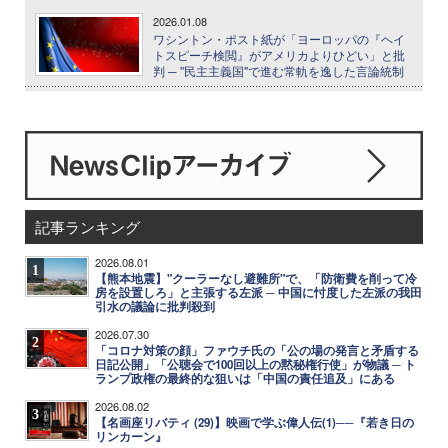
2026.01.08
ワシントン・ポスト紙が「ヨーロッパの『ヘイ
トスピーチ検閲』がアメリカよりひどい」と批
判 ─ "民主主義国"で進む常軌を逸した言論統制
記事ランキング
2026.08.01
1
【熊本地震】"クーラーなし避難所"で、「防衛費を削って冷
房を設置しろ」と主張する左派 ─ 中国に忖度した左派の我田
引水の議論に批判殺到
2026.07.30
2
「コロナ対策の顔」ファウチ氏の「公の場の発言と矛盾する
日記公開」「公聴会で100回以上の黙秘権行使」が物議 ─ ト
ランプ政権の最終的な狙いは「中国の責任追及」にある
2026.08.02
3
【名画座リバティ (29)】映画で学ぶ偉人伝(1)──『若き日の
リンカーン』