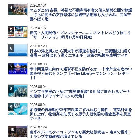
2026.07.31
4
マムダニNY市長、裕福な不動産所有者の個人情報公開で物議
─ さらに同氏の支持母体には親中活動家も入り込み、共産主
義へばく進
2026.07.27
5
疲労・人間関係・プレッシャー……このストレスどう抜こう
「ザ・リバティ」9月号(7月30日発売)
2026.07.29
6
日本の洋上風力から英大手が撤退を検討し、三菱離脱に続く
激震 ─ 政府はもう潔くエネルギー政策の転換を表明すべき
2026.08.03
7
米中間選挙に向けて選挙不正を防げるか ─ 中東外交を進め中
国を抑え込むトランプ【─The Liberty─ワシントン・レポー
ト】
2026.08.04
8
インフラ開発のために"未開発資源"を担保に取られるガーナ
の運命【チャイナリスクの死角】
2026.08.01
9
泊原発の再稼動が27年末以降にずれ込む可能性 ─ 電気料金を
押し上げ、物価高を助長する原子力規制委の審査基準を見直
すべき
2026.07.29
10
南米ペルーでケイコ・フジモリ新大統領就任 ─ 南米で親米・
トランプ支持政権が増えている