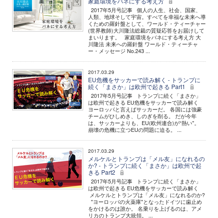
家庭環境をバネにする考え方
2017年5月号記事 個人の人生、社会、国家、
人類、地球そして宇宙。すべてを幸福な未来へ導
くための羅針盤として、ワールド・ティーチャー
(世界教師)大川隆法総裁の質疑応答をお届けして
まいります。 家庭環境をバネにする考え方 大
川隆法 未来への羅針盤 ワールド・ティーチャ
ー・メッセージ No.243 ...
2017.03.29
EU危機をサッカーで読み解く - トランプに
続く「まさか」は欧州で起きる Part1
2017年5月号記事 トランプに続く「まさか」
は欧州で起きる EU危機をサッカーで読み解く
ヨーロッパと言えばサッカーだ。 各国には強豪
チームがひしめき、しのぎを削る。 だが今年
は、サッカーよりも、EU(欧州連合)が“熱い"。
崩壊の危機に立つEUの問題に迫る。 ...
2017.03.29
メルケルとトランプは「メル友」になれるの
か? - トランプに続く「まさか」は欧州で起
きる Part2
2017年5月号記事 トランプに続く「まさか」
は欧州で起きる EU危機をサッカーで読み解く
メルケルとトランプは「メル友」になれるのか?
"ヨーロッパの火薬庫"となったドイツに歯止め
をかけるのは誰か。 名乗りを上げるのは、アメ
リカのトランプ大統領。 ...