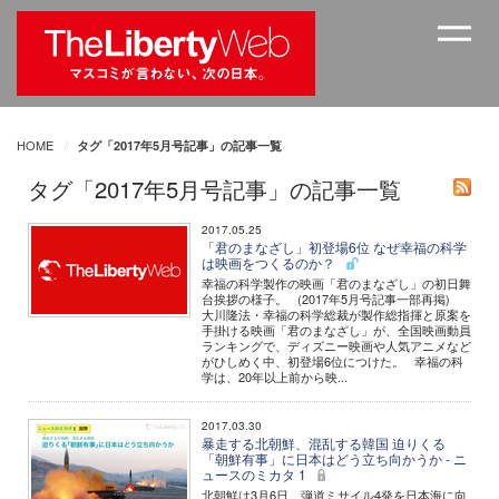
HOME
タグ「2017年5月号記事」の記事一覧
タグ「2017年5月号記事」の記事一覧
2017.05.25
「君のまなざし」初登場6位 なぜ幸福の科学
は映画をつくるのか？
幸福の科学製作の映画「君のまなざし」の初日舞
台挨拶の様子。 (2017年5月号記事一部再掲)
大川隆法・幸福の科学総裁が製作総指揮と原案を
手掛ける映画「君のまなざし」が、全国映画動員
ランキングで、ディズニー映画や人気アニメなど
がひしめく中、初登場6位につけた。 幸福の科
学は、20年以上前から映...
2017.03.30
暴走する北朝鮮、混乱する韓国 迫りくる
「朝鮮有事」に日本はどう立ち向かうか - ニ
ュースのミカタ 1
北朝鮮は3月6日、弾道ミサイル4発を日本海に向