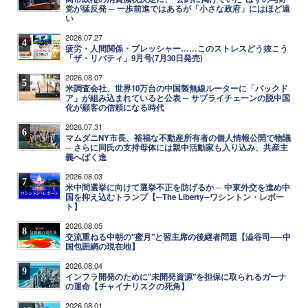
党が猛反発 ─ 一歩前進ではあるが「小さな政府」にはほど遠
い
2026.07.27
4
疲労・人間関係・プレッシャー……このストレスどう抜こう
「ザ・リバティ」9月号(7月30日発売)
2026.08.07
5
米調査会社、世界10万台の中国製無線ルーターに「バックド
ア」が組み込まれていると公表 ─ サプライチェーンの脱中国
化が顧客の信頼になる時代
2026.07.31
6
マムダニNY市長、裕福な不動産所有者の個人情報公開で物議
─ さらに同氏の支持母体には親中活動家も入り込み、共産主
義へばく進
2026.08.03
7
米中間選挙に向けて選挙不正を防げるか ─ 中東外交を進め中
国を抑え込むトランプ【─The Liberty─ワシントン・レポー
ト】
2026.08.05
8
交流重ねる中朝の"蜜月"と習主席の後継者問題【澁谷司──中
国包囲網の現在地】
2026.08.04
9
インフラ開発のために"未開発資源"を担保に取られるガーナ
の運命【チャイナリスクの死角】
2026.08.01