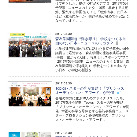
けて発射した。提供:KRT/AP/アフロ 2017年5月
号記事 ニュースのミカタ 1 国際 暴走する北朝
鮮、混乱する韓国 迫りくる「朝鮮有事」に日本
はどう立ち向かうか 朝鮮半島が極めて不安定に
なっています。 ...
2017.03.30
森友学園問題で浮き彫りに 学校をつくる自
由のない日本 - ニュースのミカタ 2
小学校建設現場の視察に訪れた参院予算委の国会
議員らに応対する、森友学園の籠池泰典理事長
(手前、左から2人目)。写真:日刊スポーツ/アフロ
2017年5月号記事 ニュースのミカタ 2 政治 森
友学園問題で浮き彫りに 学校をつくる自由のな
い日本 小学校の新設を...
2017.03.30
Topics - スターの卵が集結！「プリンセス・
オーディション・アワード」が開催
会場の前方に並ぶ10人のファイナリストたち。
2017年5月号記事 Topics スターの卵が集結!
「プリンセス・オーディション・アワード」が開
催 幸福の科学を母体とする芸能事務所ニュース
ター・プロダクション(NSP)主催の「プリンセ
ス・オーディション・アワード...
2017.03.30