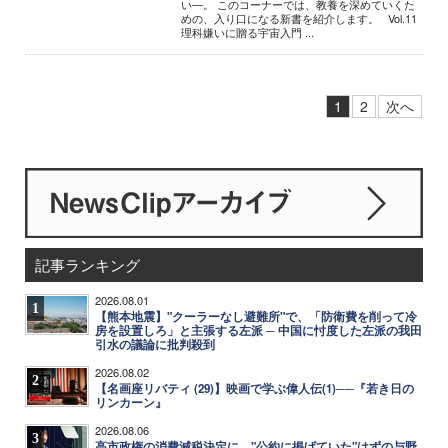
い―。 このコーナーでは、教養を深めていくた
めの、入り口になる新書を紹介します。 Vol.11
理科嫌いに贈る宇宙入門 ...
1
2
次へ
記事ランキング
2026.08.01
1
【熊本地震】"クーラーなし避難所"で、「防衛費を削って冷
房を設置しろ」と主張する左派 ─ 中国に忖度した左派の我田
引水の議論に批判殺到
2026.08.02
2
【名画座リバティ (29)】映画で学ぶ偉人伝(1)──『若き日の
リンカーン』
2026.08.06
3
高市政権の消費減税決定に、"公約に掲げていた"はずの与野