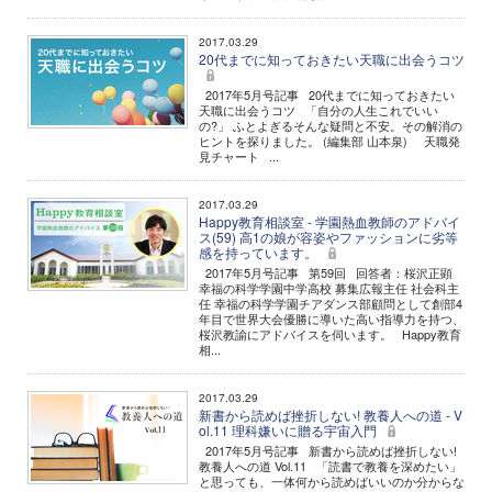
2017.03.29
20代までに知っておきたい天職に出会うコツ
2017年5月号記事 20代までに知っておきたい
天職に出会うコツ 「自分の人生これでいい
の?」 ふとよぎるそんな疑問と不安。その解消の
ヒントを探りました。 (編集部 山本泉) 天職発
見チャート ...
2017.03.29
Happy教育相談室 - 学園熱血教師のアドバイ
ス(59) 高1の娘が容姿やファッションに劣等
感を持っています。
2017年5月号記事 第59回 回答者：桜沢正顕
幸福の科学学園中学高校 募集広報主任 社会科主
任 幸福の科学学園チアダンス部顧問として創部4
年目で世界大会優勝に導いた高い指導力を持つ、
桜沢教諭にアドバイスを伺います。 Happy教育
相...
2017.03.29
新書から読めば挫折しない! 教養人への道 - V
ol.11 理科嫌いに贈る宇宙入門
2017年5月号記事 新書から読めば挫折しない!
教養人への道 Vol.11 「読書で教養を深めたい」
と思っても、一体何から読めばいいのか分からな