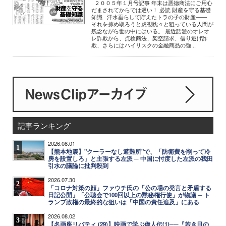
２００５年１月号記事 年末は悪徳商法にご用心
だまされてからでは遅い！ 必読 財産を守る基礎
知識 汗水垂らして貯えたトラの子の財産――
それを掠め取ろうと虎視眈々と狙っている人間が
残念ながら世の中にはいる。 最近話題のオレオ
レ詐欺から、点検商法、架空請求、借り逃げ詐
欺、さらにはハイリスクの金融商品の強...
記事ランキング
2026.08.01
1
【熊本地震】"クーラーなし避難所"で、「防衛費を削って冷
房を設置しろ」と主張する左派 ─ 中国に忖度した左派の我田
引水の議論に批判殺到
2026.07.30
2
「コロナ対策の顔」ファウチ氏の「公の場の発言と矛盾する
日記公開」「公聴会で100回以上の黙秘権行使」が物議 ─ ト
ランプ政権の最終的な狙いは「中国の責任追及」にある
2026.08.02
3
【名画座リバティ (29)】映画で学ぶ偉人伝(1)──『若き日の