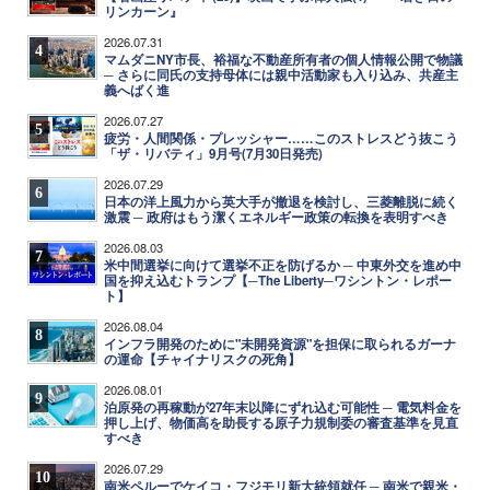
リンカーン』
2026.07.31
4
マムダニNY市長、裕福な不動産所有者の個人情報公開で物議
─ さらに同氏の支持母体には親中活動家も入り込み、共産主
義へばく進
2026.07.27
5
疲労・人間関係・プレッシャー……このストレスどう抜こう
「ザ・リバティ」9月号(7月30日発売)
2026.07.29
6
日本の洋上風力から英大手が撤退を検討し、三菱離脱に続く
激震 ─ 政府はもう潔くエネルギー政策の転換を表明すべき
2026.08.03
7
米中間選挙に向けて選挙不正を防げるか ─ 中東外交を進め中
国を抑え込むトランプ【─The Liberty─ワシントン・レポー
ト】
2026.08.04
8
インフラ開発のために"未開発資源"を担保に取られるガーナ
の運命【チャイナリスクの死角】
2026.08.01
9
泊原発の再稼動が27年末以降にずれ込む可能性 ─ 電気料金を
押し上げ、物価高を助長する原子力規制委の審査基準を見直
すべき
2026.07.29
10
南米ペルーでケイコ・フジモリ新大統領就任 ─ 南米で親米・