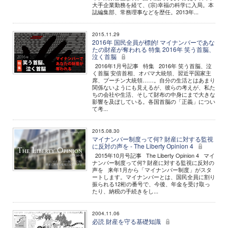
大手企業勤務を経て、(宗)幸福の科学に入局。本
誌編集部、常務理事などを歴任。2013年...
2015.11.29
2016年 国民全員が標的! マイナンバーであな
たの財産が奪われる 特集 2016年 笑う首脳、
泣く首脳
2016年1月号記事 特集 2016年 笑う首脳、泣
く首脳 安倍首相、オバマ大統領、習近平国家主
席、プーチン大統領……。自分の生活とはあまり
関係ないようにも見えるが、彼らの考えが、私た
ちの会社や生活、そして財布の中身にまで大きな
影響を及ぼしている。各国首脳の「正義」につい
て考...
2015.08.30
マイナンバー制度って何? 財産に対する監視
に反対の声を - The Liberty Opinion 4
2015年10月号記事 The Liberty Opinion 4 マイ
ナンバー制度って何? 財産に対する監視に反対の
声を 来年1月から「マイナンバー制度」がスタ
ートします。マイナンバーとは、国民全員に割り
振られる12桁の番号で、今後、年金を受け取っ
たり、納税の手続きをし...
2004.11.06
必読 財産を守る基礎知識