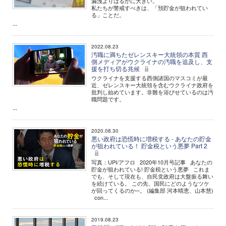
漏洩よりはるかに大きい。
私たちが警戒すべきは、「預貯金が狙われてい
る」ことだ。
...
2022.08.23
汚職に満ちたゼレンスキー大統領の本質 西
側メディアがウクライナの汚職を追及し、支
援を打ち切る兆候
ウクライナを支援する西側諸国のマスコミが最
近、ゼレンスキー大統領を含むウクライナ政府を
批判し始めています。非難を浴びせているのは汚
職問題です。
...
2020.08.30
悪い政府は恐慌時に増税する - あなたの貯金
が狙われている！ 貯金税という悪夢 Part 2
写真：UPI/アフロ 2020年10月号記事 あなたの
貯金が狙われている! 貯金税という悪夢 これま
でも、そして現在も、自民党政府は大盤振る舞い
を続けている。 この先、国民にどのようなツケ
が回ってくるのか─。 (編集部 河本晴恵、山本慧)
con...
2019.08.23