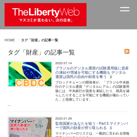
HOME
タグ「財産」の記事一覧
タグ「財産」の記事一覧
2023.07.14
ブラジルのデジタル通貨の試験運用版に資産
の凍結や増減を可能にする機能も デジタル
通貨は国民の自由や財産を奪う
ブロックチェーンの開発者が、「ブラジル中央銀
行のデジタル通貨『デジタルレアル』の試験運用
版には、中央銀行が資産を凍結したり、残高を減
らしたりすることを可能にする機能が備わってい
た」と指摘しています。
...
2023.01.29
監視国家があなたを狙う - Part 3 マイナンバ
ーで国民の財産が搾り取られる
マイナンバーのリスクは、一般的に言われる情報