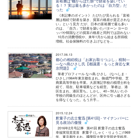
富裕層は"棚からぼた餅"で財産を築いてい
る！？ 実は最も多かったのは「自力型」だ
った
《本記事のポイント》 たびたび見られる「富裕
層は相続で財産を築き、貧富の格差が是正されな
い」という見方 だが、日本の富裕層で最も多い
のは、「自力」で財産を築いたパターン ヨーロ
ッパや韓国などの貧富の格差と同列では語れない
10月の消費増税や、来年1月から始まる所得税
増税。社会保険料の引き上げなどを...
2017.06.13
都心の相続税は「お家お取りつぶし」税制―
―なべ島ひさし氏【都議選・もっと身近な東
京問題】
筆者プロフィール なべ島 ひさし (なべしま・
ひさし)1964年東京都生まれ。御成門中学校、芝
商業高等学校を卒業。大原簿記学校の税理士科を
経て、現在、駐車場業などを経営。 筆者は、港
区生まれ、港区育ち。しかし、40～50人いた小
学校の同級生のほとんどが、区外に引っ越さざる
を得なくなった。もう片手...
2015.12.24
釈量子の志士奮迅 [第41回] - マイナンバーに
見る政治の傲慢
2016年2月号記事 第41回 釈量子の志士奮迅
幸福実現党党首 釈量子 (しゃく・りょうこ)1969
年、東京都生まれ。國學院大學文学部史学科卒。