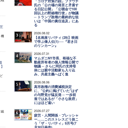
の検
「コロナ対策の顔」ファウチ
氏の「公の場の発言と矛盾す
る日記公開」「公聴会で100
回以上の黙秘権行使」が物議
─ トランプ政権の最終的な狙
いは「中国の責任追及」にあ
る
圧
2026.08.02
3
」機
【名画座リバティ (29)】映画
で学ぶ偉人伝(1)──『若き日
のリンカーン』
2026.07.31
4
マムダニNY市長、裕福な不
動産所有者の個人情報公開で
道
物議 ─ さらに同氏の支持母
ト】
体には親中活動家も入り込
み、共産主義へばく進
ど
2026.08.06
5
高市政権の消費減税決定
に、"公約に掲げていた"はず
の与野党が猛反発 ─ 一歩前
進ではあるが「小さな政府」
にはほど遠い
2026.07.27
方裁
6
疲労・人間関係・プレッシャ
ー……このストレスどう抜こ
う「ザ・リバティ」9月号(7
月30日発売)