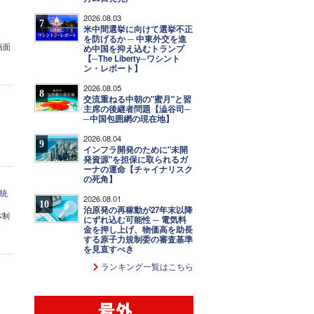
2026.08.03
7
米中間選挙に向けて選挙不正
を防げるか ─ 中東外交を進
画面
め中国を抑え込むトランプ
【─The Liberty─ワシント
ン・レポート】
2026.08.05
8
交流重ねる中朝の"蜜月"と習
主席の後継者問題【澁谷司─
─中国包囲網の現在地】
2026.08.04
9
インフラ開発のために"未開
発資源"を担保に取られるガ
ーナの運命【チャイナリスク
の死角】
統
2026.08.01
10
泊原発の再稼動が27年末以降
体制
にずれ込む可能性 ─ 電気料
金を押し上げ、物価高を助長
する原子力規制委の審査基準
を見直すべき
ランキング一覧はこちら