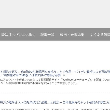
隆法 The Perspective
記事一覧
動画・未来編集
よくある質
削除を巡り、YouTubeが36億円を支払うことで合意 ─ バイデン政権による言論
、"誤情報対策"の動きには最大限の警戒が必要
にアカウントを停止されたとして動画配信サイト「YouTube(ユーチューブ)」を訴えていた
450万ドル(約36億4000万円)の和解金を支払うことで合意しました。
勢力の選挙介入への対策検討が必要」と発言 ─ 自民党政権のネット検閲の口実にな