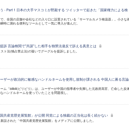
 - Part 1 日本の大手マスコミが黙殺する ツイッターで起きた「国家権力による検
策で、全国の店舗や会社などの入り口に設置されている「サーマルカメラ検温器」。小さな
を瞬時に測れる便利なツールとして一気に導入が進んだ。
提訴 言論検閲で"共謀"した相手を独禁法違反で訴える真意とは
ラスト法(独占禁止法)の疑いでグーグルを提訴しました。
ーザーが政治的に敏感なハンドルネームを使用し規制が課される 中国人に募る言論
ム「bilibili(ビリビリ)」は、ユーザーが中国の指導者や失脚した元政府高官、亡命した反
感なハンドルネームを使っていたことを問題視し、
国共産党歴史展覧館」が公開 同党による独裁の正当化は長く続かない
に新設された「中国共産党歴史展覧館」をメディアに公開しました。