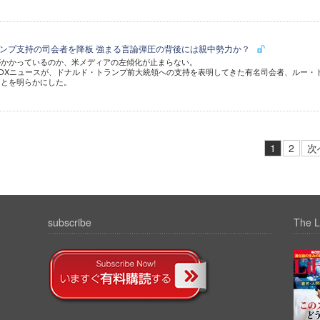
ランプ支持の司会者を降板 強まる言論弾圧の背後には親中勢力か？
がかかっているのか、米メディアの左傾化が止まらない。
OXニュースが、ドナルド・トランプ前大統領への支持を表明してきた有名司会者、ルー・
ことを明らかにした。
1
2
次
subscribe
The L