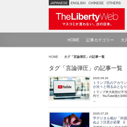
JAPANESE
ENGLISH
CHINESE
OTHERS
HOME
記事カテゴリー
大川
HOME
タグ「言論弾圧」の記事一覧
タグ「言論弾圧」の記事一覧
2025.09.30
トランプ氏のアカウント
が次々と明るみとなり
トランプ米大統領が不当
判で、YouTube側が2
...
2025.07.25
平デジタル相が「外国
ぬよう注意が必要