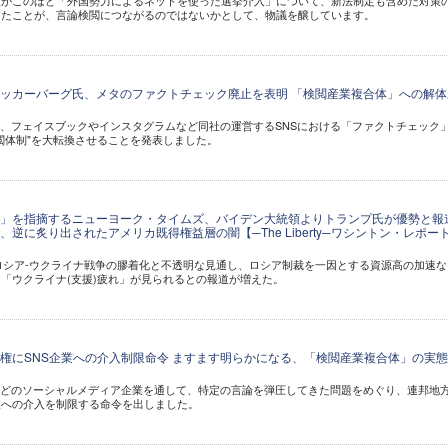
臣がこのほど「外国勢力によるネットを使った選挙介入」について、新法制定も含めた対策
したことが、言論検閲につながるのではないかとして、物議を醸しています。
ッカーバーグ氏、メタのファクトチェック廃止を表明 「検閲産業複合体」への解体
ど、フェイスブックやインスタグラムなど同社の運営するSNSにおける「ファクトチェック
閲体制"を大転換させることを発表しました。
」を指摘するニューヨーク・タイムズ、バイデン大統領よりトランプ氏が優勢と報
逆に炙り出されたアメリカ既得権益層の闇【─The Liberty─ワシントン・レポー
、ロシア-ウクライナ戦争の膠着化と不透明な見通し、ロシア制裁を一因とする資源高の加速な
「ウクライナ(支援)疲れ」が見られるとの報道が増えた。
権にSNS企業への介入制限命令 ますます明らかになる、「検閲産業複合体」の実態
terなどのソーシャルメディア企業を通して、特定の言論を弾圧してきた問題をめぐり、連邦地
業への介入を制限する命令を出しました。