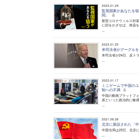
2023.01.29
監視国家があなたを狙う
閲」
新型コロナウィルス対
に顔をかざせば、体温
...
2023.01.25
米司法省がグーグルを
米司法省が24日、反ト
...
2023.01.17
ミニゲームで中国のユ
制への不満
中国の動画プラットフォー
派といった政治的に敏
...
2021.06.26
北京に新設された「中
中国当局は25日、北京
...