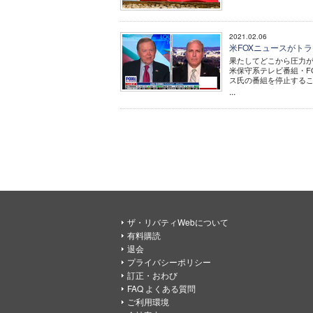
2021.02.06
米FOXニュースがト
果たしてどこから圧力
米保守系テレビ番組・F
ス氏の番組を停止する
...
ザ・リバティWebについて
有料購読
退会
プライバシーポリシー
訂正・おわび
FAQ よくある質問
ご利用環境