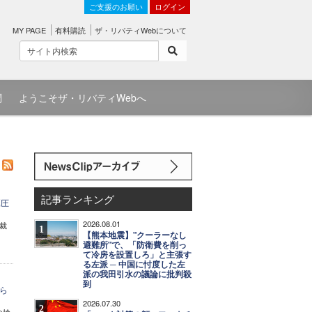
ご支援のお願い
ログイン
MY PAGE
有料購読
ザ・リバティWebについて
問
ようこそザ・リバティWebへ
記事ランキング
弾圧
2026.08.01
裁
1
【熊本地震】"クーラーなし
避難所"で、「防衛費を削っ
て冷房を設置しろ」と主張す
る左派 ─ 中国に忖度した左
派の我田引水の議論に批判殺
到
ら
2026.07.30
2