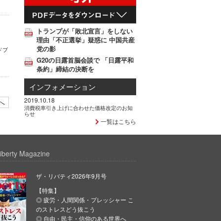
トランプが「敗北宣言」をしない
理由「不正選挙」疑惑に 中国共産
党の影
ドブ
G20の日露首脳会談で 「日露平和
条約」締結の決断を
インフォメーション
2019.10.18
へ
消費税率引き上げに合わせた価格改定のお知
らせ
一覧はこちら
iberty Magazine
ザ・リバティ2026年9月号
【特集】
◎ 疲労・人間関係・プレッシャー こ
のストレスどう抜こう
◎ 自由・民主・信仰のある世界へ