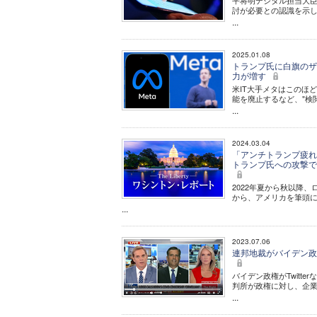
平将明デジタル担当大
討が必要との認識を示
...
2025.01.08
トランプ氏に白旗のザ
力が増す
米IT大手メタはこのほ
能を廃止するなど、"検
...
2024.03.04
「アンチトランプ疲れ
トランプ氏への攻撃で、
2022年夏から秋以降
から、アメリカを筆頭に
...
2023.07.06
連邦地裁がバイデン政
バイデン政権がTwit
判所が政権に対し、企
...