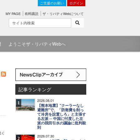
ご支援のお願い
ログイン
MY PAGE
有料購読
ザ・リバティWebについて
問
ようこそザ・リバティWebへ
記事ランキング
2026.08.01
1
【熊本地震】"クーラーなし
避難所"で、「防衛費を削っ
て冷房を設置しろ」と主張す
る左派 ─ 中国に忖度した左
派の我田引水の議論に批判殺
到
続く
2026.07.30
2