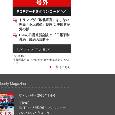
トランプが「敗北宣言」をしない
理由「不正選挙」疑惑に 中国共産
党の影
G20の日露首脳会談で 「日露平和
条約」締結の決断を
インフォメーション
2019.10.18
消費税率引き上げに合わせた価格改定のお知
らせ
一覧はこちら
iberty Magazine
ザ・リバティ2026年9月号
【特集】
◎ 疲労・人間関係・プレッシャー こ
のストレスどう抜こう