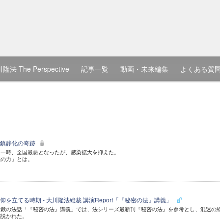
隆法 The Perspective
記事一覧
動画・未来編集
よくある質
ナ鎮静化の奇跡
は一時、全国最悪となったが、感染拡大を抑えた。
教の力」とは。
を立てる時期 - 大川隆法総裁 講演Report「『秘密の法』講義」
総裁の法話「『秘密の法』講義」では、法シリーズ最新刊『秘密の法』を参考とし、混迷の
が説かれた。