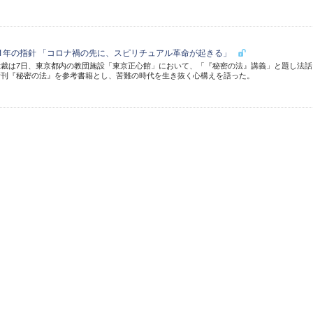
21年の指針 「コロナ禍の先に、スピリチュアル革命が起きる」
裁は7日、東京都内の教団施設「東京正心館」において、「『秘密の法』講義」と題し法話
新刊『秘密の法』を参考書籍とし、苦難の時代を生き抜く心構えを語った。