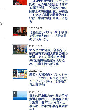
「コロナ対策の顔」ファウチ
氏の「公の場の発言と矛盾す
る日記公開」「公聴会で100
回以上の黙秘権行使」が物議
─ トランプ政権の最終的な狙
いは「中国の責任追及」にあ
る
を
2026.08.02
3
【名画座リバティ (29)】映画
で学ぶ偉人伝(1)──『若き日
のリンカーン』
2026.07.31
4
マムダニNY市長、裕福な不
動産所有者の個人情報公開で
物議 ─ さらに同氏の支持母
体には親中活動家も入り込
み、共産主義へばく進
2026.07.27
5
疲労・人間関係・プレッシャ
ー……このストレスどう抜こ
う「ザ・リバティ」9月号(7
月30日発売)
2026.07.29
6
日本の洋上風力から英大手が
撤退を検討し、三菱離脱に続
く激震 ─ 政府はもう潔くエ
ネルギー政策の転換を表明す
べき