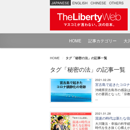
JAPANESE
ENGLISH
CHINESE
OTHERS
HOME
記事カテゴリー
大川
HOME
タグ「秘密の法」の記事一覧
タグ「秘密の法」の記事一覧
2021.02.26
宮古島で起きたコロ
沖縄県宮古島市の感染
その要因となった「宗
...
2021.01.28
混迷の時代は新たな信仰
大川隆法・幸福の科学
時代を生き抜く心構え