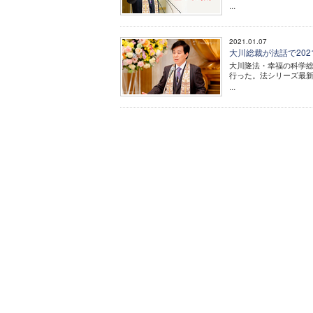
...
2021.01.07
大川総裁が法話で20
大川隆法・幸福の科学総
行った。法シリーズ最
...