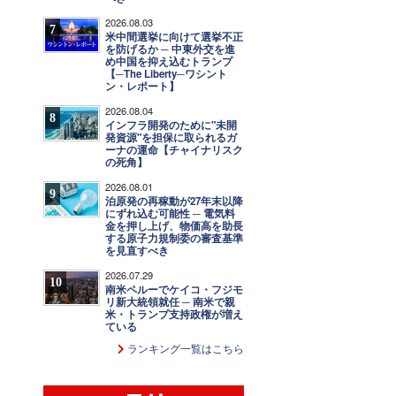
2026.08.03
7
米中間選挙に向けて選挙不正
を防げるか ─ 中東外交を進
め中国を抑え込むトランプ
【─The Liberty─ワシント
ン・レポート】
2026.08.04
8
インフラ開発のために"未開
発資源"を担保に取られるガ
ーナの運命【チャイナリスク
の死角】
2026.08.01
9
泊原発の再稼動が27年末以降
にずれ込む可能性 ─ 電気料
金を押し上げ、物価高を助長
する原子力規制委の審査基準
を見直すべき
2026.07.29
10
南米ペルーでケイコ・フジモ
リ新大統領就任 ─ 南米で親
米・トランプ支持政権が増え
ている
ランキング一覧はこちら