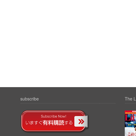
subscribe
The L