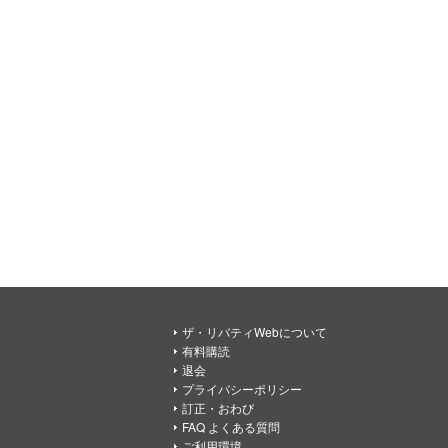
ザ・リバティWebについて
有料購読
退会
プライバシーポリシー
訂正・おわび
FAQ よくある質問
ご利用環境