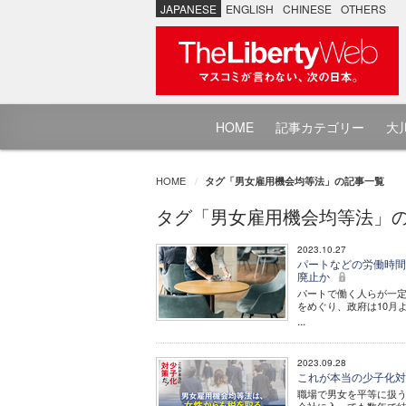
JAPANESE
ENGLISH
CHINESE
OTHERS
HOME
記事カテゴリー
大川
HOME
タグ「男女雇用機会均等法」の記事一覧
タグ「男女雇用機会均等法」
2023.10.27
パートなどの労働時間
廃止か
パートで働く人らが一
をめぐり、政府は10月
...
2023.09.28
これが本当の少子化対策
職場で男女を平等に扱う