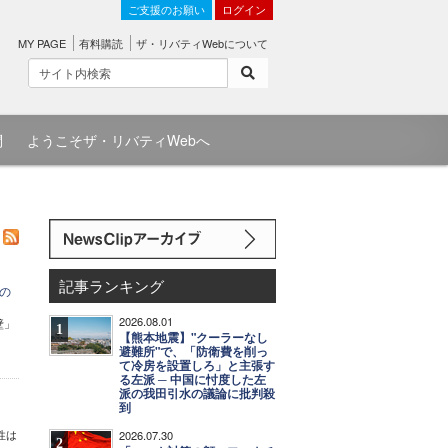
ご支援のお願い
ログイン
MY PAGE
有料購読
ザ・リバティWebについて
問
ようこそザ・リバティWebへ
記事ランキング
の
2026.08.01
壁」
1
【熊本地震】"クーラーなし
避難所"で、「防衛費を削っ
て冷房を設置しろ」と主張す
る左派 ─ 中国に忖度した左
派の我田引水の議論に批判殺
到
性は
2026.07.30
2