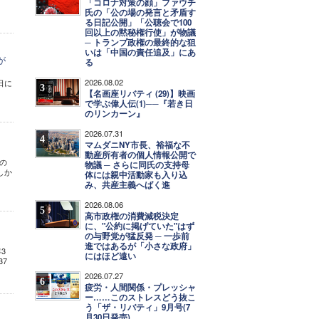
「コロナ対策の顔」ファウチ
氏の「公の場の発言と矛盾す
る日記公開」「公聴会で100
回以上の黙秘権行使」が物議
─ トランプ政権の最終的な狙
いは「中国の責任追及」にあ
が
る
2026.08.02
3日に
3
【名画座リバティ (29)】映画
で学ぶ偉人伝(1)──『若き日
のリンカーン』
2026.07.31
4
マムダニNY市長、裕福な不
動産所有者の個人情報公開で
年の
物議 ─ さらに同氏の支持母
しか
体には親中活動家も入り込
み、共産主義へばく進
2026.08.06
5
高市政権の消費減税決定
に、"公約に掲げていた"はず
の与野党が猛反発 ─ 一歩前
進ではあるが「小さな政府」
3
にはほど遠い
37
2026.07.27
6
疲労・人間関係・プレッシャ
ー……このストレスどう抜こ
う「ザ・リバティ」9月号(7
月30日発売)