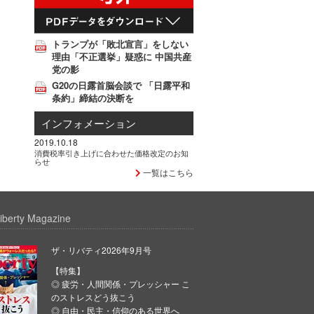
トランプが「敗北宣言」をしない
理由「不正選挙」疑惑に 中国共産
党の影
G20の日露首脳会談で 「日露平和
条約」締結の決断を
インフォメーション
2019.10.18
消費税率引き上げに合わせた価格改定のお知
らせ
一覧はこちら
iberty Magazine
ザ・リバティ2026年9月号
【特集】
◎ 疲労・人間関係・プレッシャー こ
のストレスどう抜こう
◎ 自由・民主・信仰のある世界へ