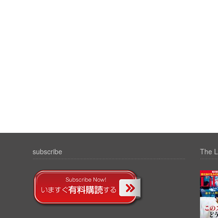
subscribe
The L