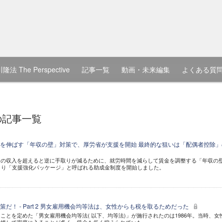
隆法 The Perspective
記事一覧
動画・未来編集
よくある質
の記事一覧
を伸ばす「年収の壁」対策で、厚労省が支援を開始 最終的な狙いは「配偶者控除」
定の収入を超えると逆に手取りが減るために、就労時間を減らして賃金を調整する「年収の
より「支援強化パッケージ」と呼ばれる助成金制度を開始しました。
だ！ - Part 2 男女雇用機会均等法は、女性からも税を取るためだった
ことを定めた「男女雇用機会均等法( 以下、均等法)」が施行されたのは1986年。当時、女