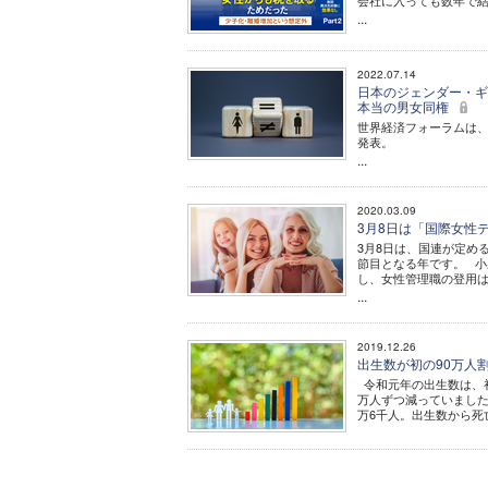
会社に入っても数年で
...
2022.07.14
日本のジェンダー・ギ
本当の男女同権
世界経済フォーラムは、各国の
発表。
...
2020.03.09
3月8日は「国際女性
3月8日は、国連が定める
節目となる年です。 小
し、女性管理職の登用は
...
2019.12.26
出生数が初の90万人
令和元年の出生数は、初
万人ずつ減っていましたが
万6千人。出生数から死亡