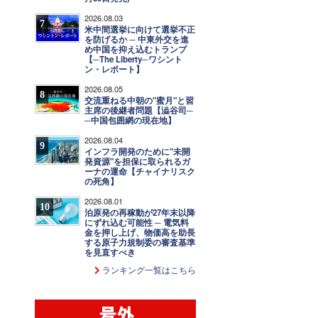
2026.08.03
7
米中間選挙に向けて選挙不正
を防げるか ─ 中東外交を進
め中国を抑え込むトランプ
【─The Liberty─ワシント
ン・レポート】
2026.08.05
8
交流重ねる中朝の"蜜月"と習
主席の後継者問題【澁谷司─
─中国包囲網の現在地】
2026.08.04
9
インフラ開発のために"未開
発資源"を担保に取られるガ
ーナの運命【チャイナリスク
の死角】
2026.08.01
10
泊原発の再稼動が27年末以降
にずれ込む可能性 ─ 電気料
金を押し上げ、物価高を助長
する原子力規制委の審査基準
を見直すべき
ランキング一覧はこちら