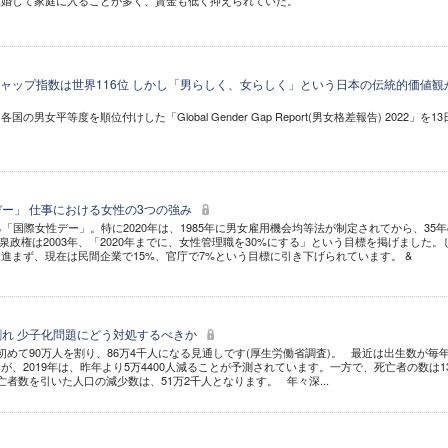
結婚して家庭に入ることが多く、賃金も低く抑えられていた。
ャップ指数は世界116位 しかし「男らしく、女らしく」という日本の伝統的価値観
男女平等度を順位付けした「Global Gender Gap Report(男女格差報告) 2022」を1
デー」 仕事における女性の3つの強み
「国際女性デー」。特に2020年は、1985年に男女雇用機会均等法が制定されてから、35
泉政権は2003年、「2020年までに、女性管理職を30%にする」という目標を掲げました。
進まず、現在は民間企業で15%、官庁で7%という目標に引き下げられています。 &
割れ 少子化問題にどう対処するべきか
めて90万人を割り、86万4千人になる見通しです(厚生労働省調査)。 最近は出生数が毎年
、2019年は、昨年より5万4400人減ることが予測されています。一方で、死亡者の数は1
者数を引いた人口の減少数は、51万2千人となります。 年々深...