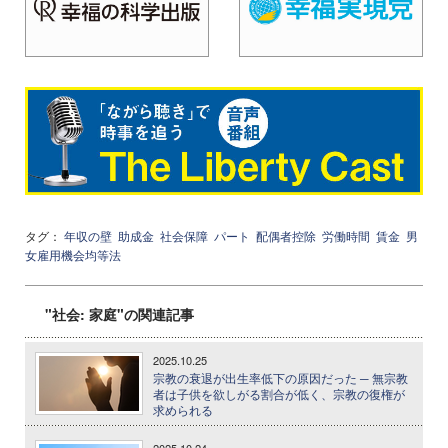
タグ：
年収の壁
助成金
社会保障
パート
配偶者控除
労働時間
賃金
男
女雇用機会均等法
"社会: 家庭"の関連記事
2025.10.25
宗教の衰退が出生率低下の原因だった ─ 無宗教
者は子供を欲しがる割合が低く、宗教の復権が
求められる