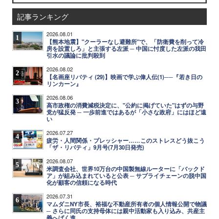
記事ランキング
2026.08.01
1
【熊本地震】"クーラーなし避難所"で、「防衛費を削って冷
房を設置しろ」と主張する左派 ─ 中国に忖度した左派の我田
引水の議論に批判殺到
2026.08.02
2
【名画座リバティ (29)】映画で学ぶ偉人伝(1)──『若き日の
リンカーン』
2026.08.06
3
高市政権の消費減税決定に、"公約に掲げていた"はずの与野
党が猛反発 ─ 一歩前進ではあるが「小さな政府」にはほど遠
い
2026.07.27
4
疲労・人間関係・プレッシャー……このストレスどう抜こう
「ザ・リバティ」9月号(7月30日発売)
2026.08.07
5
米調査会社、世界10万台の中国製無線ルーターに「バックド
ア」が組み込まれていると公表 ─ サプライチェーンの脱中国
化が顧客の信頼になる時代
2026.07.31
6
マムダニNY市長、裕福な不動産所有者の個人情報公開で物議
─ さらに同氏の支持母体には親中活動家も入り込み、共産主
義へばく進