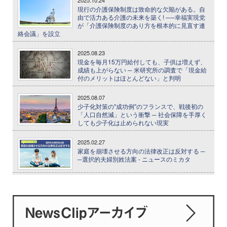
2025.10.24
現行の介護保険制度は致命的な欠陥がある。自
由で活力ある介護の未来を築く! ──幸福実現党
が「介護保険制度のあり方を根本的に見直す連
絡会議」を設立
2025.08.23
現金を毎月15万円給付しても、子供は増えず、
成績も上がらない ─ 米研究所の調査で「現金給
付のメリットはほとんどない」と判明
2025.08.07
少子化対策の"成功例"のフランスで、戦後初の
「人口自然減」という衝撃 ─ 社会保障を手厚く
しても少子化は止められない現実
2025.02.27
家庭を崩壊させる方向の法律改正は反対する ─
─選択的夫婦別姓法案 - ニュースのミカタ