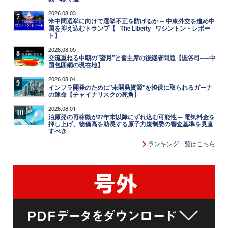
2026.08.03
7
米中間選挙に向けて選挙不正を防げるか ─ 中東外交を進め中
国を抑え込むトランプ【─The Liberty─ワシントン・レポー
ト】
2026.08.05
8
交流重ねる中朝の"蜜月"と習主席の後継者問題【澁谷司──中
国包囲網の現在地】
2026.08.04
9
インフラ開発のために"未開発資源"を担保に取られるガーナ
の運命【チャイナリスクの死角】
2026.08.01
10
泊原発の再稼動が27年末以降にずれ込む可能性 ─ 電気料金を
押し上げ、物価高を助長する原子力規制委の審査基準を見直
すべき
ランキング一覧はこちら