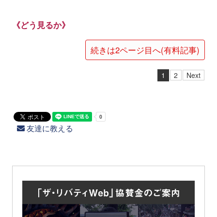
《どう見るか》
続きは2ページ目へ(有料記事)
1
2
Next
友達に教える