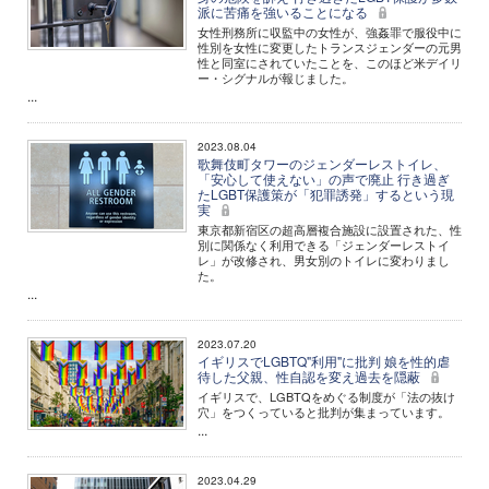
派に苦痛を強いることになる
女性刑務所に収監中の女性が、強姦罪で服役中に
性別を女性に変更したトランスジェンダーの元男
性と同室にされていたことを、このほど米デイリ
ー・シグナルが報じました。
...
2023.08.04
歌舞伎町タワーのジェンダーレストイレ、
「安心して使えない」の声で廃止 行き過ぎ
たLGBT保護策が「犯罪誘発」するという現
実
東京都新宿区の超高層複合施設に設置された、性
別に関係なく利用できる「ジェンダーレストイ
レ」が改修され、男女別のトイレに変わりまし
た。
...
2023.07.20
イギリスでLGBTQ"利用"に批判 娘を性的虐
待した父親、性自認を変え過去を隠蔽
イギリスで、LGBTQをめぐる制度が「法の抜け
穴」をつくっていると批判が集まっています。
...
2023.04.29