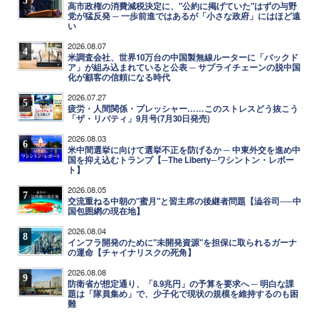
高市政権の消費減税決定に、"公約に掲げていた"はずの与野
党が猛反発 ─ 一歩前進ではあるが「小さな政府」にはほど遠
い
2026.08.07
4
米調査会社、世界10万台の中国製無線ルーターに「バックド
ア」が組み込まれていると公表 ─ サプライチェーンの脱中国
化が顧客の信頼になる時代
2026.07.27
5
疲労・人間関係・プレッシャー……このストレスどう抜こう
「ザ・リバティ」9月号(7月30日発売)
2026.08.03
6
米中間選挙に向けて選挙不正を防げるか ─ 中東外交を進め中
国を抑え込むトランプ【─The Liberty─ワシントン・レポー
ト】
2026.08.05
7
交流重ねる中朝の"蜜月"と習主席の後継者問題【澁谷司──中
国包囲網の現在地】
2026.08.04
8
インフラ開発のために"未開発資源"を担保に取られるガーナ
の運命【チャイナリスクの死角】
2026.08.08
9
防衛省が想定通り、「8.9兆円」の予算を要求へ ─ 明白な課
題は「隊員集め」で、少子化で現状の規模を維持するのも困
難