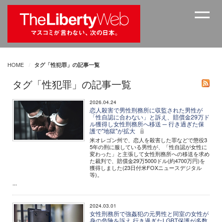
HOME
タグ「性犯罪」の記事一覧
タグ「性犯罪」の記事一覧
2026.04.24
恋人殺害で男性刑務所に収監された男性が
「性自認に合わない」と訴え、賠償金29万ド
ル獲得し女性刑務所へ移送 ─ 行き過ぎた保
護で"地獄"が拡大
米オレゴン州で、恋人を殺害した罪などで懲役3
5年の刑に服している男性が、「性自認が女性に
変わった」と主張して女性刑務所への移送を求め
た裁判で、賠償金29万5000ドル(約4700万円)を
獲得しました(23日付米FOXニュースデジタル
等)。
...
2024.03.01
女性刑務所で強姦犯の元男性と同室の女性が
身の危険を訴え 行き過ぎたLGBT保護が多数