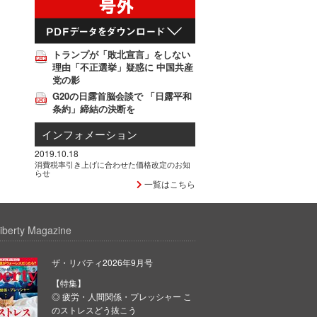
トランプが「敗北宣言」をしない
理由「不正選挙」疑惑に 中国共産
党の影
G20の日露首脳会談で 「日露平和
条約」締結の決断を
インフォメーション
2019.10.18
消費税率引き上げに合わせた価格改定のお知
らせ
一覧はこちら
iberty Magazine
ザ・リバティ2026年9月号
【特集】
◎ 疲労・人間関係・プレッシャー こ
のストレスどう抜こう