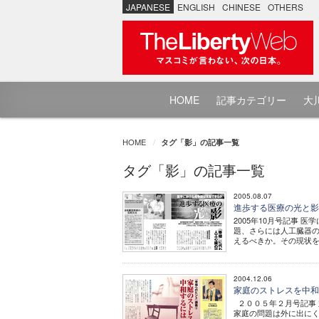
JAPANESE
ENGLISH
CHINESE
OTHERS
HOME
記事カテゴリー
大川
HOME
タグ「影」の記事一覧
タグ「影」の記事一覧
2005.08.07
進歩する医療の光と
2005年10月号記事
題、さらには人工臓器の
えるべきか。その現状を
2004.12.06
家庭のストレスを中
２００５年２月号記事 
家庭の問題は外に出にくい