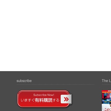
subscribe
The L