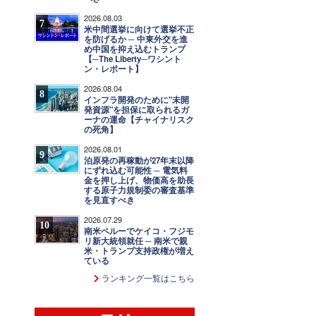
2026.08.03
7
米中間選挙に向けて選挙不正
を防げるか ─ 中東外交を進
め中国を抑え込むトランプ
【─The Liberty─ワシント
ン・レポート】
2026.08.04
8
インフラ開発のために"未開
発資源"を担保に取られるガ
ーナの運命【チャイナリスク
の死角】
2026.08.01
9
泊原発の再稼動が27年末以降
にずれ込む可能性 ─ 電気料
金を押し上げ、物価高を助長
する原子力規制委の審査基準
を見直すべき
2026.07.29
10
南米ペルーでケイコ・フジモ
リ新大統領就任 ─ 南米で親
米・トランプ支持政権が増え
ている
ランキング一覧はこちら