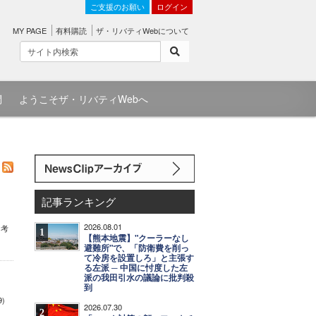
ご支援のお願い
ログイン
MY PAGE
有料購読
ザ・リバティWebについて
問
ようこそザ・リバティWebへ
記事ランキング
2026.08.01
う考
1
【熊本地震】"クーラーなし
避難所"で、「防衛費を削っ
て冷房を設置しろ」と主張す
る左派 ─ 中国に忖度した左
派の我田引水の議論に批判殺
到
9)
2026.07.30
2