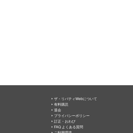
ザ・リバティWebについて
有料購読
退会
プライバシーポリシー
訂正・おわび
FAQ よくある質問
ご利用環境