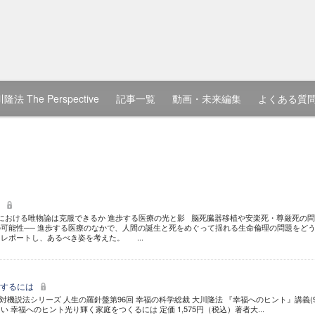
隆法 The Perspective
記事一覧
動画・未来編集
よくある質
影
 医学における唯物論は克服できるか 進歩する医療の光と影 脳死臓器移植や安楽死・尊厳死の問
可能性── 進歩する医療のなかで、人間の誕生と死をめぐって揺れる生命倫理の問題をど
レポートし、あるべき姿を考えた。 ...
和するには
対機説法シリーズ 人生の羅針盤第96回 幸福の科学総裁 大川隆法 『幸福へのヒント』講義(
 幸福へのヒント光り輝く家庭をつくるには 定価 1,575円（税込）著者大...