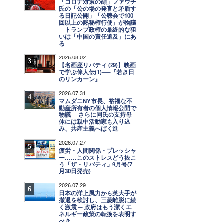
「コロナ対策の顔」ファウチ
氏の「公の場の発言と矛盾す
る日記公開」「公聴会で100
回以上の黙秘権行使」が物議
─ トランプ政権の最終的な狙
いは「中国の責任追及」にあ
る
2026.08.02
3
【名画座リバティ (29)】映画
で学ぶ偉人伝(1)──『若き日
のリンカーン』
2026.07.31
4
マムダニNY市長、裕福な不
動産所有者の個人情報公開で
物議 ─ さらに同氏の支持母
体には親中活動家も入り込
み、共産主義へばく進
2026.07.27
5
疲労・人間関係・プレッシャ
ー……このストレスどう抜こ
う「ザ・リバティ」9月号(7
月30日発売)
2026.07.29
6
日本の洋上風力から英大手が
撤退を検討し、三菱離脱に続
く激震 ─ 政府はもう潔くエ
ネルギー政策の転換を表明す
べき