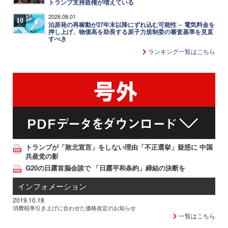
トランプ支持政権が増えている
2026.08.01
10
泊原発の再稼動が27年末以降にずれ込む可能性 ─ 電気料金を
押し上げ、物価高を助長する原子力規制委の審査基準を見直
すべき
ランキング一覧はこちら
トランプが「敗北宣言」をしない理由「不正選挙」疑惑に 中国
共産党の影
G20の日露首脳会談で 「日露平和条約」締結の決断を
インフォメーション
2019.10.18
消費税率引き上げに合わせた価格改定のお知らせ
一覧はこちら