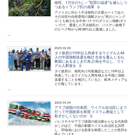
移民、1万分の1に ─ "犯罪の温床"を減らしつ
つあるトランプ氏の成果
アメリカに向かう不法移民の主要ルートであり、
その治安や自然環境の過酷さから"死のジャング
ル"とも称される中米パナマのダリエン地峡(ギャ
ップ)で、通過した不法移民が、バイデン政権下
のピーク時から99.98%以上激減しました。
...
2025.02.06
タイ政府が10年以上拘束するウイグル人48
人の中国強制送還を検討 生命を重んじる仏
教国にあるまじき行為 計画を中止し、ウイ
グル人釈放を
タイ政府が、移民向け勾留施設などに10年以上
拘束しているウイグル人男性48人を中国に強制
送還することを検討していると、欧米メディアな
どが報じています。
...
2024.04.04
アラブ諸国の代表団、ウイグル自治区にまで
行って中国政策を称賛 イスラム教徒として
恥ずかしくないのか
パレスチナやアラブ諸国の政治家からなる代表団
がこのほど、中国の新疆ウイグル自治区を訪問
し、同地域における政策を称賛したことが批判を
呼んでいます。