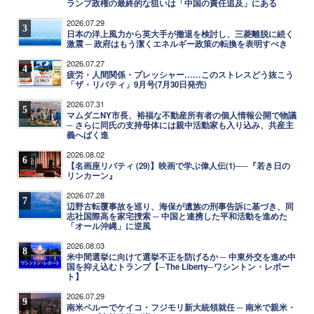
ランプ政権の最終的な狙いは「中国の責任追及」にある
2026.07.29
3
日本の洋上風力から英大手が撤退を検討し、三菱離脱に続く
激震 ─ 政府はもう潔くエネルギー政策の転換を表明すべき
2026.07.27
4
疲労・人間関係・プレッシャー……このストレスどう抜こう
「ザ・リバティ」9月号(7月30日発売)
2026.07.31
5
マムダニNY市長、裕福な不動産所有者の個人情報公開で物議
─ さらに同氏の支持母体には親中活動家も入り込み、共産主
義へばく進
2026.08.02
6
【名画座リバティ (29)】映画で学ぶ偉人伝(1)──『若き日の
リンカーン』
2026.07.28
7
辺野古転覆事故を巡り、海保が遺族の刑事告訴に基づき、同
志社国際高を家宅捜索 ─ 中国と連携した平和活動を進めた
「オール沖縄」に逆風
2026.08.03
8
米中間選挙に向けて選挙不正を防げるか ─ 中東外交を進め中
国を抑え込むトランプ【─The Liberty─ワシントン・レポー
ト】
2026.07.29
9
南米ペルーでケイコ・フジモリ新大統領就任 ─ 南米で親米・