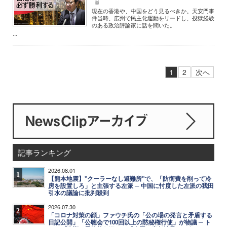
現在の香港や、中国をどう見るべきか。天安門事
件当時、広州で民主化運動をリードし、投獄経験
のある政治評論家に話を聞いた。
...
1
2
次へ
記事ランキング
2026.08.01
1
【熊本地震】"クーラーなし避難所"で、「防衛費を削って冷
房を設置しろ」と主張する左派 ─ 中国に忖度した左派の我田
引水の議論に批判殺到
2026.07.30
2
「コロナ対策の顔」ファウチ氏の「公の場の発言と矛盾する
日記公開」「公聴会で100回以上の黙秘権行使」が物議 ─ ト