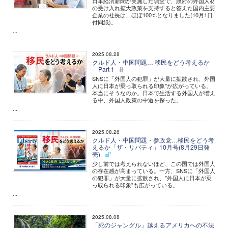
日本経済新聞が実施した調査で、政府の外国人材
の受け入れ拡大政策を支持すると答えた国内主要
企業の社長は、ほぼ100%となりました(10月1日
付同紙)。
...
2025.08.28
クルド人・中国問題… 移民をどう考えるか
─ Part 1
SNSに「外国人の犯罪」が大量に拡散され、外国
人に日本が乗っ取られる印象″が広がっている。
本当にそうなのか。日本で生活する外国人が増え
る中、外国人政策の中道を探った。
...
2025.08.26
クルド人・中国問題・参政党…移民をどう考
えるか「ザ・リバティ」10月号(8月29日発
売)
少し前では考えられないほど、この国では外国人
の存在感が高まっている。一方、SNSに「外国人
の犯罪」が大量に拡散され、"外国人に日本が乗
っ取られる印象"も広がっている。
...
2025.08.08
「死のジャングル」越えるアメリカへの不法