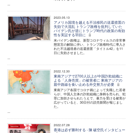
...
2023.05.13
アメリカ国境を越える不法移民の送還措置の
失効で大混乱 トランプ政権を批判していた
バイデン氏が逆にトランプ時代の政策の有効
性を実証する羽目に
米バイデン政権は、新型コロナウィルスの非常事
態宣言の解除に伴い、トランプ政権時代に導入さ
れた不法越境者の送還措置「タイトル42」を11
日に失効させました。
...
2022.12.30
東南アジアで2700人以上が中国詐欺組織に
よる「人身売買」の被害者に 東南アジアの
親中路線を食い止める外交努力が必要
東南アジア各国でコロナ禍によって失職した若者
らが、中国人主体の詐欺組織に身柄を売られ、犯
罪に加担させられたうえで、暴力を受ける被害が
広がっていると、30日付の読売新聞が報じまし
た。
...
2022.07.28
香港は必ず勝利する - 陳 破空氏インタビュー