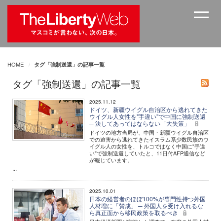
HOME
タグ「強制送還」の記事一覧
タグ「強制送還」の記事一覧
2025.11.12
ドイツ、新疆ウイグル自治区から逃れてきた
ウイグル人女性を"手違い"で中国に強制送還
─ 決してあってはならない「大失策」
ドイツの地方当局が、中国・新疆ウイグル自治区
での迫害から逃れてきたイスラム系少数民族のウ
イグル人の女性を、トルコではなく中国に"手違
い"で強制送還していたと、11日付AFP通信など
が報じています。
...
2025.10.01
日本の経営者のほぼ100%が専門性持つ外国
人材増に「賛成」 ─ 外国人を受け入れるな
ら真正面から移民政策を取るべき