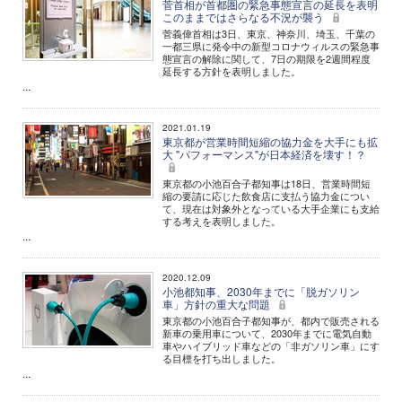
菅首相が首都圏の緊急事態宣言の延長を表明
このままではさらなる不況が襲う
菅義偉首相は3日、東京、神奈川、埼玉、千葉の
一都三県に発令中の新型コロナウィルスの緊急事
態宣言の解除に関して、7日の期限を2週間程度
延長する方針を表明しました。
...
2021.01.19
東京都が営業時間短縮の協力金を大手にも拡
大 "パフォーマンス"が日本経済を壊す！？
東京都の小池百合子都知事は18日、営業時間短
縮の要請に応じた飲食店に支払う協力金につい
て、現在は対象外となっている大手企業にも支給
する考えを表明しました。
...
2020.12.09
小池都知事、2030年までに「脱ガソリン
車」方針の重大な問題
東京都の小池百合子都知事が、都内で販売される
新車の乗用車について、2030年までに電気自動
車やハイブリッド車などの「非ガソリン車」にす
る目標を打ち出しました。
...