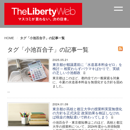
HOME
タグ「小池百合子」の記事一覧
タグ「小池百合子」の記事一覧
2025.05.21
東京都が都議選前に「水道基本料金ゼロ」を
検討 ─ 相変わらずバラマキばかりで、実績
の乏しい小池都政
東京都はこのほど、都内全ての一般家庭を対象
に、今夏の水道基本料金を無償化する方針を固め
ました。
...
2024.01.09
東京都が高校と都立大学の授業料実質無償化
の方針を正式決定 政策効果を検証しなけれ
ば税金の無駄遣いで終わってしまう
小池百合子・東京都知事はこのほど、高校と都立
大学の授業料について、2024年度から所得制限