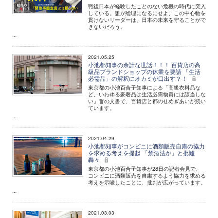
戦後日本が経験したことのない危機の時代に突入
している。誰が総理になるにせよ、この中心軸を
貫けないリーダーは、日本の未来を守ることがで
きないだろう。
...
2021.05.25
小池都知事の余計な世話！！！ 百貨店の高
級品ブランドショップの休業を要請 「生活
必需品」の解釈にオカミが口出す？！
東京都の小池百合子知事による「高級衣料品な
ど、いわゆる豪奢品は生活必需物資には該当しな
い」旨の文書で、百貨店と都のせめぎあいが続い
ています。
...
2021.04.29
小池都知事がコンビニに酒類販売自粛の協力
を求める考えを提起 「禁酒法か」と批難
轟々
東京都の小池百合子知事が28日の記者会見で、
コンビニに酒類販売を自粛するよう協力を求める
考えを示唆したことに、批判が広がっています。
...
2021.03.03