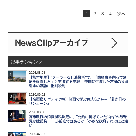
1
2
3
4
次へ
記事ランキング
2026.08.01
1
【熊本地震】"クーラーなし避難所"で、「防衛費を削って冷
房を設置しろ」と主張する左派 ─ 中国に忖度した左派の我田
引水の議論に批判殺到
2026.08.02
2
【名画座リバティ (29)】映画で学ぶ偉人伝(1)──『若き日の
リンカーン』
2026.08.06
3
高市政権の消費減税決定に、"公約に掲げていた"はずの与野
党が猛反発 ─ 一歩前進ではあるが「小さな政府」にはほど遠
い
2026.07.27
4