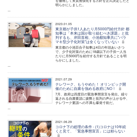
を撤廃して実質無償化する方針を正式決定したと
明らかにしました。
...
2023.01.05
東京都が子供1人あたり月5000円給付方針 都
知事は「本来は国が取り組むべき課題」と批
判するも、岸田首相、小池都知事共に"バラ
マキ型少子化対策"は全くなっていない
東京都の小池百合子知事は4日の年頭あいさつ
で、少子化対策のために18歳以下の子供一人当
たりに月5000円を給付する方針であることを明
らかにしました。
...
2021.07.29
テレワーク、もうやめた！ オリンピック開
催のために自粛を強める政府にNO！
7月、政府は四度目の緊急事態宣言を発出。繰り
返される自粛要請に疲弊と批判の声が上がる中、
テレワーク要請への不満も爆発寸前だ。
...
2021.06.29
コロナ下の総理の条件 - (1)コロナは10年続
くと見て、「緊急事態宣言」には頼らない