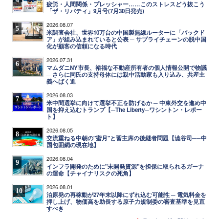
疲労・人間関係・プレッシャー……このストレスどう抜こう
「ザ・リバティ」9月号(7月30日発売)
2026.08.07
5
米調査会社、世界10万台の中国製無線ルーターに「バックド
ア」が組み込まれていると公表 ─ サプライチェーンの脱中国
化が顧客の信頼になる時代
2026.07.31
6
マムダニNY市長、裕福な不動産所有者の個人情報公開で物議
─ さらに同氏の支持母体には親中活動家も入り込み、共産主
義へばく進
2026.08.03
7
米中間選挙に向けて選挙不正を防げるか ─ 中東外交を進め中
国を抑え込むトランプ【─The Liberty─ワシントン・レポー
ト】
2026.08.05
8
交流重ねる中朝の"蜜月"と習主席の後継者問題【澁谷司──中
国包囲網の現在地】
2026.08.04
9
インフラ開発のために"未開発資源"を担保に取られるガーナ
の運命【チャイナリスクの死角】
2026.08.01
10
泊原発の再稼動が27年末以降にずれ込む可能性 ─ 電気料金を
押し上げ、物価高を助長する原子力規制委の審査基準を見直
すべき