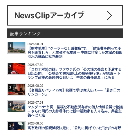
記事ランキング
2026.08.01
1
【熊本地震】"クーラーなし避難所"で、「防衛費を削って冷
房を設置しろ」と主張する左派 ─ 中国に忖度した左派の我田
引水の議論に批判殺到
2026.07.30
2
「コロナ対策の顔」ファウチ氏の「公の場の発言と矛盾する
日記公開」「公聴会で100回以上の黙秘権行使」が物議 ─ ト
ランプ政権の最終的な狙いは「中国の責任追及」にある
2026.08.02
3
【名画座リバティ (29)】映画で学ぶ偉人伝(1)──『若き日の
リンカーン』
2026.07.31
4
マムダニNY市長、裕福な不動産所有者の個人情報公開で物議
─ さらに同氏の支持母体には親中活動家も入り込み、共産主
義へばく進
2026.08.06
5
高市政権の消費減税決定に、"公約に掲げていた"はずの与野