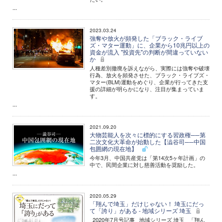
...
2023.03.24
強奪や放火が頻発した「ブラック・ライブ
ズ・マター運動」に、企業から10兆円以上の
資金が流入 "投資先"の判断が間違っていない
か
人種差別撤廃を訴えながら、実際には強奪や破壊
行為、放火を頻発させた、ブラック・ライブズ・
マター(BLM)運動をめぐり、企業が行ってきた支
援の詳細が明らかになり、注目が集まっていま
す。
...
2021.09.20
大物芸能人を次々に標的にする習政権──第
二次文化大革命が始動した【澁谷司──中国
包囲網の現在地】
今年3月、中国共産党は「第14次5ヶ年計画」の
中で、民間企業に対し慈善活動を奨励した。
...
2020.05.29
「翔んで埼玉」だけじゃない！ 埼玉にだっ
て「誇り」がある - 地域シリーズ 埼玉
2020年7月号記事 地域シリーズ 埼玉 「翔ん