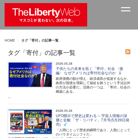
HOME
タグ「寄付」の記事一覧
タグ「寄付」の記事一覧
2026.05.28
子供たちの未来を拓く「寄付」社会 〈後
編〉 なぜアメリカは寄付社会なのか
政府債務の額が増え、経済成長が低迷するなか、
政府が国債を増刷して福祉を賄うという手法以外
の方法が必要だ。活路の一つは、「寄付」社会の
構築にある。
...
2026.05.26
UFO開示で歴史は変わる ─ 宇宙人情報の深
層と全貌 「ザ・リバティ」7月号(5月29日発
売)
「人間にとって歴史的瞬間であり、人類にとって
のパラダイムシフトだ」