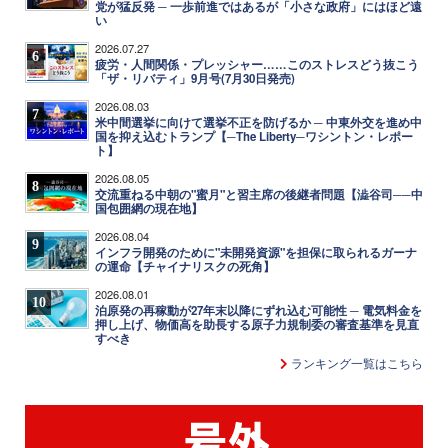
党が猛反発 ─ 一歩前進ではあるが「小さな政府」にはほど遠
い
2026.07.27
6
疲労・人間関係・プレッシャー……このストレスどう抜こう
「ザ・リバティ」9月号(7月30日発売)
2026.08.03
7
米中間選挙に向けて選挙不正を防げるか ─ 中東外交を進め中
国を抑え込むトランプ【─The Liberty─ワシントン・レポー
ト】
2026.08.05
8
交流重ねる中朝の"蜜月"と習主席の後継者問題【澁谷司──中
国包囲網の現在地】
2026.08.04
9
インフラ開発のために"未開発資源"を担保に取られるガーナ
の運命【チャイナリスクの死角】
2026.08.01
10
泊原発の再稼動が27年末以降にずれ込む可能性 ─ 電気料金を
押し上げ、物価高を助長する原子力規制委の審査基準を見直
すべき
ランキング一覧はこちら