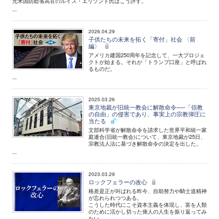
元米国防総省高官のルイス・エリゾンド氏はこう評す。
...
2026.04.29
子供たちの未来を拓く「寄付」社会 〈前
編〉
アメリカ建国250周年を記念して、一大プロジェ
クトが始まる。それが「トランプ口座」と呼ばれ
るものだ。
...
2025.03.26
東京地裁が旧統一教会に解散命令──「信教
の自由」の侵害であり、事実上の宗教弾圧に
当たる
文部科学省が解散命令を請求した世界平和統一家
庭連合(旧統一教会)について、東京地裁が25日、
宗教法人法に基づき解散命令の決定を出した。
...
2023.03.29
ロックフェラーの改心
格差是正が叫ばれる昨今、自助努力や騎士道精神
が忘れられつつある。
こうした時代にこそ資本主義を体現し、富を人類
のために活かし切った偉人の人生を振り返ってみ
たい。