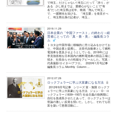
で埼玉」だけじゃない! 埼玉にだって「誇り」が
ある 少し前までは、愛郷心がないことで"有
名"だった埼玉県は近年、映画「翔んで埼玉」
で、一躍脚光を浴びる。 「埼玉愛」を発見すべ
く、埼玉県出身の記者が、埼玉...
2019.11.29
日本企業の「中国ファースト」の終わり ─経
営者にとっての「真・善・美」 - 編集長コラ
ム
トヨタは中国市場に積極的に売り込みをかけてお
り、中国企業と提携し、次世代自動車として燃料
電池車を普及させようとしている。2018年には
李克強首相を日本国内の燃料電池車の部品工場に
招き、社長自らその性能をアピールした。写真：
代表撮影/ロイター/アフロ。 2020年1月号記事
編集長コラム Monthly Column ...
2012.07.26
ロックフェラーに学ぶ大富豪になる方法
2012年9月号記事 シリーズ 富・無限 ロックフ
ェラーに学ぶ大富豪になる方法 ジョン・D・ロ
ックフェラー (1839─1937) 社会主義の勃興期に
自社を急成長させたとあって、ロックフェラーは
世論の激しい反発を招いた。しかし、それでも巨
富を築いて慈善活動に...