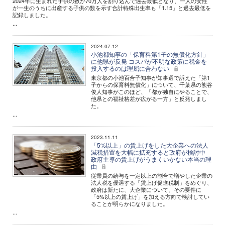
2024年に生まれた子供の数が70万人を割り込んで過去最低となり、一人の女性
が一生のうちに出産する子供の数を示す合計特殊出生率も「1.15」と過去最低を
記録しました。
...
2024.07.12
小池都知事の「保育料第1子の無償化方針」
に他県が反発 コスパが不明な政策に税金を
投入するのは理屈に合わない
東京都の小池百合子知事が知事選で訴えた「第1
子からの保育料無償化」について、千葉県の熊谷
俊人知事がこのほど、「都が独自にやることで、
他県との福祉格差が広がる一方」と反発しまし
た。
...
2023.11.11
「5%以上」の賃上げをした大企業への法人
減税措置を大幅に拡充すると政府が検討中
政府主導の賃上げがうまくいかない本当の理
由
従業員の給与を一定以上の割合で増やした企業の
法人税を優遇する「賃上げ促進税制」をめぐり、
政府は新たに、大企業について、その要件に
「5%以上の賃上げ」を加える方向で検討してい
ることが明らかになりました。
...