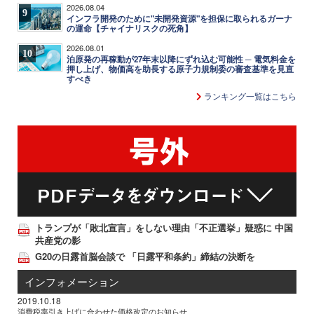
2026.08.04
9
インフラ開発のために"未開発資源"を担保に取られるガーナ
の運命【チャイナリスクの死角】
2026.08.01
10
泊原発の再稼動が27年末以降にずれ込む可能性 ─ 電気料金を
押し上げ、物価高を助長する原子力規制委の審査基準を見直
すべき
ランキング一覧はこちら
トランプが「敗北宣言」をしない理由「不正選挙」疑惑に 中国
共産党の影
G20の日露首脳会談で 「日露平和条約」締結の決断を
インフォメーション
2019.10.18
消費税率引き上げに合わせた価格改定のお知らせ