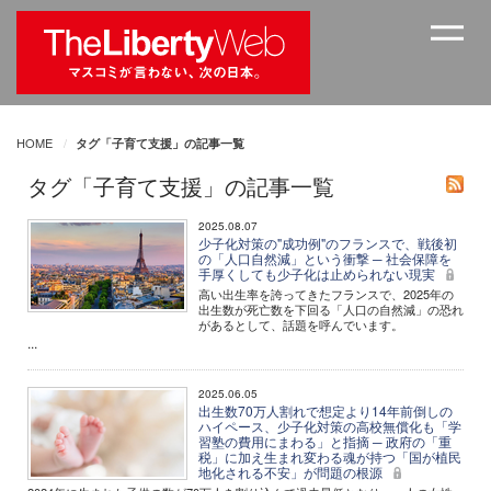
HOME
タグ「子育て支援」の記事一覧
タグ「子育て支援」の記事一覧
2025.08.07
少子化対策の"成功例"のフランスで、戦後初
の「人口自然減」という衝撃 ─ 社会保障を
手厚くしても少子化は止められない現実
高い出生率を誇ってきたフランスで、2025年の
出生数が死亡数を下回る「人口の自然減」の恐れ
があるとして、話題を呼んでいます。
...
2025.06.05
出生数70万人割れで想定より14年前倒しの
ハイペース、少子化対策の高校無償化も「学
習塾の費用にまわる」と指摘 ─ 政府の「重
税」に加え生まれ変わる魂が持つ「国が植民
地化される不安」が問題の根源