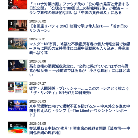
2
「コロナ対策の顔」ファウチ氏の「公の場の発言と矛盾する
日記公開」「公聴会で100回以上の黙秘権行使」が物議 ─ ト
ランプ政権の最終的な狙いは「中国の責任追及」にある
2026.08.02
3
【名画座リバティ (29)】映画で学ぶ偉人伝(1)──『若き日の
リンカーン』
2026.07.31
4
マムダニNY市長、裕福な不動産所有者の個人情報公開で物議
─ さらに同氏の支持母体には親中活動家も入り込み、共産主
義へばく進
2026.08.06
5
高市政権の消費減税決定に、"公約に掲げていた"はずの与野
党が猛反発 ─ 一歩前進ではあるが「小さな政府」にはほど遠
い
2026.07.27
6
疲労・人間関係・プレッシャー……このストレスどう抜こう
「ザ・リバティ」9月号(7月30日発売)
2026.08.03
7
米中間選挙に向けて選挙不正を防げるか ─ 中東外交を進め中
国を抑え込むトランプ【─The Liberty─ワシントン・レポー
ト】
2026.08.05
8
交流重ねる中朝の"蜜月"と習主席の後継者問題【澁谷司──中
国包囲網の現在地】