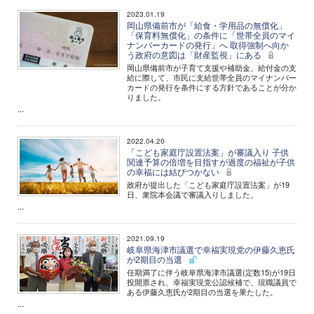
2023.01.19
岡山県備前市が「給食・学用品の無償化」
「保育料無償化」の条件に「世帯全員のマイ
ナンバーカードの発行」へ 取得強制へ向か
う政府の意図は「財産監視」にある
岡山県備前市が子育て支援や補助金、給付金の支
給に際して、市民に支給世帯全員のマイナンバー
カードの発行を条件にする方針であることが分か
りました。
...
2022.04.20
「こども家庭庁設置法案」が審議入り 子供
関連予算の倍増を目指すが過度の福祉が子供
の幸福には結びつかない
政府が提出した「こども家庭庁設置法案」が19
日、衆院本会議で審議入りしました。
...
2021.09.19
岐阜県海津市議選で幸福実現党の伊藤久恵氏
が2期目の当選
任期満了に伴う岐阜県海津市議選(定数15)が19日
投開票され、幸福実現党公認候補で、現職議員で
ある伊藤久恵氏が2期目の当選を果たした。
...