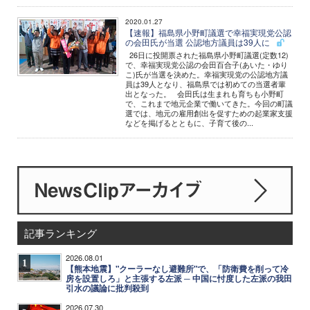
2020.01.27
【速報】福島県小野町議選で幸福実現党公認
の会田氏が当選 公認地方議員は39人に
26日に投開票された福島県小野町議選(定数12)
で、幸福実現党公認の会田百合子(あいた・ゆり
こ)氏が当選を決めた。幸福実現党の公認地方議
員は39人となり、福島県では初めての当選者輩
出となった。 会田氏は生まれも育ちも小野町
で、これまで地元企業で働いてきた。今回の町議
選では、地元の雇用創出を促すための起業家支援
などを掲げるとともに、子育て後の...
記事ランキング
2026.08.01
1
【熊本地震】"クーラーなし避難所"で、「防衛費を削って冷
房を設置しろ」と主張する左派 ─ 中国に忖度した左派の我田
引水の議論に批判殺到
2026.07.30