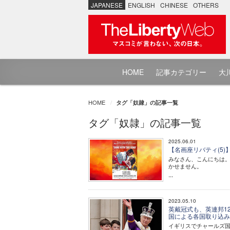
JAPANESE
ENGLISH
CHINESE
OTHERS
HOME
記事カテゴリー
大川
HOME
タグ「奴隷」の記事一覧
タグ「奴隷」の記事一覧
2025.06.01
【名画座リバティ(5
みなさん、こんにちは
かせません。
...
2023.05.10
英戴冠式も、英連邦1
国による各国取り込
イギリスでチャールズ