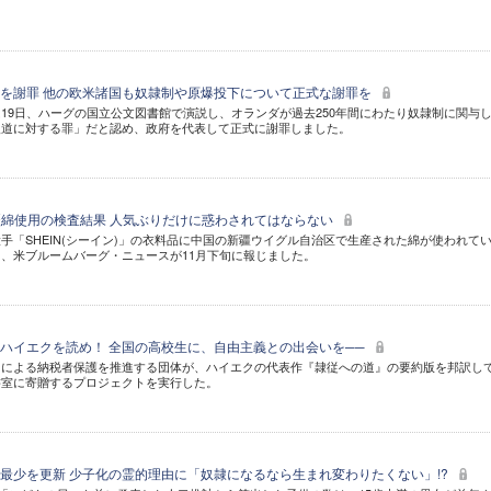
を謝罪 他の欧米諸国も奴隷制や原爆投下について正式な謝罪を
19日、ハーグの国立公文図書館で演説し、オランダが過去250年間にわたり奴隷制に関与
人道に対する罪」だと認め、政府を代表して正式に謝罪しました。
新疆綿使用の検査結果 人気ぶりだけに惑わされてはならない
手「SHEIN(シーイン)」の衣料品に中国の新疆ウイグル自治区で生産された綿が使われて
、米ブルームバーグ・ニュースが11月下旬に報じました。
ハイエクを読め！ 全国の高校生に、自由主義との出会いを──
」による納税者保護を推進する団体が、ハイエクの代表作『隷従への道』の要約版を邦訳し
書室に寄贈するプロジェクトを実行した。
最少を更新 少子化の霊的理由に「奴隷になるなら生まれ変わりたくない」!?