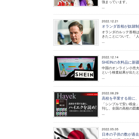
強まっています。
...
2022.12.21
オランダ首相が奴隷制
オランダのルッテ首相は
きたことについて、「
...
2022.12.14
SHEINの衣料品に
中国のオンライン小売大
という検査結果が出たと
...
2022.08.29
高校を卒業する前に、
「シンプルで安い税金
刊し、全国の高校の図
...
2022.05.05
日本の子供の数が過去