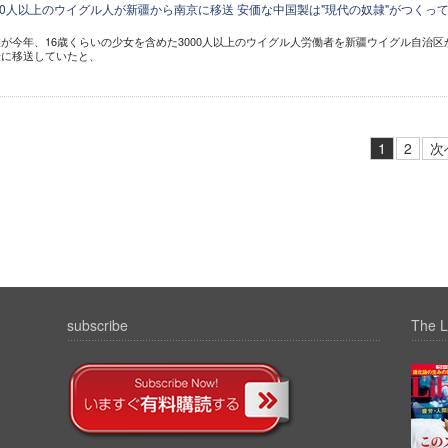
000人以上のウイグル人が新疆から南京に移送 安価な中国製は"現代の奴隷"がつくっ
が今年、16歳くらいの少女を含めた3000人以上のウイグル人労働者を新疆ウイグル自治区
場に移送していたと、
1
2
次
subscribe
The L