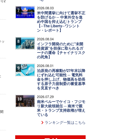
り2
2026.08.03
7
米中間選挙に向けて選挙不正
を防げるか ─ 中東外交を進
め中国を抑え込むトランプ
【─The Liberty─ワシント
ン・レポート】
2026.08.04
ネッ
8
インフラ開発のために"未開
発資源"を担保に取られるガ
ーナの運命【チャイナリスク
の死角】
2026.08.01
9
泊原発の再稼動が27年末以降
にずれ込む可能性 ─ 電気料
た
金を押し上げ、物価高を助長
する原子力規制委の審査基準
を見直すべき
2026.07.29
10
南米ペルーでケイコ・フジモ
リ新大統領就任 ─ 南米で親
米・トランプ支持政権が増え
新聞
ている
ランキング一覧はこちら