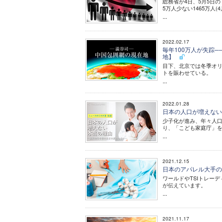
総務省が4日、5月5日
5万人少ない1465万人
...
2022.02.17
毎年100万人が失踪
地】
目下、北京では冬季オ
トを賑わせている。
...
2022.01.28
日本の人口が増えない本
少子化が進み、年々人
り、「こども家庭庁」
...
2021.12.15
日本のアパレル大手の
ワールドやTSIトレー
が伝えています。
...
2021.11.17