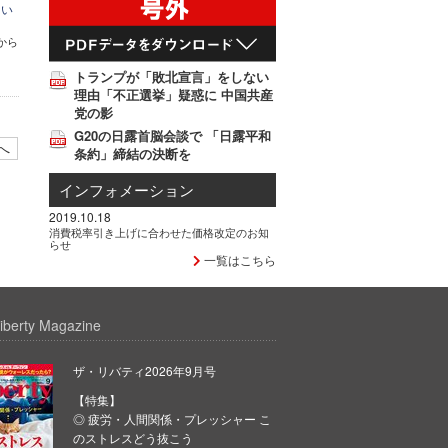
てい
から
トランプが「敗北宣言」をしない
理由「不正選挙」疑惑に 中国共産
党の影
G20の日露首脳会談で 「日露平和
へ
条約」締結の決断を
インフォメーション
2019.10.18
消費税率引き上げに合わせた価格改定のお知
らせ
一覧はこちら
iberty Magazine
ザ・リバティ2026年9月号
【特集】
◎ 疲労・人間関係・プレッシャー こ
のストレスどう抜こう