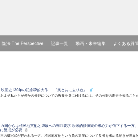
隆法 The Perspective
記事一覧
動画・未来編集
よくある質
)】映画史130年の記念碑的大作──『風と共に去りぬ』
。およそ私たちが何かの分野についての教養を身に付けるには、その分野の歴史を知ること
2カ国からは植民地支配と虐殺への謝罪要求 欧米的価値観の求心力が低下する一方
みに警戒が必要
国王の戴冠式が行われる一方、植民地支配という負の遺産について反省を求める動きが世界