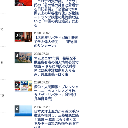
「コロナ対策の顔」ファウチ
氏の「公の場の発言と矛盾す
る日記公開」「公聴会で100
回以上の黙秘権行使」が物議
─ トランプ政権の最終的な狙
いは「中国の責任追及」にあ
る
して
2026.08.02
3
【名画座リバティ (29)】映画
で学ぶ偉人伝(1)──『若き日
のリンカーン』
2026.07.31
4
マムダニNY市長、裕福な不
動産所有者の個人情報公開で
いる
物議 ─ さらに同氏の支持母
体には親中活動家も入り込
み、共産主義へばく進
2026.07.27
5
疲労・人間関係・プレッシャ
ー……このストレスどう抜こ
う「ザ・リバティ」9月号(7
て発
月30日発売)
2026.07.29
6
日本の洋上風力から英大手が
撤退を検討し、三菱離脱に続
く激震 ─ 政府はもう潔くエ
ネルギー政策の転換を表明す
べき