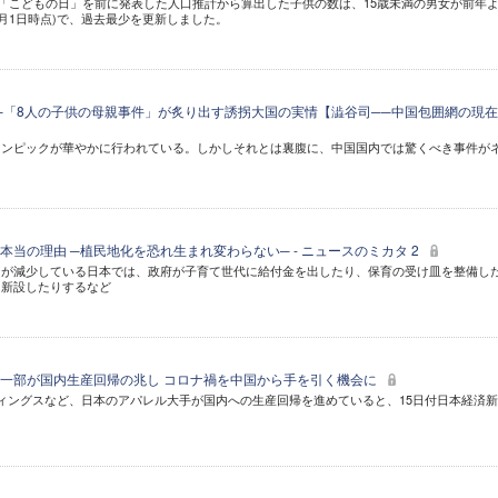
の「こどもの日」を前に発表した人口推計から算出した子供の数は、15歳未満の男女が前年よ
(4月1日時点)で、過去最少を更新しました。
──「8人の子供の母親事件」が炙り出す誘拐大国の実情【澁谷司──中国包囲網の現在
リンピックが華やかに行われている。しかしそれとは裏腹に、中国国内では驚くべき事件が
当の理由 ─植民地化を恐れ生まれ変わらない─ - ニュースのミカタ 2
口が減少している日本では、政府が子育て世代に給付金を出したり、保育の受け皿を整備し
を新設したりするなど
一部が国内生産回帰の兆し コロナ禍を中国から手を引く機会に
ディングスなど、日本のアパレル大手が国内への生産回帰を進めていると、15日付日本経済