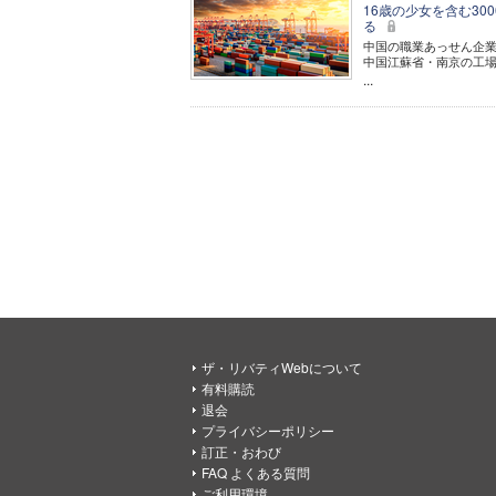
16歳の少女を含む3
る
中国の職業あっせん企業
中国江蘇省・南京の工
...
ザ・リバティWebについて
有料購読
退会
プライバシーポリシー
訂正・おわび
FAQ よくある質問
ご利用環境