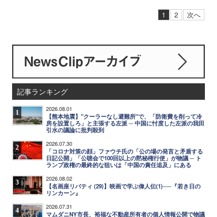
1
2
次へ
記事ランキング
2026.08.01
1
【熊本地震】"クーラーなし避難所"で、「防衛費を削って冷
房を設置しろ」と主張する左派 ─ 中国に忖度した左派の我田
引水の議論に批判殺到
2026.07.30
2
「コロナ対策の顔」ファウチ氏の「公の場の発言と矛盾する
日記公開」「公聴会で100回以上の黙秘権行使」が物議 ─ ト
ランプ政権の最終的な狙いは「中国の責任追及」にある
2026.08.02
3
【名画座リバティ (29)】映画で学ぶ偉人伝(1)──『若き日の
リンカーン』
2026.07.31
4
マムダニNY市長、裕福な不動産所有者の個人情報公開で物議