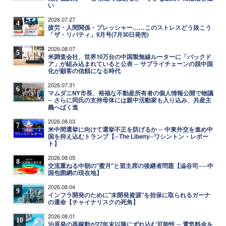
い
2026.07.27
4
疲労・人間関係・プレッシャー……このストレスどう抜こう
「ザ・リバティ」9月号(7月30日発売)
2026.08.07
5
米調査会社、世界10万台の中国製無線ルーターに「バックド
ア」が組み込まれていると公表 ─ サプライチェーンの脱中国
化が顧客の信頼になる時代
2026.07.31
6
マムダニNY市長、裕福な不動産所有者の個人情報公開で物議
─ さらに同氏の支持母体には親中活動家も入り込み、共産主
義へばく進
2026.08.03
7
米中間選挙に向けて選挙不正を防げるか ─ 中東外交を進め中
国を抑え込むトランプ【─The Liberty─ワシントン・レポー
ト】
2026.08.05
8
交流重ねる中朝の"蜜月"と習主席の後継者問題【澁谷司──中
国包囲網の現在地】
2026.08.04
9
インフラ開発のために"未開発資源"を担保に取られるガーナ
の運命【チャイナリスクの死角】
2026.08.01
10
泊原発の再稼動が27年末以降にずれ込む可能性 ─ 電気料金を