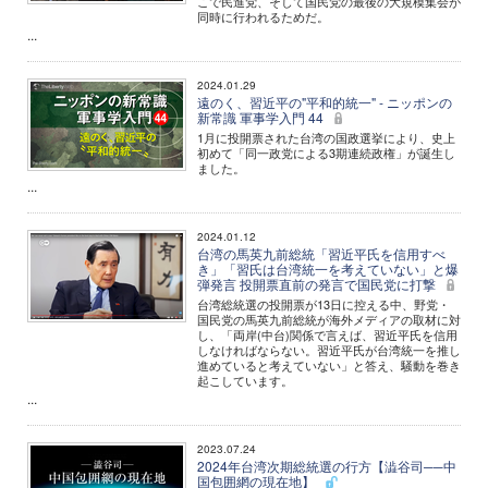
こで民進党、そして国民党の最後の大規模集会が
同時に行われるためだ。
...
2024.01.29
遠のく、習近平の"平和的統一" - ニッポンの
新常識 軍事学入門 44
1月に投開票された台湾の国政選挙により、史上
初めて「同一政党による3期連続政権」が誕生し
ました。
...
2024.01.12
台湾の馬英九前総統「習近平氏を信用すべ
き」「習氏は台湾統一を考えていない」と爆
弾発言 投開票直前の発言で国民党に打撃
台湾総統選の投開票が13日に控える中、野党・
国民党の馬英九前総統が海外メディアの取材に対
し、「両岸(中台)関係で言えば、習近平氏を信用
しなければならない。習近平氏が台湾統一を推し
進めていると考えていない」と答え、騒動を巻き
起こしています。
...
2023.07.24
2024年台湾次期総統選の行方【澁谷司──中
国包囲網の現在地】