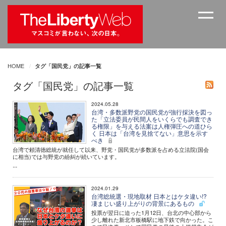
HOME
タグ「国民党」の記事一覧
タグ「国民党」の記事一覧
2024.05.28
台湾・多数派野党の国民党が強行採決を図っ
た「立法委員が民間人をいくらでも調査でき
る権限」を与える法案は人権弾圧への道ひら
く 日本は「台湾を見捨てない」意思を示す
べき
台湾で頼清徳総統が就任して以来、野党・国民党が多数派を占める立法院(国会
に相当)では与野党の紛糾が続いています。
...
2024.01.29
台湾総統選・現地取材 日本とはケタ違い!?
凄まじい盛り上がりの背景にあるもの
投票が翌日に迫った1月12日、台北の中心部から
少し離れた新北市板橋駅に地下鉄で向かった。こ