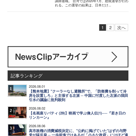
講師退職。 台湾では2020年1月、総統選挙が行わ
れる。この選挙の結果は、日本だけ...
1
2
次へ
記事ランキング
2026.08.01
1
【熊本地震】"クーラーなし避難所"で、「防衛費を削って冷
房を設置しろ」と主張する左派 ─ 中国に忖度した左派の我田
引水の議論に批判殺到
2026.08.02
2
【名画座リバティ (29)】映画で学ぶ偉人伝(1)──『若き日の
リンカーン』
2026.08.06
3
高市政権の消費減税決定に、"公約に掲げていた"はずの与野
党が猛反発 ─ 一歩前進ではあるが「小さな政府」にはほど遠