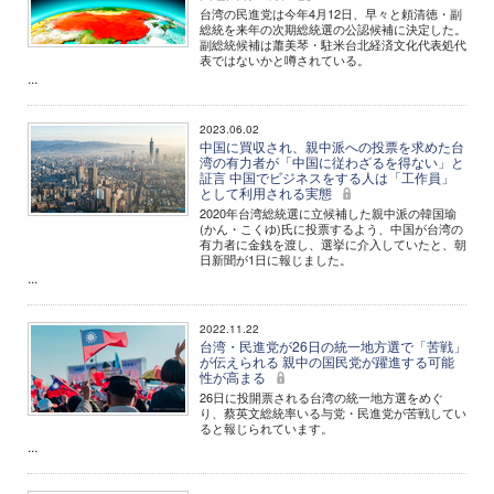
台湾の民進党は今年4月12日、早々と頼清徳・副
総統を来年の次期総統選の公認候補に決定した。
副総統候補は蕭美琴・駐米台北経済文化代表処代
表ではないかと噂されている。
...
2023.06.02
中国に買収され、親中派への投票を求めた台
湾の有力者が「中国に従わざるを得ない」と
証言 中国でビジネスをする人は「工作員」
として利用される実態
2020年台湾総統選に立候補した親中派の韓国瑜
(かん・こくゆ)氏に投票するよう、中国が台湾の
有力者に金銭を渡し、選挙に介入していたと、朝
日新聞が1日に報じました。
...
2022.11.22
台湾・民進党が26日の統一地方選で「苦戦」
が伝えられる 親中の国民党が躍進する可能
性が高まる
26日に投開票される台湾の統一地方選をめぐ
り、蔡英文総統率いる与党・民進党が苦戦してい
ると報じられています。
...