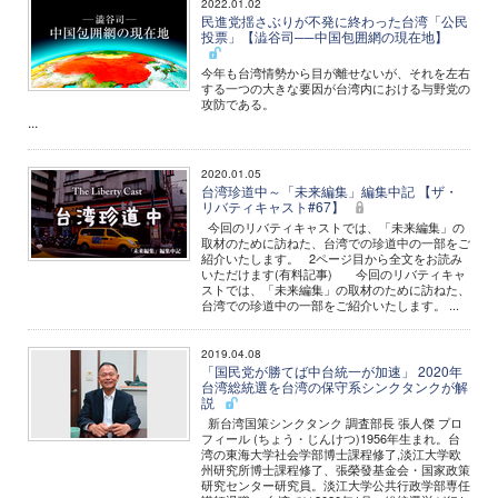
2022.01.02
民進党揺さぶりが不発に終わった台湾「公民
投票」【澁谷司──中国包囲網の現在地】
今年も台湾情勢から目が離せないが、それを左右
する一つの大きな要因が台湾内における与野党の
攻防である。
...
2020.01.05
台湾珍道中～「未来編集」編集中記 【ザ・
リバティキャスト#67】
今回のリバティキャストでは、「未来編集」の
取材のために訪ねた、台湾での珍道中の一部をご
紹介いたします。 2ページ目から全文をお読み
いただけます(有料記事) 今回のリバティキャ
ストでは、「未来編集」の取材のために訪ねた、
台湾での珍道中の一部をご紹介いたします。 ...
2019.04.08
「国民党が勝てば中台統一が加速」 2020年
台湾総統選を台湾の保守系シンクタンクが解
説
新台湾国策シンクタンク 調査部長 張人傑 プロ
フィール (ちょう・じんけつ)1956年生まれ。台
湾の東海大学社会学部博士課程修了,淡江大学欧
州研究所博士課程修了、張榮發基金会・国家政策
研究センター研究員。淡江大学公共行政学部専任