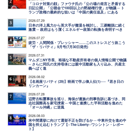
2
「コロナ対策の顔」ファウチ氏の「公の場の発言と矛盾する
日記公開」「公聴会で100回以上の黙秘権行使」が物議 ─ ト
ランプ政権の最終的な狙いは「中国の責任追及」にある
2026.07.29
3
日本の洋上風力から英大手が撤退を検討し、三菱離脱に続く
激震 ─ 政府はもう潔くエネルギー政策の転換を表明すべき
2026.07.27
4
疲労・人間関係・プレッシャー……このストレスどう抜こう
「ザ・リバティ」9月号(7月30日発売)
2026.07.31
5
マムダニNY市長、裕福な不動産所有者の個人情報公開で物議
─ さらに同氏の支持母体には親中活動家も入り込み、共産主
義へばく進
2026.08.02
6
【名画座リバティ (29)】映画で学ぶ偉人伝(1)──『若き日の
リンカーン』
2026.07.28
7
辺野古転覆事故を巡り、海保が遺族の刑事告訴に基づき、同
志社国際高を家宅捜索 ─ 中国と連携した平和活動を進めた
「オール沖縄」に逆風
2026.08.03
8
米中間選挙に向けて選挙不正を防げるか ─ 中東外交を進め中
国を抑え込むトランプ【─The Liberty─ワシントン・レポー
ト】