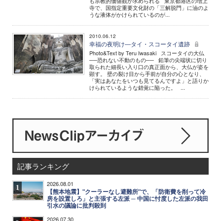
も宗教的価値観が求められる 東京都港区の増上
寺で、国指定重要文化財の「三解脱門」に油のよ
うな液体がかけられているのが...
2010.06.12
幸福の夜明け―タイ・スコータイ遺跡
Photo&Text by Teru Iwasaki スコータイの大仏
──恐れない不動のもの── 鉛筆の尖端状に切り
取られた細長い入り口の真正面から、大仏が姿を
顕す。 壁の裂け目から手前が自分の心となり、
「実はあなたをいつも見てるんですよ」と語りか
けられているような錯覚に陥った。 ...
記事ランキング
2026.08.01
1
【熊本地震】"クーラーなし避難所"で、「防衛費を削って冷
房を設置しろ」と主張する左派 ─ 中国に忖度した左派の我田
引水の議論に批判殺到
2026.07.30