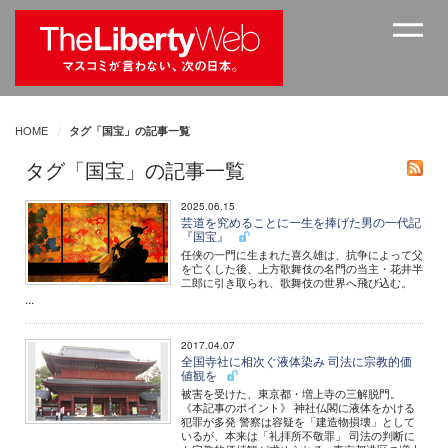
HOME
タグ「国宝」の記事一覧
タグ「国宝」の記事一覧
2025.06.15
芸道を究めることに一生を捧げた男の一代記
『国宝』
任侠の一門に生まれた喜久雄は、抗争によって父
を亡くした後、上方歌舞伎の名門の当主・花井半
二郎に引き取られ、歌舞伎の世界へ飛び込む。
...
2017.04.07
全国寺社に相次ぐ液体染み 司法に宗教的価
値観を
被害を受けた、東京都・増上寺の三解脱門。
《本記事のポイント》 神社仏閣に液体をかける
犯罪が多発 警察は容疑を「建造物損壊」として
いるが、本来は「礼拝所不敬罪」 司法の判断に