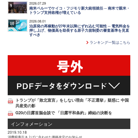
2026.07.29
9
南米ペルーでケイコ・フジモリ新大統領就任 ─ 南米で親米・
トランプ支持政権が増えている
2026.08.01
10
泊原発の再稼動が27年末以降にずれ込む可能性 ─ 電気料金を
押し上げ、物価高を助長する原子力規制委の審査基準を見直
すべき
ランキング一覧はこちら
トランプが「敗北宣言」をしない理由「不正選挙」疑惑に 中国
共産党の影
G20の日露首脳会談で 「日露平和条約」締結の決断を
インフォメーション
2019.10.18
消費税率引き上げに合わせた価格改定のお知らせ