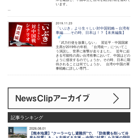
います。
...
2019.11.23
「いぶき」より生々しい対中国戦略～台湾有
事編……その時、日本は！？【未来編集】
「武力行使を放棄しない」 習近平・中国国家
主席が2019年の年初、「台湾統一」についてこ
う演説し、世界に衝撃が走りました。 近年に起
きる可能性の高い台湾有事において、中国はどの
ように侵攻するのでしょうか。その時、日本に期
待されることは何でしょうか。 台湾や中国の軍
事戦略に詳しい専門...
記事ランキング
2026.08.01
1
【熊本地震】"クーラーなし避難所"で、「防衛費を削って冷
房を設置しろ」と主張する左派 ─ 中国に忖度した左派の我田