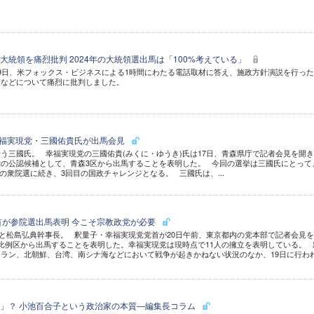
大統領を痛烈批判 2024年の大統領選出馬は「100%考えている」
9日、米フォックス・ビジネスによる1時間にわたる電話取材に答え、施政方針演説を行っ
策などについて痛烈に批判しました。
幸福実現党・三國佑貴氏が出馬会見
う三國氏。 幸福実現党の三國佑貴(みくに・ゆうき)氏は17日、青森県庁で記者会見を開
の公認候補として、青森3区から出馬することを表明した。 今回の選挙は三國氏にとって
7年の衆院選に続き、3回目の国政チャレンジとなる。 三國氏は、...
首が参院選出馬表明 今こそ宗教政党が必要
)と松島弘典幹事長。 釈量子・幸福実現党党首が20日午前、東京都内の党本部で記者会見
比例区から出馬することを表明した。幸福実現党は現時点で11人の擁立を表明している。 
ラン、北朝鮮、台湾、南シナ海などにおいて戦争が起きかねない状況のなか、19日に行わ
」？ 小池百合子という政治家の本質―編集長コラム