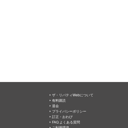
ザ・リバティWebについて
有料購読
退会
プライバシーポリシー
訂正・おわび
FAQ よくある質問
ご利用環境