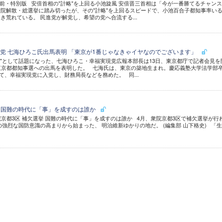
前・特別版 安倍首相の"計略"を上回る小池旋風 安倍晋三首相は「今が一番勝てるチャンス
院解散・総選挙に踏み切ったが、その"計略"を上回るスピードで、小池百合子都知事率い
き荒れている。 民進党が解党し、希望の党へ合流する...
党 七海ひろこ氏出馬表明 「東京が1番じゃなきゃイヤなのでございます」
"として話題になった、七海ひろこ・幸福実現党広報本部長は13日、東京都庁で記者会見を
東京都都知事選への出馬を表明した。 七海氏は、東京の築地生まれ。慶応義塾大学法学部
経て、幸福実現党に入党し、財務局長などを務めた。 同...
挙 国難の時代に「事」を成すのは誰か
衆院京都3区 補欠選挙 国難の時代に「事」を成すのは誰か 4月、衆院京都3区で補欠選挙が行
の強烈な国防意識の高まりから始まった、 明治維新ゆかりの地だ。 (編集部 山下格史) 「