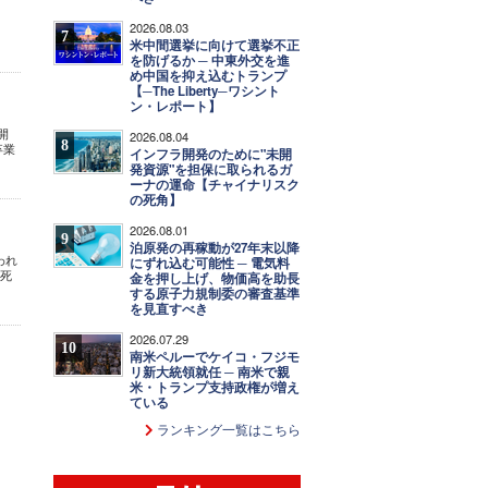
る
2026.08.03
7
米中間選挙に向けて選挙不正
を防げるか ─ 中東外交を進
め中国を抑え込むトランプ
【─The Liberty─ワシント
ン・レポート】
開
2026.08.04
8
卒業
インフラ開発のために"未開
発資源"を担保に取られるガ
ーナの運命【チャイナリスク
の死角】
2026.08.01
9
泊原発の再稼動が27年末以降
われ
にずれ込む可能性 ─ 電気料
生死
金を押し上げ、物価高を助長
する原子力規制委の審査基準
を見直すべき
2026.07.29
10
南米ペルーでケイコ・フジモ
リ新大統領就任 ─ 南米で親
米・トランプ支持政権が増え
ている
ランキング一覧はこちら