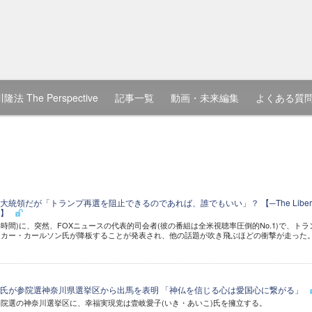
隆法 The Perspective
記事一覧
動画・未来編集
よくある質
統領だが「トランプ再選を阻止できるのであれば、誰でもいい」？ 【─The Libert
ト】
岸時間)に、突然、FOXニュースの代表的司会者(彼の番組は全米視聴率圧倒的No.1)で、トラ
ッカー・カールソン氏が降板することが発表され、他の話題が吹き飛ぶほどの衝撃が走った
氏が参院選神奈川県選挙区から出馬を表明 「神仏を信じる心は愛国心に繋がる」
院選の神奈川選挙区に、幸福実現党は壹岐愛子(いき・あいこ)氏を擁立する。