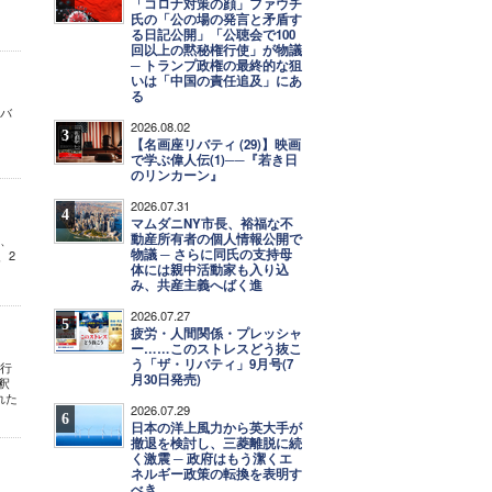
「コロナ対策の顔」ファウチ
氏の「公の場の発言と矛盾す
る日記公開」「公聴会で100
回以上の黙秘権行使」が物議
─ トランプ政権の最終的な狙
いは「中国の責任追及」にあ
る
たバ
2026.08.02
3
【名画座リバティ (29)】映画
で学ぶ偉人伝(1)──『若き日
のリンカーン』
2026.07.31
4
マムダニNY市長、裕福な不
動産所有者の個人情報公開で
き、
物議 ─ さらに同氏の支持母
、2
体には親中活動家も入り込
み、共産主義へばく進
2026.07.27
5
疲労・人間関係・プレッシャ
ー……このストレスどう抜こ
う「ザ・リバティ」9月号(7
を行
月30日発売)
釈
れた
2026.07.29
6
日本の洋上風力から英大手が
撤退を検討し、三菱離脱に続
く激震 ─ 政府はもう潔くエ
ネルギー政策の転換を表明す
べき