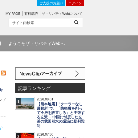
ご支援のお願い
ログイン
MY PAGE
有料購読
ザ・リバティWebについて
問
ようこそザ・リバティWebへ
記事ランキング
y─
2026.08.01
ンプ
1
【熊本地震】"クーラーなし
。
避難所"で、「防衛費を削っ
て冷房を設置しろ」と主張す
る左派 ─ 中国に忖度した左
派の我田引水の議論に批判殺
到
2026.07.30
2