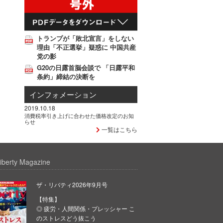
トランプが「敗北宣言」をしない
理由「不正選挙」疑惑に 中国共産
党の影
G20の日露首脳会談で 「日露平和
条約」締結の決断を
インフォメーション
2019.10.18
消費税率引き上げに合わせた価格改定のお知
らせ
一覧はこちら
iberty Magazine
ザ・リバティ2026年9月号
【特集】
◎ 疲労・人間関係・プレッシャー こ
のストレスどう抜こう