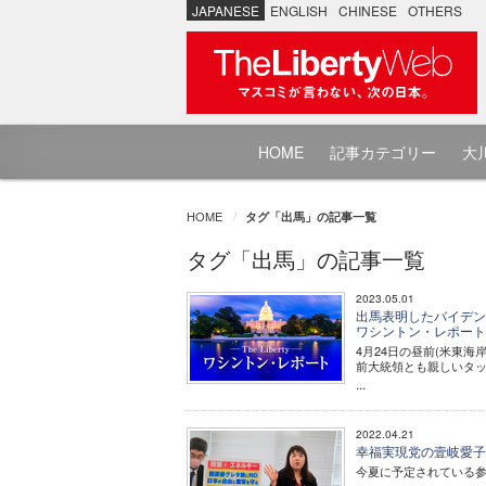
JAPANESE
ENGLISH
CHINESE
OTHERS
HOME
記事カテゴリー
大川
HOME
タグ「出馬」の記事一覧
タグ「出馬」の記事一覧
2023.05.01
出馬表明したバイデン大
ワシントン・レポー
4月24日の昼前(米東海
前大統領とも親しいタ
...
2022.04.21
幸福実現党の壹岐愛子
今夏に予定されている参