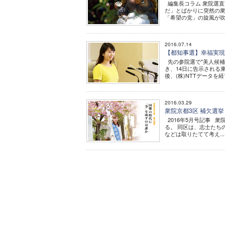
編集長コラム 衆院選直
だ」とばかりに突然の衆
「希望の党」の旋風が吹
2016.07.14
【都知事選】幸福実現
先の参院選で"美人候補
き、14日に告示される
後、(株)NTTデータを
2016.03.29
衆院京都3区 補欠選
2016年5月号記事 
る。 同区は、志士たち
などは取りたてて考え...