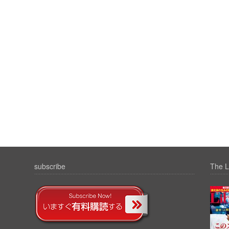
subscribe
The L