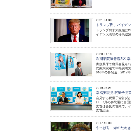
...
2021.04.30
トランプ氏、バイデン
トランプ前米大統領は2
イデン大統領の移民政
...
2020.01.18
次期衆院選青森3区 
青森県庁で出馬会見を行
次期衆院選で幸福実現党
016年の参院選、201
2019.06.21
幸福実現党 釈量子党
会見する釈量子党首(右
い、7月の参院選に全国
党首は会見の冒頭で、イ
党首討論...
2017.10.03
やっぱり「緑のたぬき