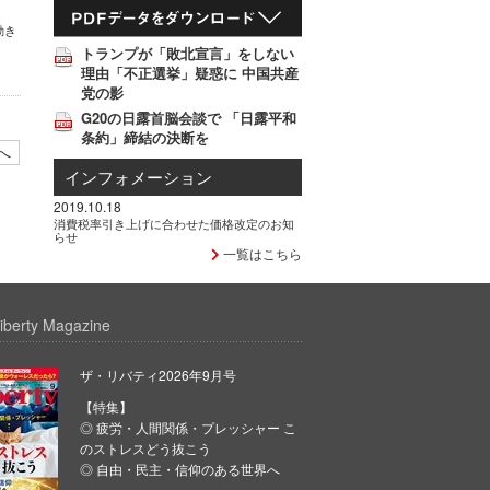
動き
トランプが「敗北宣言」をしない
理由「不正選挙」疑惑に 中国共産
党の影
G20の日露首脳会談で 「日露平和
条約」締結の決断を
へ
インフォメーション
2019.10.18
消費税率引き上げに合わせた価格改定のお知
らせ
一覧はこちら
iberty Magazine
ザ・リバティ2026年9月号
【特集】
◎ 疲労・人間関係・プレッシャー こ
のストレスどう抜こう
◎ 自由・民主・信仰のある世界へ