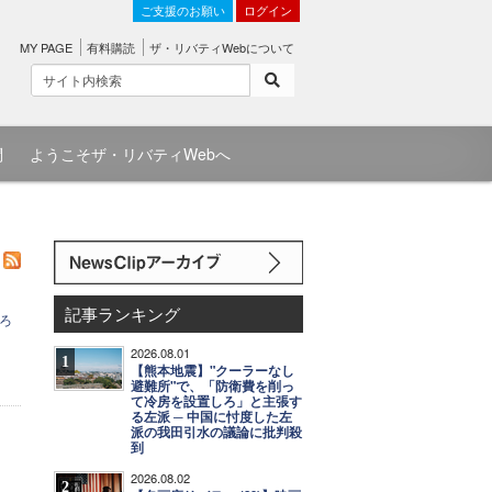
ご支援のお願い
ログイン
MY PAGE
有料購読
ザ・リバティWebについて
問
ようこそザ・リバティWebへ
記事ランキング
ろ
2026.08.01
1
【熊本地震】"クーラーなし
避難所"で、「防衛費を削っ
て冷房を設置しろ」と主張す
る左派 ─ 中国に忖度した左
派の我田引水の議論に批判殺
到
2026.08.02
2