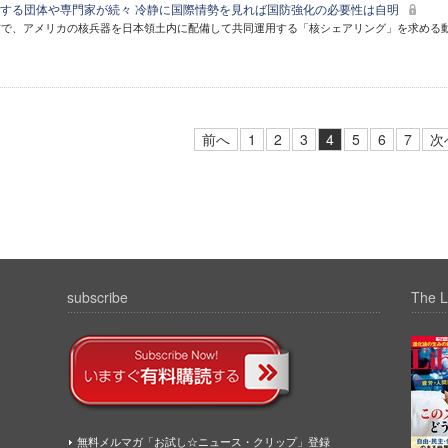
する団体や専門家が続々 冷静に国際情勢を見れば国防強化の必要性は自明
攻で、アメリカの核兵器を日本領土内に配備して共同運用する「核シェアリング」を求める
前へ
1
2
3
4
5
6
7
次
subscribe
The L
無料メルマガ「お試し☆ニュース・クリップ」登録