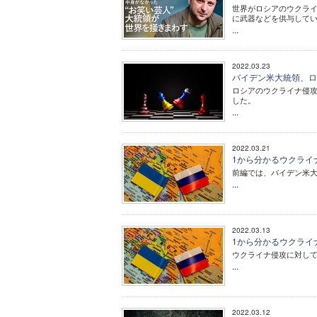
世界がロシアのウクラ
に武器などを供与していま
...
2022.03.23
バイデン米大統領、ロ
ロシアのウクライナ侵
した。
...
2022.03.21
1から分かるウクライ
前編では、バイデン米
...
2022.03.13
1から分かるウクライ
ウクライナ侵攻に対し
...
2022.03.12