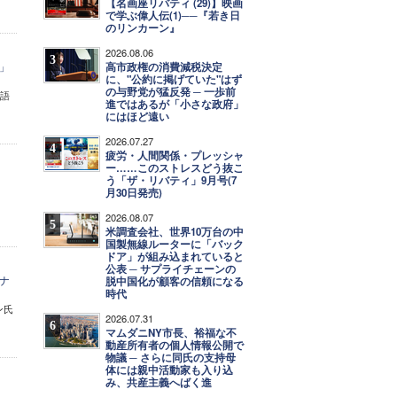
【名画座リバティ (29)】映画
で学ぶ偉人伝(1)──『若き日
のリンカーン』
2026.08.06
3
」
高市政権の消費減税決定
に、"公約に掲げていた"はず
の与野党が猛反発 ─ 一歩前
を語
進ではあるが「小さな政府」
にはほど遠い
2026.07.27
4
疲労・人間関係・プレッシャ
ー……このストレスどう抜こ
う「ザ・リバティ」9月号(7
月30日発売)
2026.08.07
5
米調査会社、世界10万台の中
国製無線ルーターに「バック
ドア」が組み込まれていると
公表 ─ サプライチェーンの
ナ
脱中国化が顧客の信頼になる
時代
ン氏
2026.07.31
6
マムダニNY市長、裕福な不
動産所有者の個人情報公開で
物議 ─ さらに同氏の支持母
体には親中活動家も入り込
み、共産主義へばく進