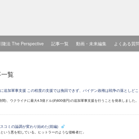
隆法 The Perspective
記事一覧
動画・未来編集
よくある質
事一覧
に追加軍事支援 この程度の支援では挽回できず、バイデン政権は戦争の落としどこ
時間)、ウクライナに最大4.5億ドル(約600億円)の追加軍事支援を行うことを発表しました。
スコミの論調が変わり始めた(前編)
争という悪を犯している。ヒットラーのような侵略者だ」