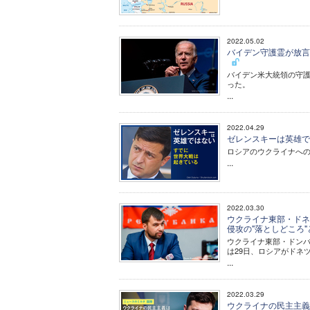
2022.05.02
バイデン守護霊が放言
バイデン米大統領の守護
った。
...
2022.04.29
ゼレンスキーは英雄で
ロシアのウクライナへの
...
2022.03.30
ウクライナ東部・ドネ
侵攻の"落としどころ
ウクライナ東部・ドン
は29日、ロシアがドネ
...
2022.03.29
ウクライナの民主主義