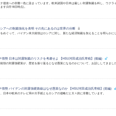
イナ侵攻への非難一色に染まっています。欧米諸国や日本は厳しい対露制裁を科し、ウクラ
す(3月18日時点)。
シアへの制裁強化を表明 その先にあるのは世界の分断
攻をめぐって、バイデン米大統領はロシアに対し、新たな経済制裁を加えることを明らかに
ナ情勢 日本は対露制裁のリスクを考慮せよ 【HSU河田成治氏寄稿】(後編)
大統領の対露強硬策が、歴史を振り返るとなぜ愚策になるのかについて、お話ししてきまし
ナ情勢 バイデンの対露強硬路線はなぜ愚策なのか 【HSU河田成治氏寄稿】(前編)
て、日本や欧米のテレビ局や大手紙ともロシアの侵略だと大々的に非難しています。