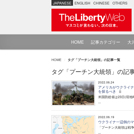
JAPANESE
ENGLISH
CHINESE
OTHERS
HOME
記事カテゴリー
大川
HOME
タグ「プーチン大統領」の記事一覧
タグ「プーチン大統領」の記
2022.06.24
アメリカがウクライナ
を探るべき
米国防総省は23日(現地
...
2022.06.19
ウクライナ一辺倒のマ
「プーチン大統領は戦
...