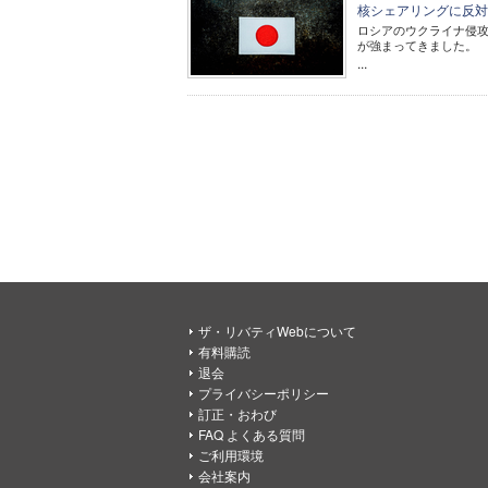
核シェアリングに反対
ロシアのウクライナ侵
が強まってきました。
...
ザ・リバティWebについて
有料購読
退会
プライバシーポリシー
訂正・おわび
FAQ よくある質問
ご利用環境
会社案内