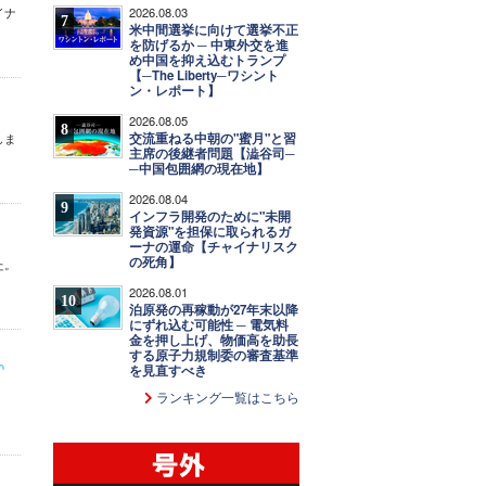
2026.08.03
イナ
7
米中間選挙に向けて選挙不正
を防げるか ─ 中東外交を進
め中国を抑え込むトランプ
【─The Liberty─ワシント
ン・レポート】
2026.08.05
8
交流重ねる中朝の"蜜月"と習
しま
主席の後継者問題【澁谷司─
─中国包囲網の現在地】
2026.08.04
9
インフラ開発のために"未開
発資源"を担保に取られるガ
ーナの運命【チャイナリスク
の死角】
た。
2026.08.01
10
泊原発の再稼動が27年末以降
にずれ込む可能性 ─ 電気料
金を押し上げ、物価高を助長
する原子力規制委の審査基準
を見直すべき
ランキング一覧はこちら