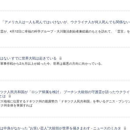
 「アメリカ人は一人も死んではいけないが、ウクライナ人が何人死んでも関係ない
霊が、4月12日に幸福の科学グループ・大川隆法創始者兼総裁のもとを訪れて、「霊言」
はない すでに世界大戦は起きている
軍事作戦から2カ月以上が経った今、世界は最悪の方向に向かっている。
ツク人民共和国が「ロシア帰属を検討」 プーチン大統領の守護霊が語ったウクライ
"とは
バス地域に位置するドネツク州の親露勢力「ドネツク人民共和国」を率いるデニス・プシリ
ツク州全体を掌握すれば
は中身がなかった "お笑い芸人"大統領が世界を掻きまわす - ニュースのミカタ